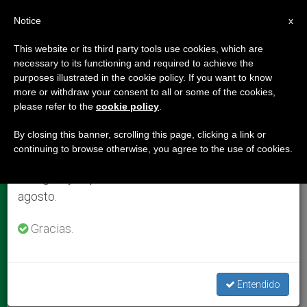
ES
Notice
×
x
Aviso importante
This website or its third party tools use cookies, which are
necessary to its functioning and required to achieve the
Del 27 de julio al 7 de agosto haremos la pausa
,
DOCUMENTOS
PAPA FRANCISCO
purposes illustrated in the cookie policy. If you want to know
anual, aprovechando que en el periodo de verano
more or withdraw your consent to all or some of the cookies,
please refer to the
cookie policy
.
se generan menos informaciones y también el
consumo de las mismas disminuye.
By closing this banner, scrolling this page, clicking a link or
continuing to browse otherwise, you agree to the use of cookies.
Retomamos el trabajo ordinario de las ediciones
en inglés y español de ZENIT el lunes 10 de
agosto.
Gracias.
Biblia (C) Cathopic
Entendido
‘Sacrae scripturae affectus’: