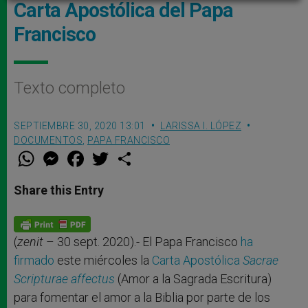
Carta Apostólica del Papa
Francisco
Texto completo
SEPTIEMBRE 30, 2020 13:01
LARISSA I. LÓPEZ
DOCUMENTOS
,
PAPA FRANCISCO
W
M
F
T
S
h
e
a
w
h
a
s
c
i
a
t
s
e
t
r
Share this Entry
s
e
b
t
e
A
n
o
e
p
g
o
r
p
e
k
r
(
zenit
– 30 sept. 2020).- El Papa Francisco
ha
firmado
este miércoles la
Carta Apostólica
Sacrae
Scripturae affectus
(Amor a la Sagrada Escritura)
para fomentar el amor a la Biblia por parte de los