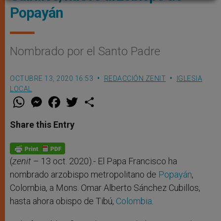
Popayán
Nombrado por el Santo Padre
OCTUBRE 13, 2020 16:53
REDACCIÓN ZENIT
IGLESIA
LOCAL
W
M
F
T
S
h
e
a
w
h
a
s
c
i
a
t
s
e
t
r
Share this Entry
s
e
b
t
e
A
n
o
e
p
g
o
r
p
e
k
r
(
zenit
– 13 oct. 2020).- El Papa Francisco ha
nombrado arzobispo metropolitano de
Popayán
,
Colombia, a Mons. Omar Alberto Sánchez Cubillos,
hasta ahora obispo de Tibú,
Colombia
.