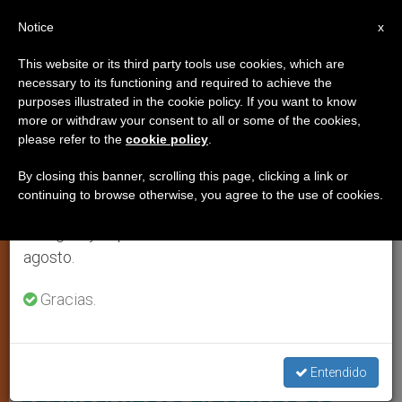
ES
Notice
×
x
Aviso importante
This website or its third party tools use cookies, which are
necessary to its functioning and required to achieve the
Del 27 de julio al 7 de agosto haremos la pausa
IGLESIA LOCAL
purposes illustrated in the cookie policy. If you want to know
anual, aprovechando que en el periodo de verano
more or withdraw your consent to all or some of the cookies,
please refer to the
cookie policy
.
se generan menos informaciones y también el
consumo de las mismas disminuye.
By closing this banner, scrolling this page, clicking a link or
continuing to browse otherwise, you agree to the use of cookies.
Retomamos el trabajo ordinario de las ediciones
en inglés y español de ZENIT el lunes 10 de
agosto.
Gracias.
Mons. Omar Alberto Sánchez Cubillos (C) Conferencia Episcopal De
Colombia
Colombia: Mons. Sánchez
Entendido
Cubillos, nuevo arzobispo de