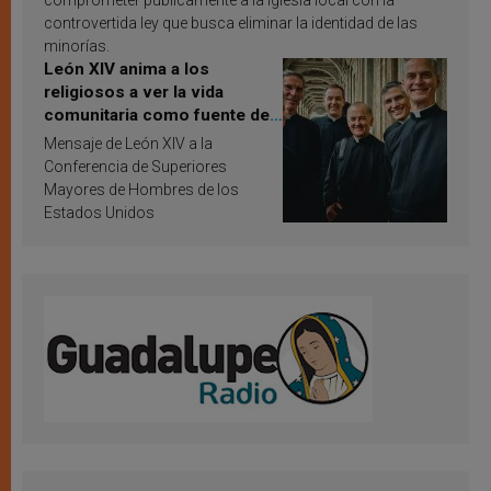
comprometer públicamente a la Iglesia local con la
controvertida ley que busca eliminar la identidad de las
minorías.
León XIV anima a los
religiosos a ver la vida
comunitaria como fuente de
inspiración y santificación
Mensaje de León XIV a la
Conferencia de Superiores
Mayores de Hombres de los
Estados Unidos