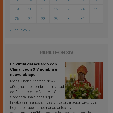
19
20
21
22
23
24
25
26
27
28
29
30
31
« Sep
Nov »
PAPA LEÓN XIV
En virtud del acuerdo con
China, León XIV nombra un
nuevo obispo
Mons. Chang Yanfeng, de 42
años, ha sido nombrado en virtud
del Acuerdo entre China y la Santa
Sede para una diócesis que
llevaba veinte años sin pastor. La ordenación tuvo lugar
hoy. Pero hace tres semanas antes tuvo que