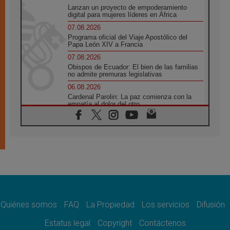
Lanzan un proyecto de empoderamiento
digital para mujeres líderes en África
07.08.2026
Programa oficial del Viaje Apostólico del
Papa León XIV a Francia
07.08.2026
Obispos de Ecuador: El bien de las familias
no admite premuras legislativas
06.08.2026
Cardenal Parolin: La paz comienza con la
empatía al dolor del otro
06.08.2026
Fray Marco Vianelli: Aprender el Evangelio
de la Paz en la Escuela de San Francisco
06.08.2026
La visita del Papa León XIV a Asís en un
minuto
06.08.2026
El agradecimiento de los jóvenes al Papa:
«Hoy nos sentimos Iglesia»
Quiénes somos
FAQ
La Propiedad
Los servicios
Difusión
06.08.2026
Líbano: Reanudan los coloquios en Roma en
Estatus legal
Copyright
Contáctenos
medio de tensiones y ataques en el sur del