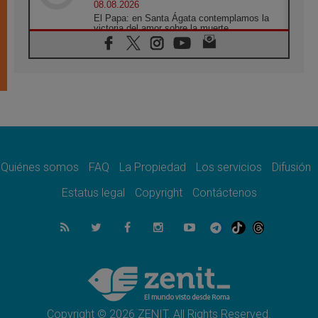
08.08.2026
El Papa: en Santa Ágata contemplamos la
victoria del amor sobre la muerte
08.08.2026
León XIV visitará el Santuario de la Madre
del Buen Consejo de Genazzano
07.08.2026
Filipinas: el Vicariato Apostólico de Calapán
se convierte en diócesis
07.08.2026
Honduras: Los desplazados invisibles de una
crisis olvidada
Quiénes somos
FAQ
La Propiedad
Los servicios
Difusión
07.08.2026
Bokalic: "En Argentina el Papa León señalará
Estatus legal
Copyright
Contáctenos
el compromiso del cristiano"
07.08.2026
La matanza de niños en Gaza no cesa: 300
muertos en 300 días
07.08.2026
Tagle: La guerra desfigura el mundo, solo la
revelación de Dios lo transfigura
Copyright © 2026 ZENIT. All Rights Reserved.