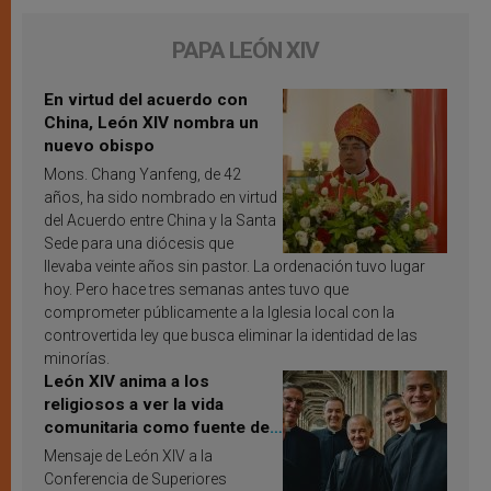
PAPA LEÓN XIV
En virtud del acuerdo con
China, León XIV nombra un
nuevo obispo
Mons. Chang Yanfeng, de 42
años, ha sido nombrado en virtud
del Acuerdo entre China y la Santa
Sede para una diócesis que
llevaba veinte años sin pastor. La ordenación tuvo lugar
hoy. Pero hace tres semanas antes tuvo que
comprometer públicamente a la Iglesia local con la
controvertida ley que busca eliminar la identidad de las
minorías.
León XIV anima a los
religiosos a ver la vida
comunitaria como fuente de
inspiración y santificación
Mensaje de León XIV a la
Conferencia de Superiores