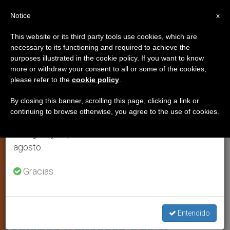
ES
Notice
×
x
Aviso importante
This website or its third party tools use cookies, which are
necessary to its functioning and required to achieve the
Del 27 de julio al 7 de agosto haremos la pausa
,
IGLESIA LOCAL
JUSTICIA Y PAZ
purposes illustrated in the cookie policy. If you want to know
anual, aprovechando que en el periodo de verano
more or withdraw your consent to all or some of the cookies,
please refer to the
cookie policy
.
se generan menos informaciones y también el
consumo de las mismas disminuye.
By closing this banner, scrolling this page, clicking a link or
continuing to browse otherwise, you agree to the use of cookies.
Retomamos el trabajo ordinario de las ediciones
en inglés y español de ZENIT el lunes 10 de
agosto.
Gracias.
(C) Basílica De Notre Dame, Niza
Francia: Comunicado de los
Entendido
obispos franceses tras el