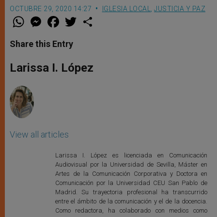
OCTUBRE 29, 2020 14:27
IGLESIA LOCAL
,
JUSTICIA Y PAZ
W
M
F
T
S
h
e
a
w
h
a
s
c
i
a
t
s
e
t
r
Share this Entry
s
e
b
t
e
A
n
o
e
p
g
o
r
Larissa I. López
p
e
k
r
View all articles
Larissa I. López es licenciada en Comunicación
Audiovisual por la Universidad de Sevilla, Máster en
Artes de la Comunicación Corporativa y Doctora en
Comunicación por la Universidad CEU San Pablo de
Madrid. Su trayectoria profesional ha transcurrido
entre el ámbito de la comunicación y el de la docencia.
Como redactora, ha colaborado con medios como