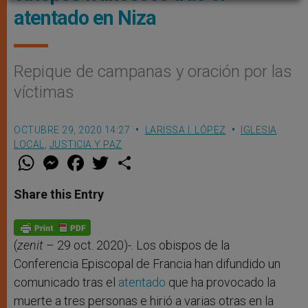
atentado en Niza
Repique de campanas y oración por las
víctimas
OCTUBRE 29, 2020 14:27
LARISSA I. LÓPEZ
IGLESIA
LOCAL
,
JUSTICIA Y PAZ
W
M
F
T
S
h
e
a
w
h
a
s
c
i
a
t
s
e
t
r
Share this Entry
s
e
b
t
e
A
n
o
e
p
g
o
r
p
e
k
r
(
zenit
– 29 oct. 2020)-. Los obispos de la
Conferencia Episcopal de Francia han difundido un
comunicado tras el
atentado
que ha provocado la
muerte a tres personas e hirió a varias otras en la