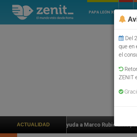
PAPA LEÓN XIV
ROMA
Av
Del 2
que en 
el cons
Retom
ZENIT e
Graci
 Marco Rubio ante persecución de colonos judíos que a
ACTUALIDAD