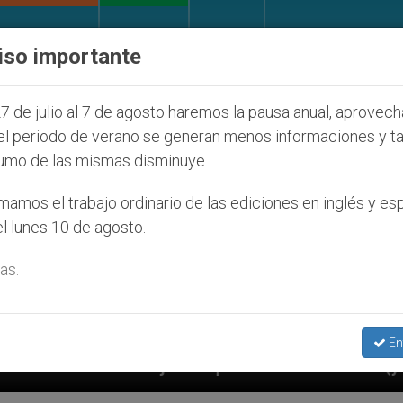
IGLESIA Y MUNDO
DOCUMENTOS
DONATIVOS
iso importante
7 de julio al 7 de agosto haremos la pausa anual, aprovec
el periodo de verano se generan menos informaciones y t
umo de las mismas disminuye.
amos el trabajo ordinario de las ediciones en inglés y es
l lunes 10 de agosto.
as.
En
fecta a cristianos (y no sólo) en Tierra Santa