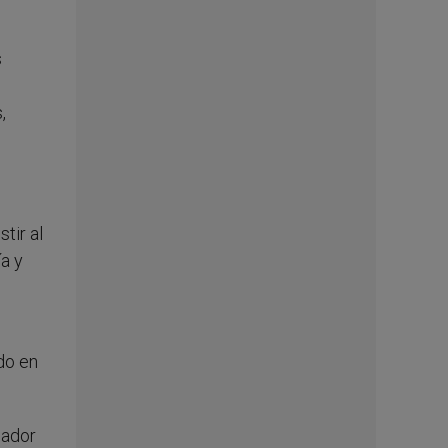
s
,
tir al
a y
do en
mador