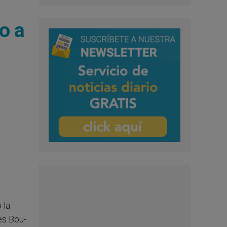
o a
 la
es Bou-