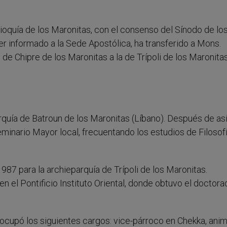
tioquía de los Maronitas, con el consenso del Sínodo de lo
r informado a la Sede Apostólica, ha transferido a Mons.
de Chipre de los Maronitas a la de Trípoli de los Maronitas
rquía de Batroun de los Maronitas (Líbano). Después de asis
minario Mayor local, frecuentando los estudios de Filosofí
87 para la archieparquía de Trípoli de los Maronitas.
 el Pontificio Instituto Oriental, donde obtuvo el doctora
ocupó los siguientes cargos: vice-párroco en Chekka, ani