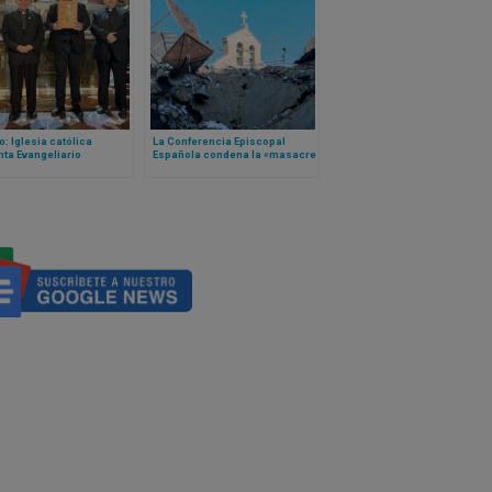
: Iglesia católica
La Conferencia Episcopal
ta Evangeliario
Española condena la «masacre
cal y Festivo 2025
en Gaza»