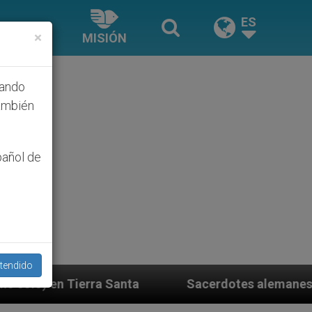
ES
×
MISIÓN
hando
ambién
pañol de
tendido
Sacerdotes alemanes fieles al Papa contestan a su pro