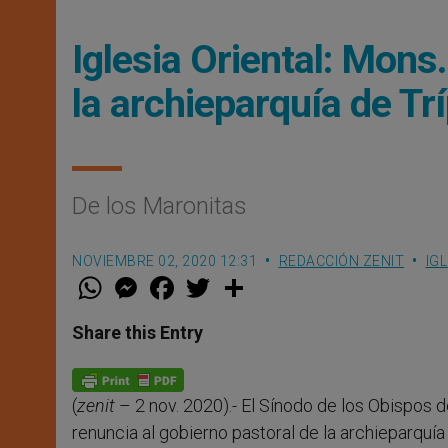
Iglesia Oriental: Mons
la archieparquía de Trí
De los Maronitas
NOVIEMBRE 02, 2020 12:31
REDACCIÓN ZENIT
IG
W
M
F
T
S
h
e
a
w
h
a
s
c
i
a
t
s
e
t
r
Share this Entry
s
e
b
t
e
A
n
o
e
p
g
o
r
p
e
k
(
zenit
– 2 nov. 2020).- El Sínodo de los Obispos de
r
renuncia al gobierno pastoral de la archieparquí