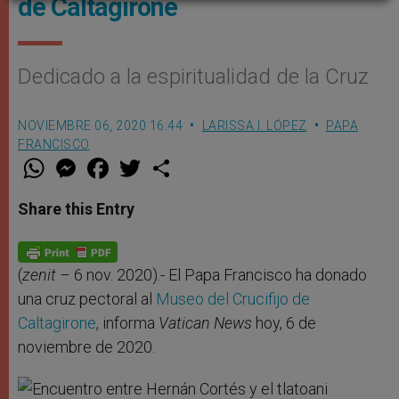
de Caltagirone
Dedicado a la espiritualidad de la Cruz
NOVIEMBRE 06, 2020 16:44
LARISSA I. LÓPEZ
PAPA
FRANCISCO
W
M
F
T
S
h
e
a
w
h
a
s
c
i
a
t
s
e
t
r
Share this Entry
s
e
b
t
e
A
n
o
e
p
g
o
r
p
e
k
r
(
zenit
– 6 nov. 2020).- El Papa Francisco ha donado
una cruz pectoral al
Museo del Crucifijo de
Caltagirone
, informa
Vatican News
hoy, 6 de
noviembre de 2020.