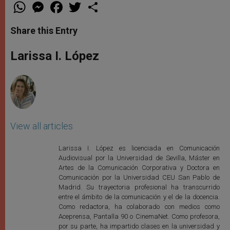
W
M
F
T
S
h
e
a
w
h
a
s
c
i
a
t
s
e
t
r
Share this Entry
s
e
b
t
e
A
n
o
e
p
g
o
r
Larissa I. López
p
e
k
r
View all articles
Larissa I. López es licenciada en Comunicación
Audiovisual por la Universidad de Sevilla, Máster en
Artes de la Comunicación Corporativa y Doctora en
Comunicación por la Universidad CEU San Pablo de
Madrid. Su trayectoria profesional ha transcurrido
entre el ámbito de la comunicación y el de la docencia.
Como redactora, ha colaborado con medios como
Aceprensa, Pantalla 90 o CinemaNet. Como profesora,
por su parte, ha impartido clases en la universidad y