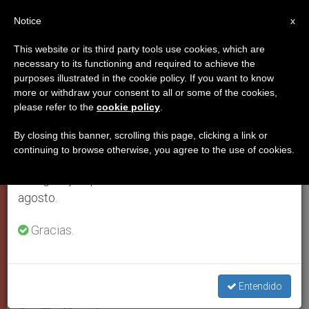
ES
Notice
×
x
Aviso importante
This website or its third party tools use cookies, which are
necessary to its functioning and required to achieve the
Del 27 de julio al 7 de agosto haremos la pausa
PAPA FRANCISCO
purposes illustrated in the cookie policy. If you want to know
anual, aprovechando que en el periodo de verano
more or withdraw your consent to all or some of the cookies,
please refer to the
cookie policy
.
se generan menos informaciones y también el
consumo de las mismas disminuye.
By closing this banner, scrolling this page, clicking a link or
continuing to browse otherwise, you agree to the use of cookies.
Retomamos el trabajo ordinario de las ediciones
en inglés y español de ZENIT el lunes 10 de
agosto.
Gracias.
Museo Del Crucifijo De Caltagirone (C) Vatican Media
Italia: El Papa dona una cruz
pectoral al Museo del Crucifijo
Entendido