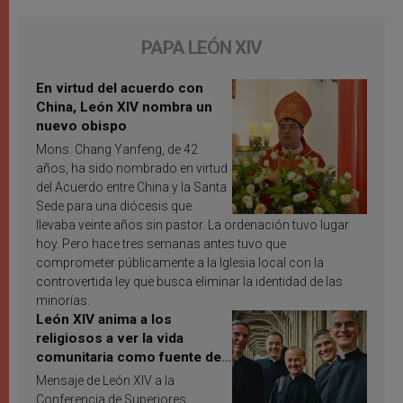
PAPA LEÓN XIV
En virtud del acuerdo con
China, León XIV nombra un
nuevo obispo
Mons. Chang Yanfeng, de 42
años, ha sido nombrado en virtud
del Acuerdo entre China y la Santa
Sede para una diócesis que
llevaba veinte años sin pastor. La ordenación tuvo lugar
hoy. Pero hace tres semanas antes tuvo que
comprometer públicamente a la Iglesia local con la
controvertida ley que busca eliminar la identidad de las
minorías.
León XIV anima a los
religiosos a ver la vida
comunitaria como fuente de
inspiración y santificación
Mensaje de León XIV a la
Conferencia de Superiores