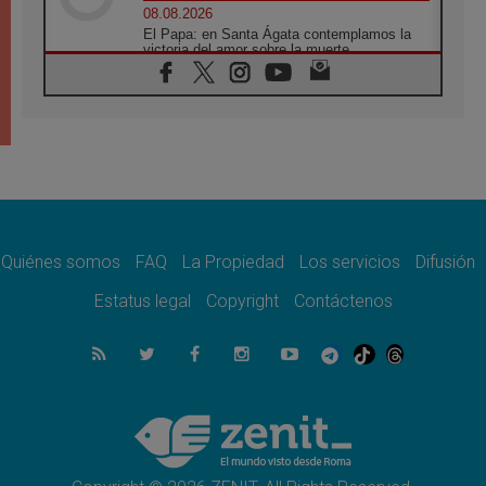
08.08.2026
El Papa: en Santa Ágata contemplamos la
victoria del amor sobre la muerte
08.08.2026
León XIV visitará el Santuario de la Madre
del Buen Consejo de Genazzano
07.08.2026
Filipinas: el Vicariato Apostólico de Calapán
se convierte en diócesis
07.08.2026
Honduras: Los desplazados invisibles de una
crisis olvidada
Quiénes somos
FAQ
La Propiedad
Los servicios
Difusión
07.08.2026
Bokalic: "En Argentina el Papa León señalará
Estatus legal
Copyright
Contáctenos
el compromiso del cristiano"
07.08.2026
La matanza de niños en Gaza no cesa: 300
muertos en 300 días
07.08.2026
Tagle: La guerra desfigura el mundo, solo la
revelación de Dios lo transfigura