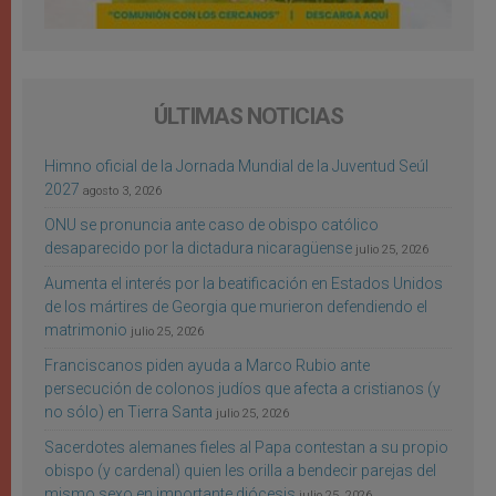
ÚLTIMAS NOTICIAS
Himno oficial de la Jornada Mundial de la Juventud Seúl
2027
agosto 3, 2026
ONU se pronuncia ante caso de obispo católico
desaparecido por la dictadura nicaragüense
julio 25, 2026
Aumenta el interés por la beatificación en Estados Unidos
de los mártires de Georgia que murieron defendiendo el
matrimonio
julio 25, 2026
Franciscanos piden ayuda a Marco Rubio ante
persecución de colonos judíos que afecta a cristianos (y
no sólo) en Tierra Santa
julio 25, 2026
Sacerdotes alemanes fieles al Papa contestan a su propio
obispo (y cardenal) quien les orilla a bendecir parejas del
mismo sexo en importante diócesis
julio 25, 2026