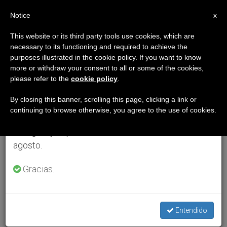
ES
Notice
×
x
Aviso importante
This website or its third party tools use cookies, which are
necessary to its functioning and required to achieve the
Del 27 de julio al 7 de agosto haremos la pausa
purposes illustrated in the cookie policy. If you want to know
anual, aprovechando que en el periodo de verano
more or withdraw your consent to all or some of the cookies,
please refer to the
cookie policy
.
se generan menos informaciones y también el
consumo de las mismas disminuye.
By closing this banner, scrolling this page, clicking a link or
continuing to browse otherwise, you agree to the use of cookies.
Retomamos el trabajo ordinario de las ediciones
en inglés y español de ZENIT el lunes 10 de
agosto.
Gracias.
Entendido