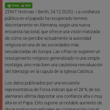
p
g
o
r
p
e
k
r
ZENIT Noticias / Berlín, 24.12.2025).- La confianza
pública en el papado ha recuperado terreno
discretamente en Alemania, según una nueva
encuesta nacional, que ofrece una visión matizada
de cómo se percibe actualmente la autoridad
religiosa en una de las sociedades más
secularizadas de Europa. Las cifras no sugieren un
resurgimiento religioso generalizado ni una simple
nostalgia, sino más bien una cautelosa reevaluación
del liderazgo en la cúpula de la Iglesia Católica.
Los datos publicados por una encuesta
representativa de Forsa indican que el 28 % de los
alemanes afirma depositar una confianza alta o muy
alta en el Papa. Esto supone un notable aumento de
doce puntos porcentuales en comparación con el