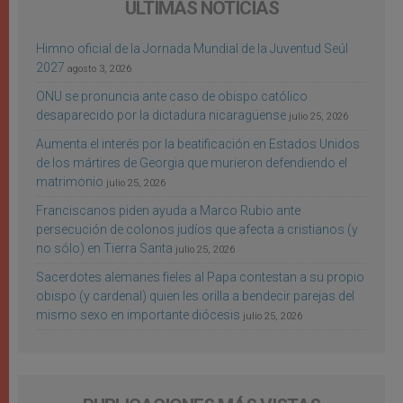
ÚLTIMAS NOTICIAS
Himno oficial de la Jornada Mundial de la Juventud Seúl
2027
agosto 3, 2026
ONU se pronuncia ante caso de obispo católico
desaparecido por la dictadura nicaragüense
julio 25, 2026
Aumenta el interés por la beatificación en Estados Unidos
de los mártires de Georgia que murieron defendiendo el
matrimonio
julio 25, 2026
Franciscanos piden ayuda a Marco Rubio ante
persecución de colonos judíos que afecta a cristianos (y
no sólo) en Tierra Santa
julio 25, 2026
Sacerdotes alemanes fieles al Papa contestan a su propio
obispo (y cardenal) quien les orilla a bendecir parejas del
mismo sexo en importante diócesis
julio 25, 2026