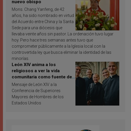
nuevo obispo
Mons. Chang Yanfeng, de 42
años, ha sido nombrado en virtud
del Acuerdo entre China y la Santa
Sede para una diócesis que
llevaba veinte años sin pastor. La ordenación tuvo lugar
hoy. Pero hace tres semanas antes tuvo que
comprometer públicamente a la Iglesia local con la
controvertida ley que busca eliminar la identidad de las
minorías.
León XIV anima a los
religiosos a ver la vida
comunitaria como fuente de
inspiración y santificación
Mensaje de León XIV a la
Conferencia de Superiores
Mayores de Hombres de los
Estados Unidos