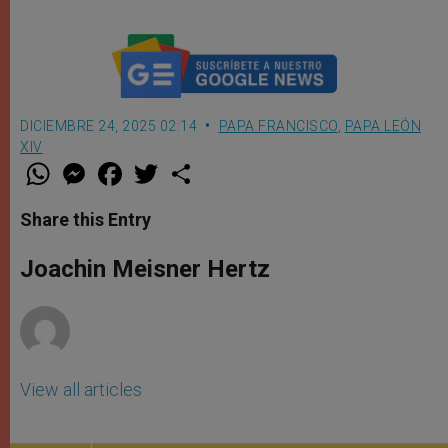
DICIEMBRE 24, 2025 02:14
PAPA FRANCISCO
,
PAPA LEÓN
XIV
W
M
F
T
S
h
e
a
w
h
a
s
c
i
a
t
s
e
t
r
Share this Entry
s
e
b
t
e
A
n
o
e
p
g
o
r
Joachin Meisner Hertz
p
e
k
r
View all articles