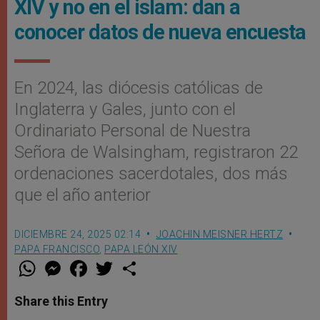
XIV y no en el islam: dan a
conocer datos de nueva encuesta
En 2024, las diócesis católicas de
Inglaterra y Gales, junto con el
Ordinariato Personal de Nuestra
Señora de Walsingham, registraron 22
ordenaciones sacerdotales, dos más
que el año anterior
DICIEMBRE 24, 2025 02:14
JOACHIN MEISNER HERTZ
PAPA FRANCISCO
,
PAPA LEÓN XIV
W
M
F
T
S
h
e
a
w
h
a
s
c
i
a
t
s
e
t
r
Share this Entry
s
e
b
t
e
A
n
o
e