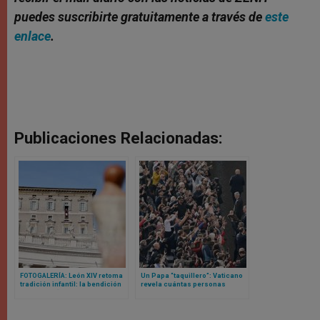
puedes suscribirte gratuitamente a través de
este
enlace
.
Publicaciones Relacionadas:
FOTOGALERÍA: León XIV retoma
Un Papa “taquillero”: Vaticano
tradición infantil: la bendición
revela cuántas personas
masiva de “niños Jesús” en
participaron en eventos con
Vaticano
León XIV en 2025