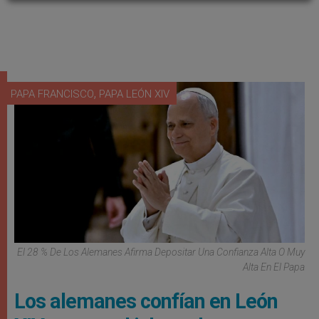
,
PAPA FRANCISCO
PAPA LEÓN XIV
El 28 % De Los Alemanes Afirma Depositar Una Confianza Alta O Muy
Alta En El Papa
Los alemanes confían en León