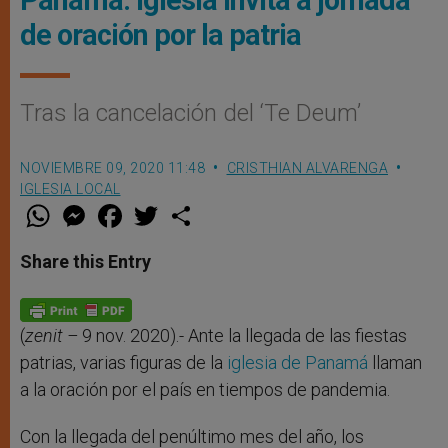
de oración por la patria
Tras la cancelación del ‘Te Deum’
NOVIEMBRE 09, 2020 11:48
CRISTHIAN ALVARENGA
IGLESIA LOCAL
W
M
F
T
S
h
e
a
w
h
a
s
c
i
a
t
s
e
t
r
Share this Entry
s
e
b
t
e
A
n
o
e
p
g
o
r
p
e
k
r
(
zenit –
9 nov. 2020).- Ante la llegada de las fiestas
patrias, varias figuras de la
iglesia de Panamá
llaman
a la oración por el país en tiempos de pandemia.
Con la llegada del penúltimo mes del año, los