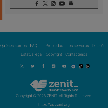
08.08.2026
En Venezuela celebraron los 416 años del
Santo Cristo de La Grita
08.08.2026
El Papa: en Santa Ágata contemplamos la
victoria del amor sobre la muerte
08.08.2026
León XIV visitará el Santuario de la Madre
del Buen Consejo de Genazzano
Quiénes somos
FAQ
La Propiedad
Los servicios
Difusión
07.08.2026
Filipinas: el Vicariato Apostólico de Calapán
Estatus legal
Copyright
Contáctenos
se convierte en diócesis
07.08.2026
Honduras: Los desplazados invisibles de una
crisis olvidada
07.08.2026
Bokalic: "En Argentina el Papa León señalará
el compromiso del cristiano"
Copyright © 2026 ZENIT. All Rights Reserved.
https://es.zenit.org