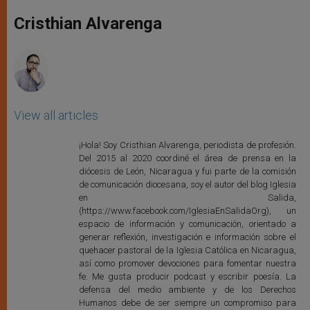
A
n
o
e
p
g
o
r
Cristhian Alvarenga
p
e
k
r
View all articles
¡Hola! Soy Cristhian Alvarenga, periodista de profesión.
Del 2015 al 2020 coordiné el área de prensa en la
diócesis de León, Nicaragua y fui parte de la comisión
de comunicación diocesana, soy el autor del blog Iglesia
en Salida,
(https://www.facebook.com/IglesiaEnSalidaOrg), un
espacio de información y comunicación, orientado a
generar reflexión, investigación e información sobre el
quehacer pastoral de la Iglesia Católica en Nicaragua,
así como promover devociones para fomentar nuestra
fe. Me gusta producir podcast y escribir poesía. La
defensa del medio ambiente y de los Derechos
Humanos debe de ser siempre un compromiso para