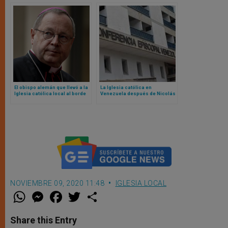
El obispo alemán que llevó a la
La Iglesia católica en
Iglesia católica local al borde
Venezuela después de Nicolás
del cisma anuncia que no es
Maduro
candidato a nuevo mandato
NOVIEMBRE 09, 2020 11:48
IGLESIA LOCAL
W
M
F
T
S
h
e
a
w
h
a
s
c
i
a
t
s
e
t
r
Share this Entry
s
e
b
t
e