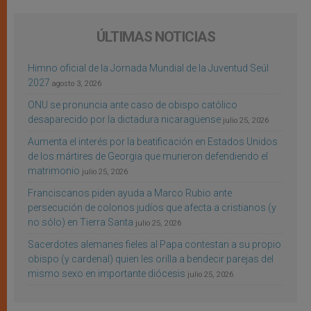
ÚLTIMAS NOTICIAS
Himno oficial de la Jornada Mundial de la Juventud Seúl
2027
agosto 3, 2026
ONU se pronuncia ante caso de obispo católico
desaparecido por la dictadura nicaragüense
julio 25, 2026
Aumenta el interés por la beatificación en Estados Unidos
de los mártires de Georgia que murieron defendiendo el
matrimonio
julio 25, 2026
Franciscanos piden ayuda a Marco Rubio ante
persecución de colonos judíos que afecta a cristianos (y
no sólo) en Tierra Santa
julio 25, 2026
Sacerdotes alemanes fieles al Papa contestan a su propio
obispo (y cardenal) quien les orilla a bendecir parejas del
mismo sexo en importante diócesis
julio 25, 2026