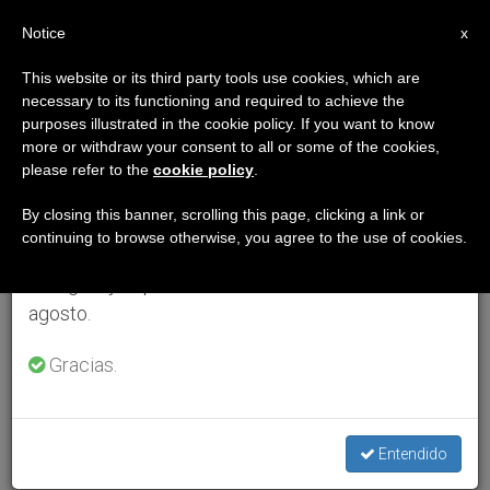
ES
Notice
×
x
Aviso importante
This website or its third party tools use cookies, which are
necessary to its functioning and required to achieve the
Del 27 de julio al 7 de agosto haremos la pausa
purposes illustrated in the cookie policy. If you want to know
anual, aprovechando que en el periodo de verano
more or withdraw your consent to all or some of the cookies,
please refer to the
cookie policy
.
se generan menos informaciones y también el
consumo de las mismas disminuye.
By closing this banner, scrolling this page, clicking a link or
continuing to browse otherwise, you agree to the use of cookies.
Retomamos el trabajo ordinario de las ediciones
en inglés y español de ZENIT el lunes 10 de
agosto.
Gracias.
Entendido