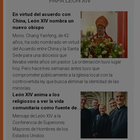
PAPA LEÓN XIV
En virtud del acuerdo con
China, León XIV nombra un
nuevo obispo
Mons. Chang Yanfeng, de 42
años, ha sido nombrado en virtud
del Acuerdo entre China y la Santa
Sede para una diócesis que
llevaba veinte años sin pastor. La ordenación tuvo lugar
hoy. Pero hace tres semanas antes tuvo que
comprometer públicamente a la Iglesia local con la
controvertida ley que busca eliminar la identidad de las
minorías.
León XIV anima a los
religiosos a ver la vida
comunitaria como fuente de
inspiración y santificación
Mensaje de León XIV a la
Conferencia de Superiores
Mayores de Hombres de los
Estados Unidos