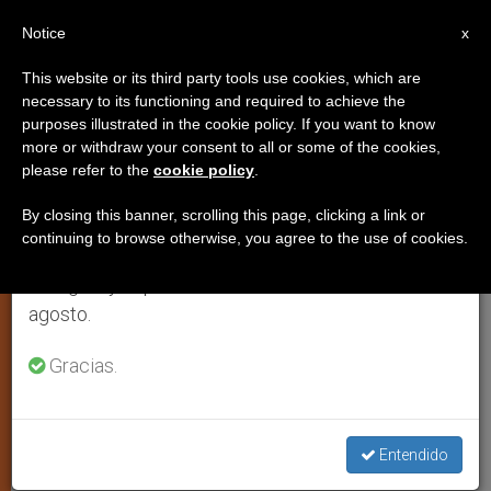
ES
Notice
×
x
Aviso importante
This website or its third party tools use cookies, which are
necessary to its functioning and required to achieve the
Del 27 de julio al 7 de agosto haremos la pausa
TESTIMONIOS
purposes illustrated in the cookie policy. If you want to know
anual, aprovechando que en el periodo de verano
more or withdraw your consent to all or some of the cookies,
please refer to the
cookie policy
.
se generan menos informaciones y también el
consumo de las mismas disminuye.
By closing this banner, scrolling this page, clicking a link or
continuing to browse otherwise, you agree to the use of cookies.
Retomamos el trabajo ordinario de las ediciones
en inglés y español de ZENIT el lunes 10 de
agosto.
Gracias.
Pepa Valdés (C) Pepa Valdés
Entendido
La historia de Pepa y el Padre