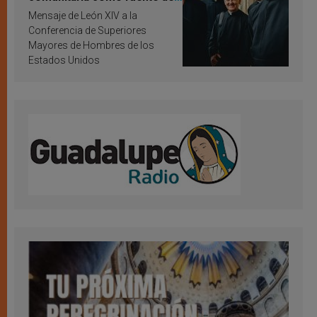
inspiración y santificación
Mensaje de León XIV a la
Conferencia de Superiores
Mayores de Hombres de los
Estados Unidos