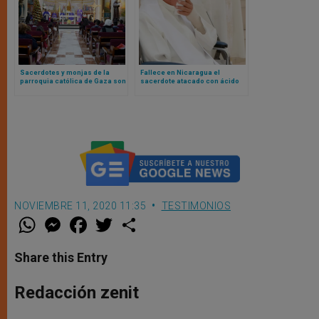
Sacerdotes y monjas de la
Fallece en Nicaragua el
parroquia católica de Gaza son
sacerdote atacado con ácido
reconocidos con premio
en 2018
internacional
NOVIEMBRE 11, 2020 11:35
TESTIMONIOS
W
M
F
T
S
h
e
a
w
h
a
s
c
i
a
t
s
e
t
r
Share this Entry
s
e
b
t
e
A
n
o
e
p
g
o
r
Redacción zenit
p
e
k
r