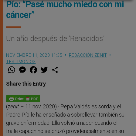
Pío: “Pasé mucho miedo con mi
cáncer”
Un año después de ‘Renacidos’
NOVIEMBRE 11, 2020 11:35
REDACCIÓN ZENIT
TESTIMONIOS
W
M
F
T
S
h
e
a
w
h
a
s
c
i
a
t
s
e
t
r
Share this Entry
s
e
b
t
e
A
n
o
e
p
g
o
r
p
e
k
r
(
zenit
– 11 nov. 2020).- Pepa Valdés es sorda y el
Padre Pío le ha enseñado a sobrellevar también su
grave enfermedad. Ella volvió a nacer cuando el
fraile capuchino se cruzó providencialmente en su