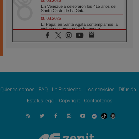
08.08.2026
En Venezuela celebraron los 416 años del
Santo Cristo de La Grita
08.08.2026
El Papa: en Santa Ágata contemplamos la
victoria del amor sobre la muerte
08.08.2026
León XIV visitará el Santuario de la Madre
del Buen Consejo de Genazzano
07.08.2026
Filipinas: el Vicariato Apostólico de Calapán
se convierte en diócesis
07.08.2026
Honduras: Los desplazados invisibles de una
crisis olvidada
Quiénes somos
FAQ
La Propiedad
Los servicios
Difusión
07.08.2026
Bokalic: "En Argentina el Papa León señalará
Estatus legal
Copyright
Contáctenos
el compromiso del cristiano"
07.08.2026
La matanza de niños en Gaza no cesa: 300
muertos en 300 días
07.08.2026
Tagle: La guerra desfigura el mundo, solo la
revelación de Dios lo transfigura