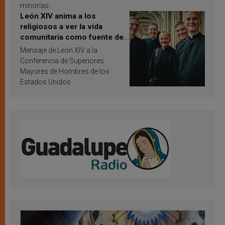
minorías.
León XIV anima a los
religiosos a ver la vida
comunitaria como fuente de
inspiración y santificación
Mensaje de León XIV a la
Conferencia de Superiores
Mayores de Hombres de los
Estados Unidos