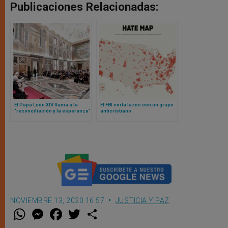
Publicaciones Relacionadas:
El Papa León XIV llama a la
El FBI corta lazos con un grupo
“reconciliación y la esperanza”
anticristiano
en la respuesta global ante
migrantes y refugiados
NOVIEMBRE 13, 2020 16:57
JUSTICIA Y PAZ
W
M
F
T
S
h
e
a
w
h
a
s
c
i
a