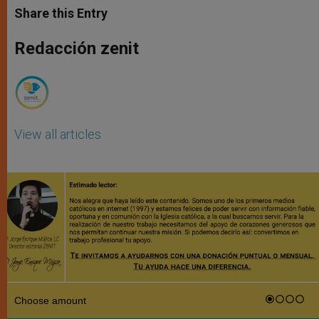
t
s
e
t
r
Share this Entry
s
e
b
t
e
A
n
o
e
p
g
o
r
Redacción zenit
p
e
k
r
View all articles