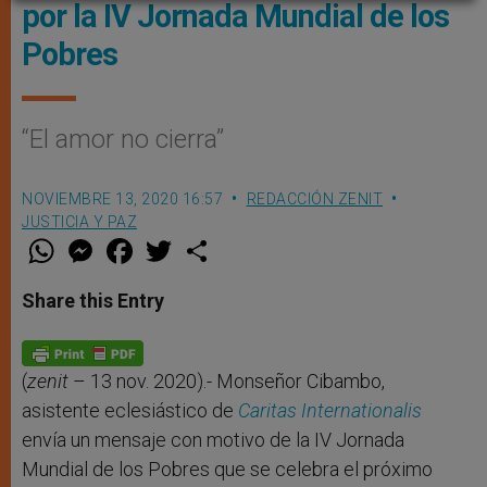
por la IV Jornada Mundial de los
Pobres
“El amor no cierra”
NOVIEMBRE 13, 2020 16:57
REDACCIÓN ZENIT
JUSTICIA Y PAZ
W
M
F
T
S
h
e
a
w
h
a
s
c
i
a
t
s
e
t
r
Share this Entry
s
e
b
t
e
A
n
o
e
p
g
o
r
p
e
k
r
(
zenit
– 13 nov. 2020).- Monseñor Cibambo,
asistente eclesiástico de
Caritas Internationalis
envía un mensaje con motivo de la IV Jornada
Mundial de los Pobres que se celebra el próximo