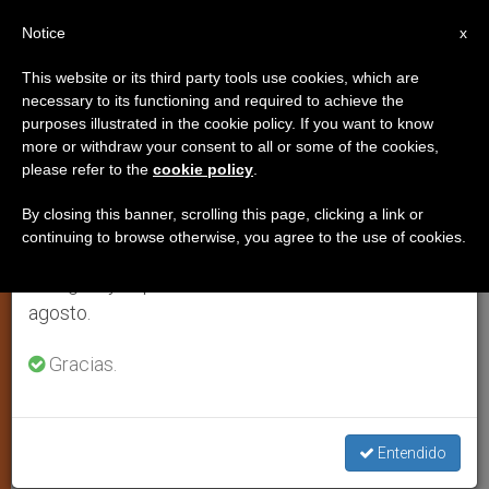
ES
Notice
×
x
Aviso importante
This website or its third party tools use cookies, which are
necessary to its functioning and required to achieve the
Del 27 de julio al 7 de agosto haremos la pausa
JUSTICIA Y PAZ
purposes illustrated in the cookie policy. If you want to know
anual, aprovechando que en el periodo de verano
more or withdraw your consent to all or some of the cookies,
please refer to the
cookie policy
.
se generan menos informaciones y también el
consumo de las mismas disminuye.
By closing this banner, scrolling this page, clicking a link or
continuing to browse otherwise, you agree to the use of cookies.
Retomamos el trabajo ordinario de las ediciones
en inglés y español de ZENIT el lunes 10 de
agosto.
Gracias.
(C) Cáritas Siria
Entendido
‘Caritas Internationalis’: Mensaje