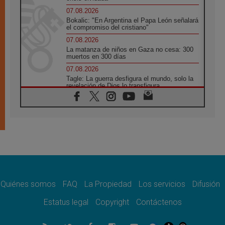
07.08.2026
Bokalic: "En Argentina el Papa León señalará
el compromiso del cristiano"
07.08.2026
La matanza de niños en Gaza no cesa: 300
muertos en 300 días
07.08.2026
Tagle: La guerra desfigura el mundo, solo la
revelación de Dios lo transfigura
07.08.2026
Presentada la Trienal de Arte de las
Universidades Católicas: «Exercises in
Empathy»
07.08.2026
Fortunatus Nwachukwu: la comunicación
como misión al servicio del Evangelio
07.08.2026
SIGNIS 2026, dar voz a las religiosas en el
espacio público
Quiénes somos
FAQ
La Propiedad
Los servicios
Difusión
07.08.2026
Estatus legal
Copyright
Contáctenos
Lanzan un proyecto de empoderamiento
digital para mujeres líderes en África
07.08.2026