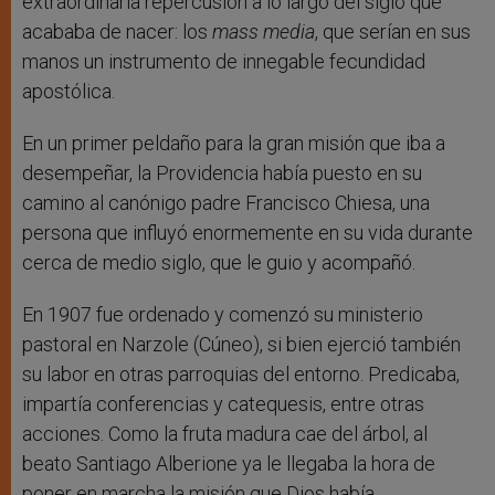
extraordinaria repercusión a lo largo del siglo que
acababa de nacer: los
mass
media
, que serían en sus
manos un instrumento de innegable fecundidad
apostólica.
En un primer peldaño para la gran misión que iba a
desempeñar, la Providencia había puesto en su
camino al canónigo padre Francisco Chiesa, una
persona que influyó enormemente en su vida durante
cerca de medio siglo, que le guio y acompañó.
En 1907 fue ordenado y comenzó su ministerio
pastoral en Narzole (Cúneo), si bien ejerció también
su labor en otras parroquias del entorno. Predicaba,
impartía conferencias y catequesis, entre otras
acciones. Como la fruta madura cae del árbol, al
beato Santiago Alberione ya le llegaba la hora de
poner en marcha la misión que Dios había