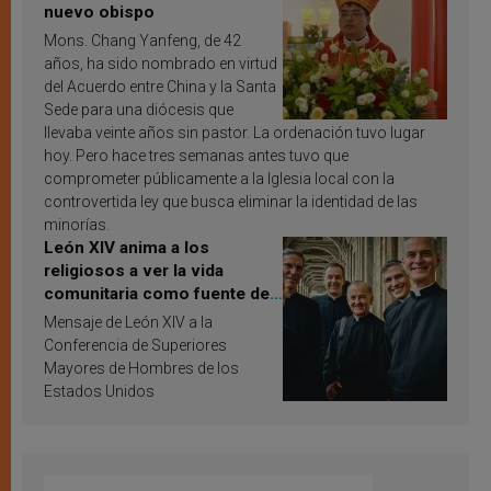
nuevo obispo
Mons. Chang Yanfeng, de 42
años, ha sido nombrado en virtud
del Acuerdo entre China y la Santa
Sede para una diócesis que
llevaba veinte años sin pastor. La ordenación tuvo lugar
hoy. Pero hace tres semanas antes tuvo que
comprometer públicamente a la Iglesia local con la
controvertida ley que busca eliminar la identidad de las
minorías.
León XIV anima a los
religiosos a ver la vida
comunitaria como fuente de
inspiración y santificación
Mensaje de León XIV a la
Conferencia de Superiores
Mayores de Hombres de los
Estados Unidos