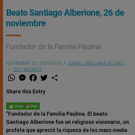
Beato Santiago Alberione, 26 de
noviembre
Fundador de la Familia Paulina
NOVIEMBRE 25, 2020 09:00
ISABEL ORELLANA VILCHES
TESTIMONIOS
W
M
F
T
S
h
e
a
w
h
a
s
c
i
a
t
s
e
t
r
Share this Entry
s
e
b
t
e
A
n
o
e
p
g
o
r
p
e
k
r
“Fundador de la Familia Paulina. El beato
Santiago Alberione fue un religioso visionario, un
profeta que apreció la riqueza de los
mass media