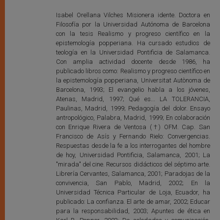
Isabel Orellana Vilches Misionera idente. Doctora en
Filosofía por la Universidad Autónoma de Barcelona
con la tesis Realismo y progreso científico en la
epistemología popperiana. Ha cursado estudios de
teología en la Universidad Pontificia de Salamanca.
Con amplia actividad docente desde 1986, ha
publicado libros como: Realismo y progreso científico en
la epistemología popperiana, Universitat Autònoma de
Barcelona, 1993; El evangelio habla a los jóvenes,
Atenas, Madrid, 1997; Qué es... LA TOLERANCIA,
Paulinas, Madrid, 1999; Pedagogía del dolor. Ensayo
antropológico, Palabra, Madrid, 1999; En colaboración
con Enrique Rivera de Ventosa (†) OFM. Cap. San
Francisco de Asís y Fernando Rielo: Convergencias.
Respuestas desde la fe a los interrogantes del hombre
de hoy, Universidad Pontificia, Salamanca, 2001; La
"mirada" del cine. Recursos didácticos del séptimo arte.
Librería Cervantes, Salamanca, 2001; Paradojas de la
convivencia, San Pablo, Madrid, 2002; En la
Universidad Técnica Particular de Loja, Ecuador, ha
publicado: La confianza. El arte de amar, 2002; Educar
para la responsabilidad, 2003; Apuntes de ética en