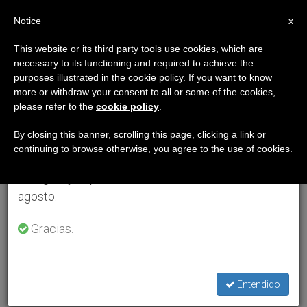
ES
Notice
×
x
Aviso importante
This website or its third party tools use cookies, which are
necessary to its functioning and required to achieve the
Del 27 de julio al 7 de agosto haremos la pausa
purposes illustrated in the cookie policy. If you want to know
anual, aprovechando que en el periodo de verano
more or withdraw your consent to all or some of the cookies,
please refer to the
cookie policy
.
se generan menos informaciones y también el
consumo de las mismas disminuye.
By closing this banner, scrolling this page, clicking a link or
continuing to browse otherwise, you agree to the use of cookies.
Retomamos el trabajo ordinario de las ediciones
en inglés y español de ZENIT el lunes 10 de
agosto.
Gracias.
Entendido