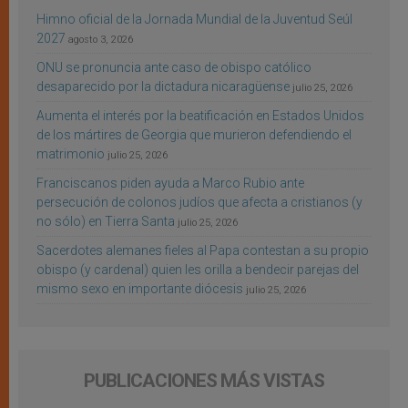
Himno oficial de la Jornada Mundial de la Juventud Seúl
2027
agosto 3, 2026
ONU se pronuncia ante caso de obispo católico
desaparecido por la dictadura nicaragüense
julio 25, 2026
Aumenta el interés por la beatificación en Estados Unidos
de los mártires de Georgia que murieron defendiendo el
matrimonio
julio 25, 2026
Franciscanos piden ayuda a Marco Rubio ante
persecución de colonos judíos que afecta a cristianos (y
no sólo) en Tierra Santa
julio 25, 2026
Sacerdotes alemanes fieles al Papa contestan a su propio
obispo (y cardenal) quien les orilla a bendecir parejas del
mismo sexo en importante diócesis
julio 25, 2026
PUBLICACIONES MÁS VISTAS