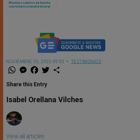
Miembro católico de familia
real británica tendrá funeral
católico con presencia de los
reyes de Inglaterra
NOVIEMBRE 25, 2020 09:00
TESTIMONIOS
W
M
F
T
S
h
e
a
w
h
a
s
c
i
a
t
s
e
t
r
Share this Entry
s
e
b
t
e
A
n
o
e
p
g
o
r
Isabel Orellana Vilches
p
e
k
r
View all articles