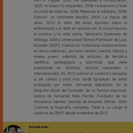
Karl R. Popper, 2003; De soledades y comunicación,
2005; Yo educo; tú respondes, 2008; Humanismo y fe en
un crisol de culturas, 2008; Repensar lo cotidiano, 2008;
Convivir: un constante desafío, 2009; La lógica del
amor, 2010; El dolor del amor. Apuntes sobre la
enfermedad y el dolor en relación con la virtud heroica,
el martirio y la vida santa. Seminario Diocesano de
Málaga, 2006 y Universidad Técnica Particular de Loja,
Ecuador (2007). Cuenta con numerosas colaboraciones
en obras colectivas, así como relatos, cuentos, fábula y
novela juvenil, además de artículos de temática
científica, pedagógica y espiritual, que viene
publicando en distintas revistas nacionales e
internacionales. En 2012 culminó el santoral Llamados
a ser santos y poco más tarde Epopeyas de amor
prologado por mons. Fernando Sebastián. Es la
biógrafa oficial del fundador de su familia espiritual,
autora de Fernando Rielo Pardal. Fundador de los
Misioneros Identes, Desclée de Brouwer, Bilbao, 2009.
Culmina la biografía completa. Tiene a su cargo el
santoral de ZENIT desde noviembre de 2012.