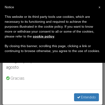
ES
Notice
×
x
Aviso importante
This website or its third party tools use cookies, which are
necessary to its functioning and required to achieve the
Del 27 de julio al 7 de agosto haremos la pausa
purposes illustrated in the cookie policy. If you want to know
anual, aprovechando que en el periodo de verano
more or withdraw your consent to all or some of the cookies,
please refer to the
cookie policy
.
se generan menos informaciones y también el
consumo de las mismas disminuye.
By closing this banner, scrolling this page, clicking a link or
continuing to browse otherwise, you agree to the use of cookies.
Retomamos el trabajo ordinario de las ediciones
en inglés y español de ZENIT el lunes 10 de
agosto.
Gracias.
Entendido