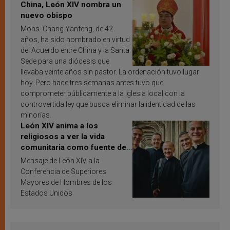
China, León XIV nombra un
nuevo obispo
Mons. Chang Yanfeng, de 42
años, ha sido nombrado en virtud
del Acuerdo entre China y la Santa
Sede para una diócesis que
llevaba veinte años sin pastor. La ordenación tuvo lugar
hoy. Pero hace tres semanas antes tuvo que
comprometer públicamente a la Iglesia local con la
controvertida ley que busca eliminar la identidad de las
minorías.
León XIV anima a los
religiosos a ver la vida
comunitaria como fuente de
inspiración y santificación
Mensaje de León XIV a la
Conferencia de Superiores
Mayores de Hombres de los
Estados Unidos