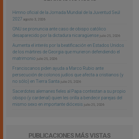
Himno oficial de la Jornada Mundial de la Juventud Seúl
2027
agosto 3, 2026
ONU se pronuncia ante caso de obispo católico
desaparecido por la dictadura nicaragüense
julio 25, 2026
Aumenta el interés por la beatificación en Estados Unidos
de los mártires de Georgia que murieron defendiendo el
matrimonio
julio 25, 2026
Franciscanos piden ayuda a Marco Rubio ante
persecución de colonos judíos que afecta a cristianos (y
no sólo) en Tierra Santa
julio 25, 2026
Sacerdotes alemanes fieles al Papa contestan a su propio
obispo (y cardenal) quien les orilla a bendecir parejas del
mismo sexo en importante diócesis
julio 25, 2026
PUBLICACIONES MÁS VISTAS