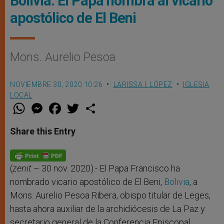
Bolivia: El Papa nombra al vicario
apostólico de El Beni
Mons. Aurelio Pesoa
NOVIEMBRE 30, 2020 10:26
LARISSA I. LÓPEZ
IGLESIA
LOCAL
W
M
F
T
S
h
e
a
w
h
a
s
c
i
a
t
s
e
t
r
Share this Entry
s
e
b
t
e
A
n
o
e
p
g
o
r
p
e
k
r
(
zenit
– 30 nov. 2020).- El Papa Francisco ha
nombrado vicario apostólico de El Beni,
Bolivia
, a
Mons. Aurelio Pesoa Ribera, obispo titular de Leges,
hasta ahora auxiliar de la archidiócesis de La Paz y
secretario general de la Conferencia Episcopal