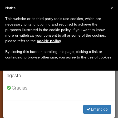
ES
Notice
×
x
Aviso importante
This website or its third party tools use cookies, which are
necessary to its functioning and required to achieve the
Del 27 de julio al 7 de agosto haremos la pausa
ARTE Y CULTURA
purposes illustrated in the cookie policy. If you want to know
anual, aprovechando que en el periodo de verano
more or withdraw your consent to all or some of the cookies,
please refer to the
cookie policy
.
se generan menos informaciones y también el
consumo de las mismas disminuye.
By closing this banner, scrolling this page, clicking a link or
continuing to browse otherwise, you agree to the use of cookies.
Retomamos el trabajo ordinario de las ediciones
en inglés y español de ZENIT el lunes 10 de
agosto.
Gracias.
Premios Bravo (C) Conferencia Episcopal Española
Entendido