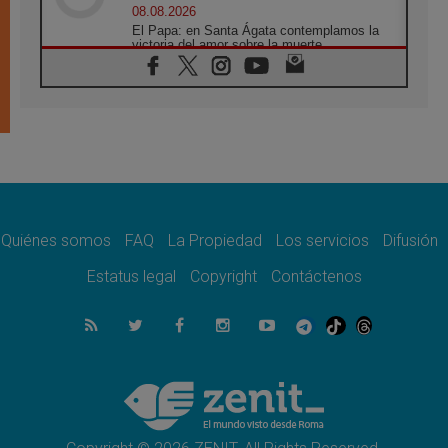
08.08.2026
El Papa: en Santa Ágata contemplamos la
victoria del amor sobre la muerte
08.08.2026
León XIV visitará el Santuario de la Madre
del Buen Consejo de Genazzano
07.08.2026
Filipinas: el Vicariato Apostólico de Calapán
se convierte en diócesis
07.08.2026
Honduras: Los desplazados invisibles de una
crisis olvidada
Quiénes somos
FAQ
La Propiedad
Los servicios
Difusión
07.08.2026
Bokalic: "En Argentina el Papa León señalará
Estatus legal
Copyright
Contáctenos
el compromiso del cristiano"
07.08.2026
La matanza de niños en Gaza no cesa: 300
muertos en 300 días
07.08.2026
Tagle: La guerra desfigura el mundo, solo la
revelación de Dios lo transfigura