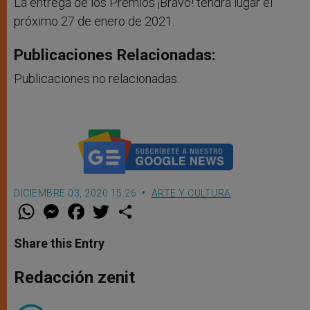
La entrega de los Premios ¡Bravo! tendrá lugar el
próximo 27 de enero de 2021.
Publicaciones Relacionadas:
Publicaciones no relacionadas.
DICIEMBRE 03, 2020 15:26
ARTE Y CULTURA
W
M
F
T
S
h
e
a
w
h
a
s
c
i
a
t
s
e
t
r
Share this Entry
s
e
b
t
e
A
n
o
e
p
g
o
r
Redacción zenit
p
e
k
r