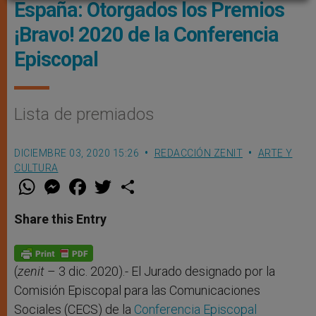
España: Otorgados los Premios
¡Bravo! 2020 de la Conferencia
Episcopal
Lista de premiados
DICIEMBRE 03, 2020 15:26
REDACCIÓN ZENIT
ARTE Y
CULTURA
W
M
F
T
S
h
e
a
w
h
a
s
c
i
a
t
s
e
t
r
Share this Entry
s
e
b
t
e
A
n
o
e
p
g
o
r
p
e
k
r
(
zenit
– 3 dic. 2020).- El Jurado designado por la
Comisión Episcopal para las Comunicaciones
Sociales (CECS) de la
Conferencia Episcopal