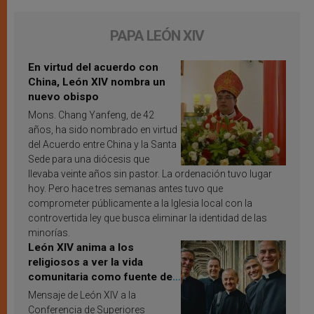
PAPA LEÓN XIV
En virtud del acuerdo con
China, León XIV nombra un
nuevo obispo
Mons. Chang Yanfeng, de 42
años, ha sido nombrado en virtud
del Acuerdo entre China y la Santa
Sede para una diócesis que
llevaba veinte años sin pastor. La ordenación tuvo lugar
hoy. Pero hace tres semanas antes tuvo que
comprometer públicamente a la Iglesia local con la
controvertida ley que busca eliminar la identidad de las
minorías.
León XIV anima a los
religiosos a ver la vida
comunitaria como fuente de
inspiración y santificación
Mensaje de León XIV a la
Conferencia de Superiores