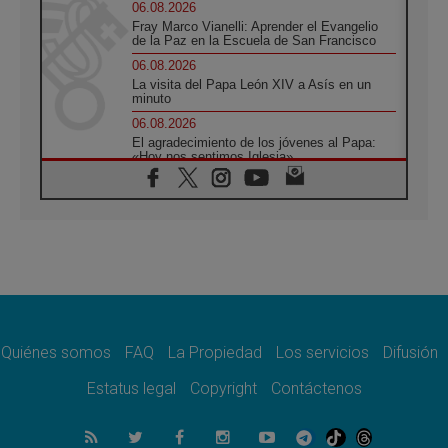
06.08.2026
Fray Marco Vianelli: Aprender el Evangelio
de la Paz en la Escuela de San Francisco
06.08.2026
La visita del Papa León XIV a Asís en un
minuto
06.08.2026
El agradecimiento de los jóvenes al Papa:
«Hoy nos sentimos Iglesia»
06.08.2026
Líbano: Reanudan los coloquios en Roma en
medio de tensiones y ataques en el sur del
país
06.08.2026
Hiroshima y Nagasaki, 81 años después.
Comienzan "Diez Días Oración por la Paz"
06.08.2026
Pizzaballa en Asís: los cristianos quieren
paz
Quiénes somos
FAQ
La Propiedad
Los servicios
Difusión
06.08.2026
Estatus legal
Copyright
Contáctenos
Sturla: La visita de León XIV será una buena
noticia para todo el Uruguay
06.08.2026
León XIV: La revolución del Evangelio