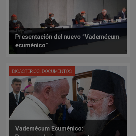
Presentación del nuevo “Vademécum
ecuménico”
,
DICASTERIOS
DOCUMENTOS
Vademécum Ecuménico: