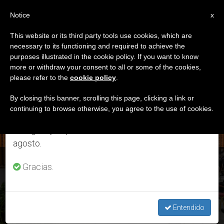
ES
Notice
×
x
Aviso importante
This website or its third party tools use cookies, which are
necessary to its functioning and required to achieve the
Del 27 de julio al 7 de agosto haremos la pausa
DÍA
purposes illustrated in the cookie policy. If you want to know
anual, aprovechando que en el periodo de verano
Diciembre 4th, 2020
more or withdraw your consent to all or some of the cookies,
please refer to the
cookie policy
.
se generan menos informaciones y también el
consumo de las mismas disminuye.
By closing this banner, scrolling this page, clicking a link or
continuing to browse otherwise, you agree to the use of cookies.
ÚLTIMAS NOTICIAS
Retomamos el trabajo ordinario de las ediciones
en inglés y español de ZENIT el lunes 10 de
agosto.
Adviento: Primera predicación del cardenal Cantalamessa
Gracias.
DEC 04, 2020 19:29
LARISSA I. LÓPEZ
Entendido