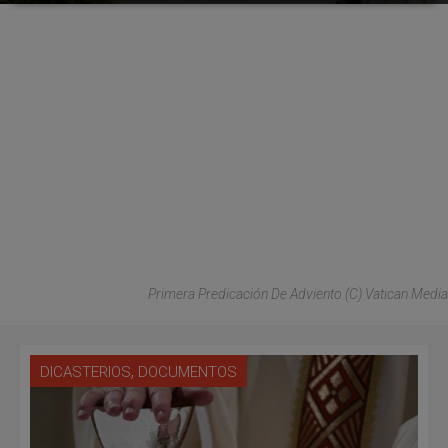
Primera Predicación De Adviento (C) Vatican Media
,
DICASTERIOS
DOCUMENTOS