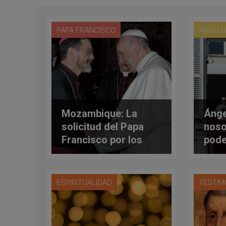
PAPA FRANCISCO
ANGEL
Mozambique: La
Ánge
solicitud del Papa
noso
Francisco por los
pode
desplazados
ESPIRITUALIDAD
TESTIM