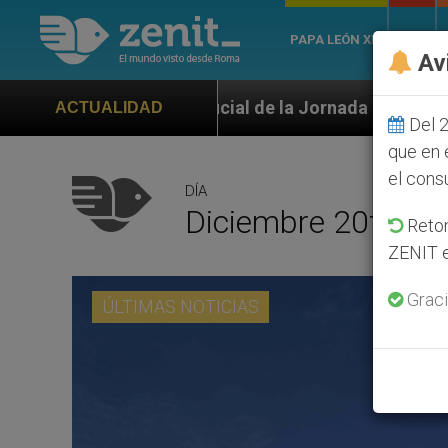
PAPA LEÓN XIV
ROMA
Av
cial de la Jornada Mundial de la Juventud Seúl 2027
ACTUALIDAD
Del 2
que en 
el cons
DÍA
Diciembre 20th, 2
Retom
ZENIT e
Graci
ÚLTIMAS NOTICIAS