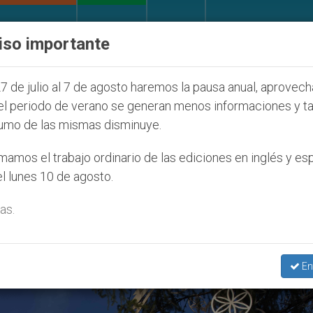
IGLESIA Y MUNDO
DOCUMENTOS
DONATIVOS
iso importante
ONU se pronuncia ante caso de obispo católico 
7 de julio al 7 de agosto haremos la pausa anual, aprovec
el periodo de verano se generan menos informaciones y t
umo de las mismas disminuye.
020
amos el trabajo ordinario de las ediciones en inglés y es
l lunes 10 de agosto.
as.
En