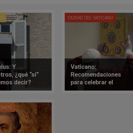
US
CIUDAD DEL VATICANO
lus: Y
Vaticano:
tros, ¿qué “sí”
Recomendaciones
mos decir?
para celebrar el
Domingo de la
Palabra de Dios
ONIOS