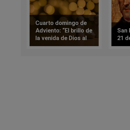
Cuarto domingo de
Adviento: “El brillo de
San 
la venida de Dios al
21 d
mundo”