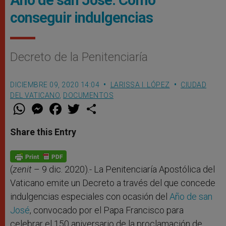
Año de san José: Cómo
conseguir indulgencias
Decreto de la Penitenciaría
DICIEMBRE 09, 2020 14:04
LARISSA I. LÓPEZ
CIUDAD
DEL VATICANO
,
DOCUMENTOS
W
M
F
T
S
h
e
a
w
h
a
s
c
i
a
t
s
e
t
r
Share this Entry
s
e
b
t
e
A
n
o
e
p
g
o
r
p
e
k
r
(
zenit
– 9 dic. 2020).- La Penitenciaría Apostólica del
Vaticano emite un Decreto a través del que concede
indulgencias especiales con ocasión del
Año de san
José
, convocado por el Papa Francisco para
celebrar el 150 aniversario de la proclamación de