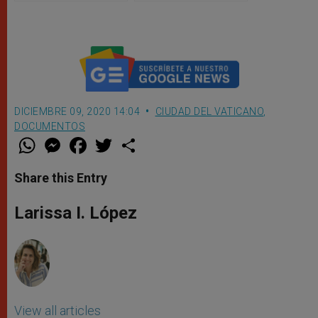
toda la Curia Romana
DICIEMBRE 09, 2020 14:04
CIUDAD DEL VATICANO
,
DOCUMENTOS
W
M
F
T
S
h
e
a
w
h
a
s
c
i
a
t
s
e
t
r
Share this Entry
s
e
b
t
e
A
n
o
e
p
g
o
r
Larissa I. López
p
e
k
r
View all articles