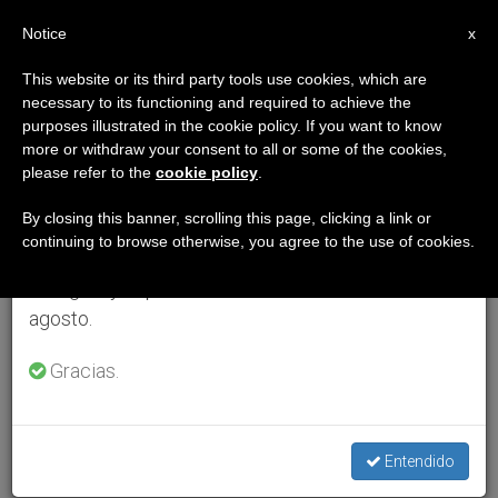
ES
Notice
×
x
Aviso importante
This website or its third party tools use cookies, which are
necessary to its functioning and required to achieve the
Del 27 de julio al 7 de agosto haremos la pausa
purposes illustrated in the cookie policy. If you want to know
anual, aprovechando que en el periodo de verano
more or withdraw your consent to all or some of the cookies,
please refer to the
cookie policy
.
se generan menos informaciones y también el
consumo de las mismas disminuye.
By closing this banner, scrolling this page, clicking a link or
continuing to browse otherwise, you agree to the use of cookies.
Retomamos el trabajo ordinario de las ediciones
en inglés y español de ZENIT el lunes 10 de
agosto.
Gracias.
Entendido