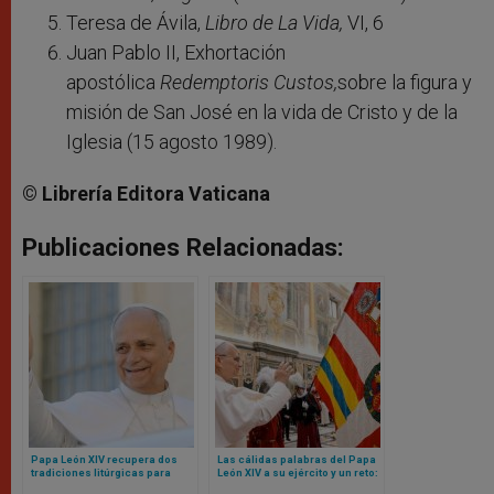
Teresa de Ávila,
Libro de La Vida,
VI, 6
Juan Pablo II, Exhortación
apostólica
Redemptoris Custos,
sobre la figura y
misión de San José en la vida de Cristo y de la
Iglesia (15 agosto 1989).
© Librería Editora Vaticana
Publicaciones Relacionadas:
Papa León XIV recupera dos
Las cálidas palabras del Papa
tradiciones litúrgicas para
León XIV a su ejército y un reto:
Navidad
sean mensaje de unidad para