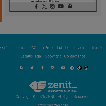
muertos en 300 días
07.08.2026
Tagle: La guerra desfigura el mundo, solo la
revelación de Dios lo transfigura
07.08.2026
Presentada la Trienal de Arte de las
Universidades Católicas: «Exercises in
Empathy»
07.08.2026
Fortunatus Nwachukwu: la comunicación
como misión al servicio del Evangelio
Quiénes somos
FAQ
La Propiedad
Los servicios
Difusión
07.08.2026
Estatus legal
Copyright
Contáctenos
SIGNIS 2026, dar voz a las religiosas en el
espacio público
07.08.2026
Lanzan un proyecto de empoderamiento
digital para mujeres líderes en África
07.08.2026
Programa oficial del Viaje Apostólico del
Papa León XIV a Francia
Copyright © 2026 ZENIT. All Rights Reserved.
https://es.zenit.org