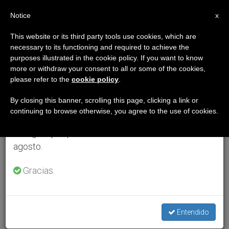
ES
Notice
×
x
Aviso importante
This website or its third party tools use cookies, which are
necessary to its functioning and required to achieve the
Del 27 de julio al 7 de agosto haremos la pausa
purposes illustrated in the cookie policy. If you want to know
anual, aprovechando que en el periodo de verano
more or withdraw your consent to all or some of the cookies,
please refer to the
cookie policy
.
se generan menos informaciones y también el
consumo de las mismas disminuye.
By closing this banner, scrolling this page, clicking a link or
continuing to browse otherwise, you agree to the use of cookies.
Retomamos el trabajo ordinario de las ediciones
en inglés y español de ZENIT el lunes 10 de
agosto.
Gracias.
Entendido