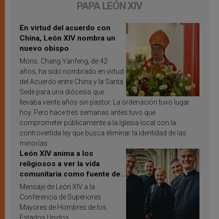
PAPA LEÓN XIV
En virtud del acuerdo con
China, León XIV nombra un
nuevo obispo
Mons. Chang Yanfeng, de 42
años, ha sido nombrado en virtud
del Acuerdo entre China y la Santa
Sede para una diócesis que
llevaba veinte años sin pastor. La ordenación tuvo lugar
hoy. Pero hace tres semanas antes tuvo que
comprometer públicamente a la Iglesia local con la
controvertida ley que busca eliminar la identidad de las
minorías.
León XIV anima a los
religiosos a ver la vida
comunitaria como fuente de
inspiración y santificación
Mensaje de León XIV a la
Conferencia de Superiores
Mayores de Hombres de los
Estados Unidos