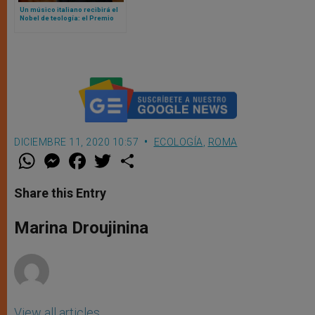
Un músico italiano recibirá el
Nobel de teología: el Premio
Ratzinger 2025
DICIEMBRE 11, 2020 10:57
ECOLOGÍA
,
ROMA
W
M
F
T
S
h
e
a
w
h
a
s
c
i
a
t
s
e
t
r
Share this Entry
s
e
b
t
e
A
n
o
e
p
g
o
r
Marina Droujinina
p
e
k
r
View all articles