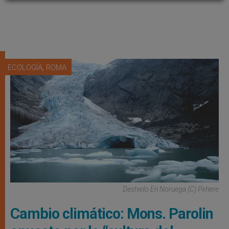
,
ECOLOGÍA
ROMA
Deshielo En Noruega (C) Pxhere
Cambio climático: Mons. Parolin