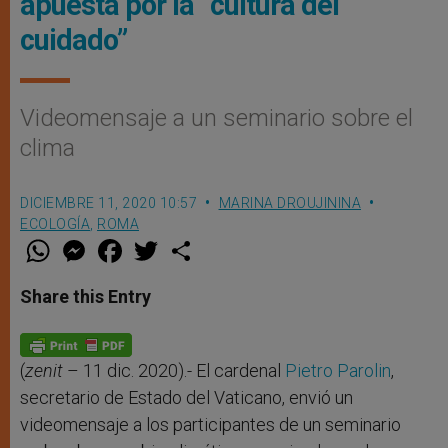
apuesta por la “cultura del
cuidado”
Videomensaje a un seminario sobre el
clima
DICIEMBRE 11, 2020 10:57
MARINA DROUJININA
ECOLOGÍA
,
ROMA
W
M
F
T
S
h
e
a
w
h
a
s
c
i
a
t
s
e
t
r
Share this Entry
s
e
b
t
e
A
n
o
e
p
g
o
r
p
e
k
r
(
zenit
– 11 dic. 2020).- El cardenal
Pietro Parolin
,
secretario de Estado del Vaticano, envió un
videomensaje a los participantes de un seminario