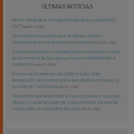
ÚLTIMAS NOTICIAS
Himno oficial de la Jornada Mundial de la Juventud Seúl
2027
agosto 3, 2026
ONU se pronuncia ante caso de obispo católico
desaparecido por la dictadura nicaragüense
julio 25, 2026
Aumenta el interés por la beatificación en Estados Unidos
de los mártires de Georgia que murieron defendiendo el
matrimonio
julio 25, 2026
Franciscanos piden ayuda a Marco Rubio ante
persecución de colonos judíos que afecta a cristianos (y
no sólo) en Tierra Santa
julio 25, 2026
Sacerdotes alemanes fieles al Papa contestan a su propio
obispo (y cardenal) quien les orilla a bendecir parejas del
mismo sexo en importante diócesis
julio 25, 2026