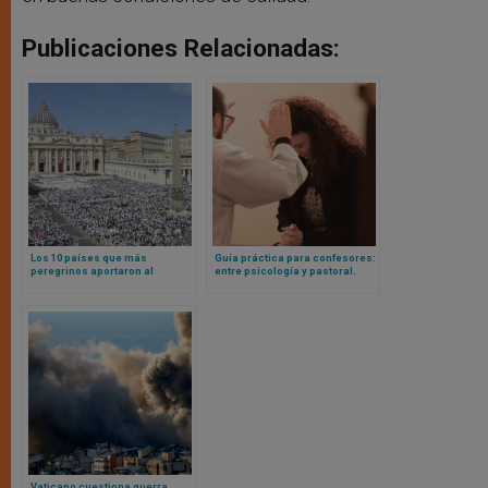
Publicaciones Relacionadas:
Los 10 países que más
Guía práctica para confesores:
peregrinos aportaron al
entre psicología y pastoral.
Jubileo y otros sorprendentes
¿Qué ayuda y dificulta la
datos de interés
experiencia del perdón?
Vaticano cuestiona guerra