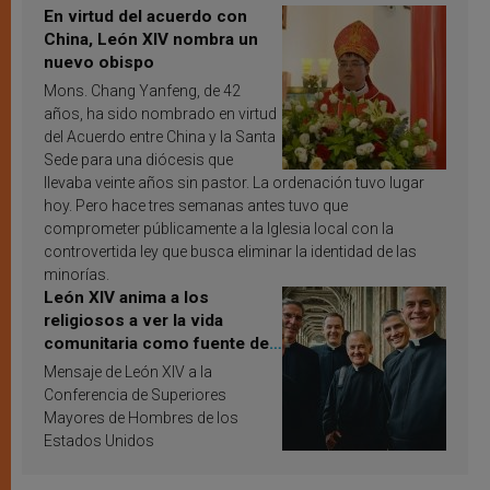
En virtud del acuerdo con
China, León XIV nombra un
nuevo obispo
Mons. Chang Yanfeng, de 42
años, ha sido nombrado en virtud
del Acuerdo entre China y la Santa
Sede para una diócesis que
llevaba veinte años sin pastor. La ordenación tuvo lugar
hoy. Pero hace tres semanas antes tuvo que
comprometer públicamente a la Iglesia local con la
controvertida ley que busca eliminar la identidad de las
minorías.
León XIV anima a los
religiosos a ver la vida
comunitaria como fuente de
inspiración y santificación
Mensaje de León XIV a la
Conferencia de Superiores
Mayores de Hombres de los
Estados Unidos