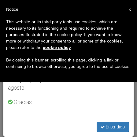
ES
Notice
×
x
Aviso importante
This website or its third party tools use cookies, which are
necessary to its functioning and required to achieve the
Del 27 de julio al 7 de agosto haremos la pausa
purposes illustrated in the cookie policy. If you want to know
anual, aprovechando que en el periodo de verano
more or withdraw your consent to all or some of the cookies,
please refer to the
cookie policy
.
se generan menos informaciones y también el
consumo de las mismas disminuye.
By closing this banner, scrolling this page, clicking a link or
continuing to browse otherwise, you agree to the use of cookies.
Retomamos el trabajo ordinario de las ediciones
en inglés y español de ZENIT el lunes 10 de
agosto.
Gracias.
Entendido