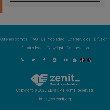
Tagle: La guerra desfigura el mundo, solo la
revelación de Dios lo transfigura
07.08.2026
Presentada la Trienal de Arte de las
Universidades Católicas: «Exercises in
Empathy»
07.08.2026
Fortunatus Nwachukwu: la comunicación
como misión al servicio del Evangelio
Quiénes somos
FAQ
La Propiedad
Los servicios
Difusión
07.08.2026
Estatus legal
Copyright
Contáctenos
SIGNIS 2026, dar voz a las religiosas en el
espacio público
07.08.2026
Lanzan un proyecto de empoderamiento
digital para mujeres líderes en África
07.08.2026
Programa oficial del Viaje Apostólico del
Papa León XIV a Francia
Copyright © 2026 ZENIT. All Rights Reserved.
https://es.zenit.org