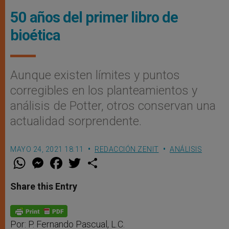
50 años del primer libro de
bioética
Aunque existen límites y puntos
corregibles en los planteamientos y
análisis de Potter, otros conservan una
actualidad sorprendente.
MAYO 24, 2021 18:11
REDACCIÓN ZENIT
ANÁLISIS
W
M
F
T
S
h
e
a
w
h
a
s
c
i
a
t
s
e
t
r
Share this Entry
s
e
b
t
e
A
n
o
e
p
g
o
r
p
e
k
r
Por: P. Fernando Pascual, L.C.