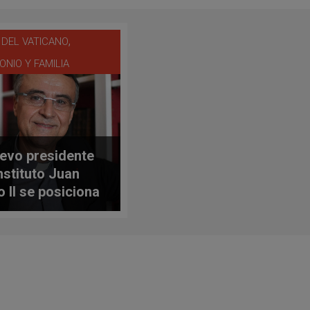
,
 DEL VATICANO
ONIO Y FAMILIA
uevo presidente
Instituto Juan
o II se posiciona
favor?) de la
ición a uniones
mismo sexo