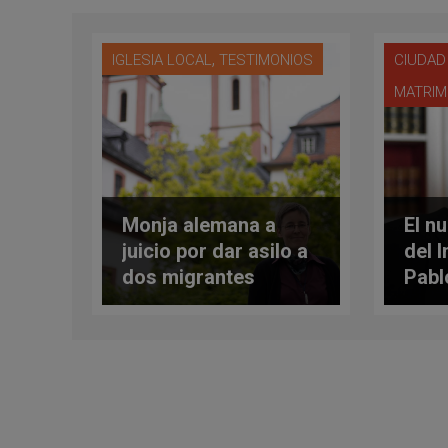
,
IGLESIA LOCAL
TESTIMONIOS
CIUDAD
MATRIM
Monja alemana a
El n
juicio por dar asilo a
del 
dos migrantes
Pabl
ilegales
(¿a 
bend
del 