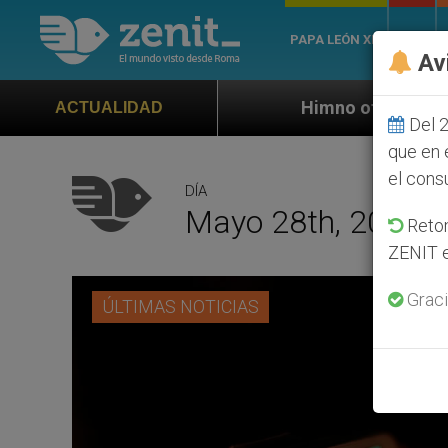
PAPA LEÓN XIV
ROMA
Av
Himno oficial de la Jornada Mundial de
ACTUALIDAD
Del 2
que en 
el cons
DÍA
Mayo 28th, 2021
Retom
ZENIT e
Graci
ÚLTIMAS NOTICIAS