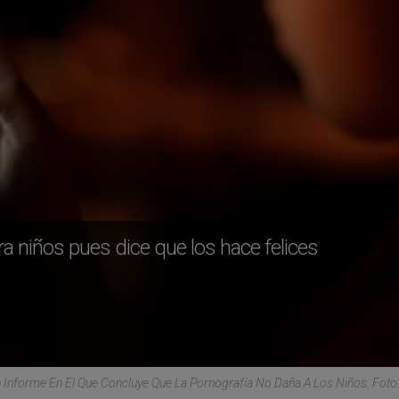
a niños pues dice que los hace felices
Informe En El Que Concluye Que La Pornografía No Daña A Los Niños. Foto: