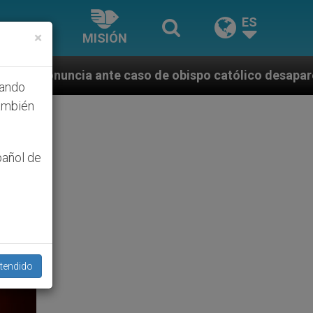
ES
×
MISIÓN
caso de obispo católico desaparecido por la dictadur
hando
ambién
pañol de
tendido