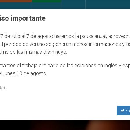
IGLESIA Y MUNDO
DOCUMENTOS
DONATIVOS
iso importante
 la Juventud Seúl 2027
ONU se pronuncia ante 
7 de julio al 7 de agosto haremos la pausa anual, aprovec
el periodo de verano se generan menos informaciones y t
umo de las mismas disminuye.
amos el trabajo ordinario de las ediciones en inglés y es
l lunes 10 de agosto.
as.
En