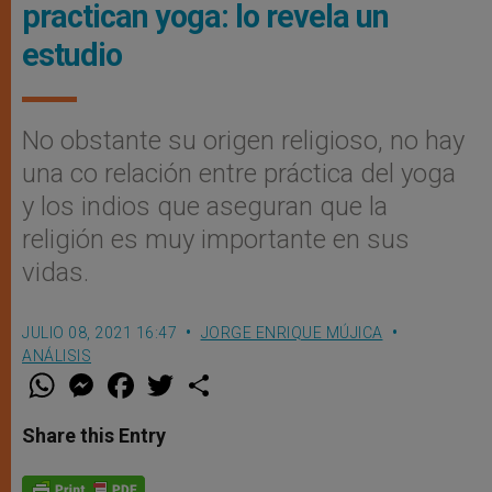
practican yoga: lo revela un
estudio
No obstante su origen religioso, no hay
una co relación entre práctica del yoga
y los indios que aseguran que la
religión es muy importante en sus
vidas.
JULIO 08, 2021 16:47
JORGE ENRIQUE MÚJICA
ANÁLISIS
W
M
F
T
S
h
e
a
w
h
a
s
c
i
a
t
s
e
t
r
Share this Entry
s
e
b
t
e
A
n
o
e
p
g
o
r