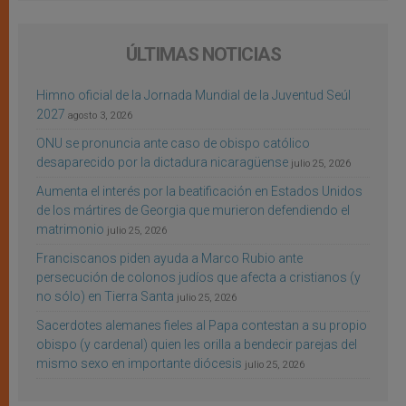
ÚLTIMAS NOTICIAS
Himno oficial de la Jornada Mundial de la Juventud Seúl
2027
agosto 3, 2026
ONU se pronuncia ante caso de obispo católico
desaparecido por la dictadura nicaragüense
julio 25, 2026
Aumenta el interés por la beatificación en Estados Unidos
de los mártires de Georgia que murieron defendiendo el
matrimonio
julio 25, 2026
Franciscanos piden ayuda a Marco Rubio ante
persecución de colonos judíos que afecta a cristianos (y
no sólo) en Tierra Santa
julio 25, 2026
Sacerdotes alemanes fieles al Papa contestan a su propio
obispo (y cardenal) quien les orilla a bendecir parejas del
mismo sexo en importante diócesis
julio 25, 2026