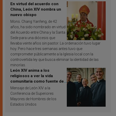
En virtud del acuerdo con
China, León XIV nombra un
nuevo obispo
Mons. Chang Yanfeng, de 42
años, ha sido nombrado en virtud
del Acuerdo entre China y la Santa
Sede para una diócesis que
llevaba veinte años sin pastor. La ordenación tuvo lugar
hoy. Pero hace tres semanas antes tuvo que
comprometer públicamente a la Iglesia local con la
controvertida ley que busca eliminar la identidad de las
minorías.
León XIV anima a los
religiosos a ver la vida
comunitaria como fuente de
inspiración y santificación
Mensaje de León XIV a la
Conferencia de Superiores
Mayores de Hombres de los
Estados Unidos