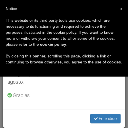
ES
Notice
×
x
Aviso importante
This website or its third party tools use cookies, which are
necessary to its functioning and required to achieve the
Del 27 de julio al 7 de agosto haremos la pausa
purposes illustrated in the cookie policy. If you want to know
anual, aprovechando que en el periodo de verano
more or withdraw your consent to all or some of the cookies,
please refer to the
cookie policy
.
se generan menos informaciones y también el
consumo de las mismas disminuye.
By closing this banner, scrolling this page, clicking a link or
continuing to browse otherwise, you agree to the use of cookies.
Retomamos el trabajo ordinario de las ediciones
en inglés y español de ZENIT el lunes 10 de
agosto.
Gracias.
Entendido