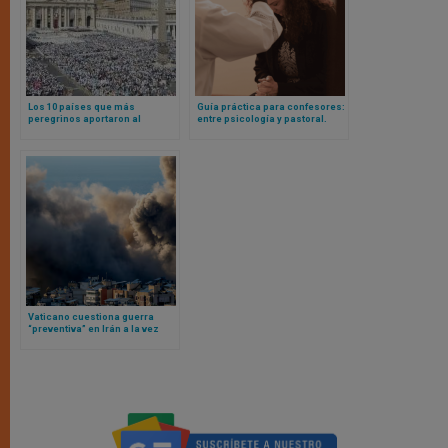
Los 10 países que más
Guía práctica para confesores:
peregrinos aportaron al
entre psicología y pastoral.
Jubileo y otros sorprendentes
¿Qué ayuda y dificulta la
datos de interés
experiencia del perdón?
Vaticano cuestiona guerra
“preventiva” en Irán a la vez
que León XIV intensifica
llamamientos diplomáticos por
la paz