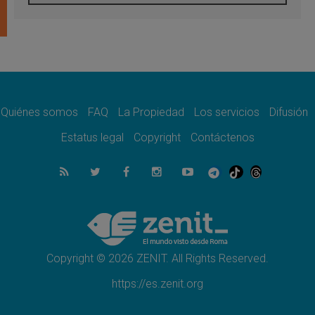
Tagle: La guerra desfigura el mundo, solo la
revelación de Dios lo transfigura
07.08.2026
Presentada la Trienal de Arte de las
Universidades Católicas: «Exercises in
Empathy»
07.08.2026
Fortunatus Nwachukwu: la comunicación
como misión al servicio del Evangelio
Quiénes somos
FAQ
La Propiedad
Los servicios
Difusión
07.08.2026
Estatus legal
Copyright
Contáctenos
SIGNIS 2026, dar voz a las religiosas en el
espacio público
07.08.2026
Lanzan un proyecto de empoderamiento
digital para mujeres líderes en África
07.08.2026
Programa oficial del Viaje Apostólico del
Papa León XIV a Francia
Copyright © 2026 ZENIT. All Rights Reserved.
https://es.zenit.org