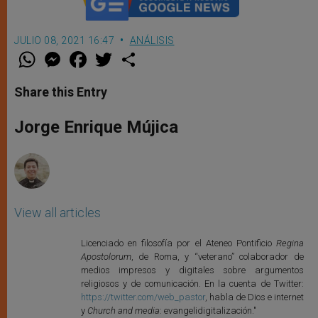
JULIO 08, 2021 16:47
ANÁLISIS
W
M
F
T
S
h
e
a
w
h
a
s
c
i
a
t
s
e
t
r
Share this Entry
s
e
b
t
e
A
n
o
e
p
g
o
r
Jorge Enrique Mújica
p
e
k
r
View all articles
Licenciado en filosofía por el Ateneo Pontificio
Regina
Apostolorum
, de Roma, y “veterano” colaborador de
medios impresos y digitales sobre argumentos
religiosos y de comunicación. En la cuenta de Twitter:
https://twitter.com/web_pastor
, habla de Dios e internet
y
Church and media
: evangelidigitalización."