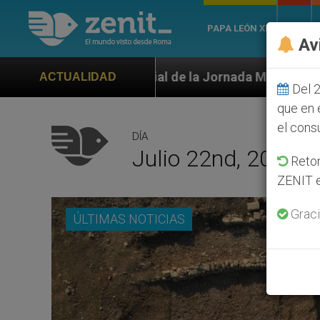
PAPA LEÓN XIV
ROMA
Av
ial de la Jornada Mundial de la Juventud Seúl 2027
ACTUALIDAD
Del 2
que en 
el cons
DÍA
Julio 22nd, 2021
Retom
ZENIT e
Graci
ÚLTIMAS NOTICIAS