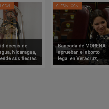
A LOCAL
IGLESIA LOCAL
idiócesis de
Bancada de MORENA
gua, Nicaragua,
aprueban el aborto
ende sus fiestas
legal en Veracruz,
onales ante
México. ¿Realmente
d 19
se quiere la “vida” y
el “bien” de los
ciudadanos?,
preguntan obispos