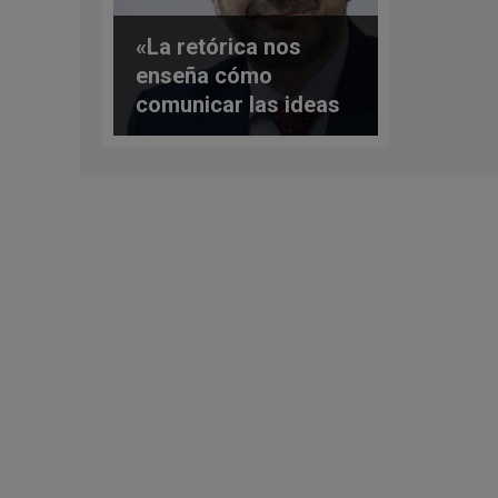
«La retórica nos
enseña cómo
comunicar las ideas
y a tenerlas claras y
distintas», afirma
Serrano Oceja