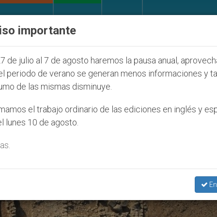
IGLESIA Y MUNDO
DOCUMENTOS
DONATIVOS
iso importante
ONU se pronuncia ante caso de obispo católico d
7 de julio al 7 de agosto haremos la pausa anual, aprovec
el periodo de verano se generan menos informaciones y t
umo de las mismas disminuye.
amos el trabajo ordinario de las ediciones en inglés y es
l lunes 10 de agosto.
as.
En