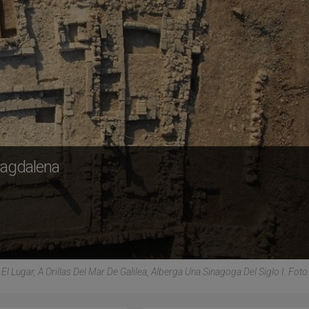
Magdalena
El Lugar, A Orillas Del Mar De Galilea, Alberga Una Sinagoga Del Siglo I. Foto