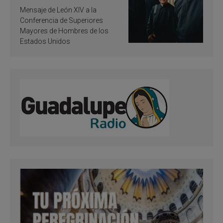
de inspiración y
Mensaje de León XIV a la
santificación
Conferencia de Superiores
Mayores de Hombres de los
Estados Unidos