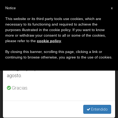
ES
Notice
×
x
Aviso importante
This website or its third party tools use cookies, which are
necessary to its functioning and required to achieve the
Del 27 de julio al 7 de agosto haremos la pausa
DÍA
purposes illustrated in the cookie policy. If you want to know
anual, aprovechando que en el periodo de verano
Julio 4th, 2021
more or withdraw your consent to all or some of the cookies,
please refer to the
cookie policy
.
se generan menos informaciones y también el
consumo de las mismas disminuye.
By closing this banner, scrolling this page, clicking a link or
continuing to browse otherwise, you agree to the use of cookies.
ÚLTIMAS NOTICIAS
Retomamos el trabajo ordinario de las ediciones
en inglés y español de ZENIT el lunes 10 de
agosto.
Chile: todas las parroquias en oración ante el inicio de los
trabajos para la redacción de la nueva Constitución
Gracias.
JUL 04, 2021 18:12
REDACCIÓN ZENIT
Entendido