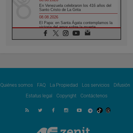
En Venezuela celebraron los 416 años del
Santo Cristo de La Grita
08.08.2026
El Papa: en Santa Ágata contemplamos la
victoria del amor sobre la muerte
08.08.2026
León XIV visitará el Santuario de la Madre
del Buen Consejo de Genazzano
07.08.2026
Filipinas: el Vicariato Apostólico de Calapán
se convierte en diócesis
07.08.2026
Honduras: Los desplazados invisibles de una
crisis olvidada
Quiénes somos
FAQ
La Propiedad
Los servicios
Difusión
07.08.2026
Bokalic: "En Argentina el Papa León señalará
Estatus legal
Copyright
Contáctenos
el compromiso del cristiano"
07.08.2026
La matanza de niños en Gaza no cesa: 300
muertos en 300 días
07.08.2026
Tagle: La guerra desfigura el mundo, solo la
revelación de Dios lo transfigura