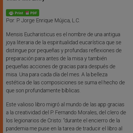
s
e
b
t
e
A
n
o
e
p
g
o
r
p
e
k
r
Por: P. Jorge Enrique Mújica, L.C.
Mensis Eucharisticus es el nombre de una antigua
joya literaria de la espiritualidad eucarística que se
distingue por pequeñas y profundas reflexiones de
preparación para antes de la misa y también
pequeñas acciones de gracias para después de
misa. Una para cada día del mes. A la belleza
estética de las composiciones se suma el hecho de
que son profundamente bíblicas.
Este valioso libro migró al mundo de las app gracias
a la creatividad del P. Fernando Morales, del clero de
los legionarios de Cristo: “durante el encierro de la
pandemia me puse en la tarea de traducir el libro al