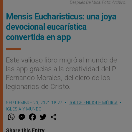
Después De Misa. Foto: Archivo.
Mensis Eucharisticus: una joya
devocional eucarística
convertida en app
Este valioso libro migró al mundo de
las app gracias a la creatividad del P.
Fernando Morales, del clero de los
legionarios de Cristo.
SEPTIEMBRE 20, 2021 18:27
JORGE ENRIQUE MÚJICA
IGLESIA Y MUNDO
W
M
F
T
S
h
e
a
w
h
a
s
c
i
a
t
s
e
t
r
Share this Entry