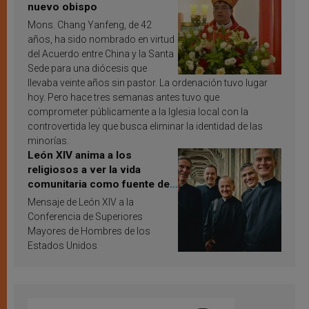
nuevo obispo
Mons. Chang Yanfeng, de 42
años, ha sido nombrado en virtud
del Acuerdo entre China y la Santa
Sede para una diócesis que
llevaba veinte años sin pastor. La ordenación tuvo lugar
hoy. Pero hace tres semanas antes tuvo que
comprometer públicamente a la Iglesia local con la
controvertida ley que busca eliminar la identidad de las
minorías.
León XIV anima a los
religiosos a ver la vida
comunitaria como fuente de
inspiración y santificación
Mensaje de León XIV a la
Conferencia de Superiores
Mayores de Hombres de los
Estados Unidos