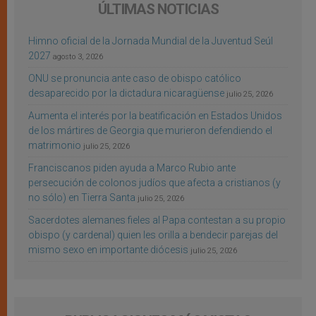
ÚLTIMAS NOTICIAS
Himno oficial de la Jornada Mundial de la Juventud Seúl
2027
agosto 3, 2026
ONU se pronuncia ante caso de obispo católico
desaparecido por la dictadura nicaragüense
julio 25, 2026
Aumenta el interés por la beatificación en Estados Unidos
de los mártires de Georgia que murieron defendiendo el
matrimonio
julio 25, 2026
Franciscanos piden ayuda a Marco Rubio ante
persecución de colonos judíos que afecta a cristianos (y
no sólo) en Tierra Santa
julio 25, 2026
Sacerdotes alemanes fieles al Papa contestan a su propio
obispo (y cardenal) quien les orilla a bendecir parejas del
mismo sexo en importante diócesis
julio 25, 2026