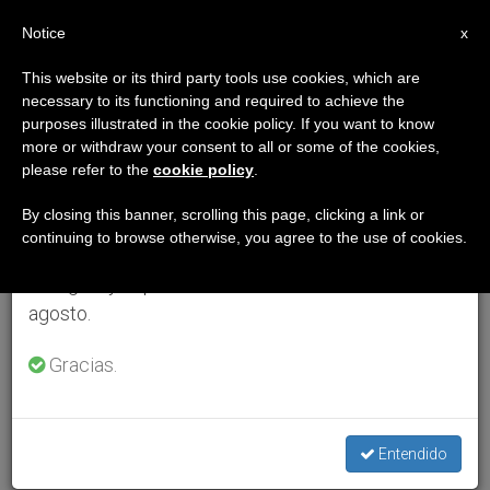
ES
Notice
×
x
Aviso importante
This website or its third party tools use cookies, which are
necessary to its functioning and required to achieve the
Del 27 de julio al 7 de agosto haremos la pausa
purposes illustrated in the cookie policy. If you want to know
anual, aprovechando que en el periodo de verano
more or withdraw your consent to all or some of the cookies,
please refer to the
cookie policy
.
se generan menos informaciones y también el
consumo de las mismas disminuye.
By closing this banner, scrolling this page, clicking a link or
continuing to browse otherwise, you agree to the use of cookies.
Retomamos el trabajo ordinario de las ediciones
en inglés y español de ZENIT el lunes 10 de
agosto.
Gracias.
Entendido