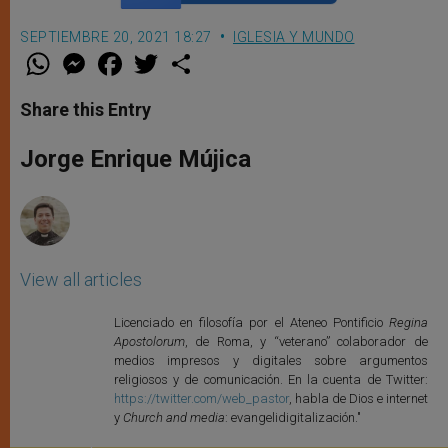
SEPTIEMBRE 20, 2021 18:27
IGLESIA Y MUNDO
W
M
F
T
S
h
e
a
w
h
a
s
c
i
a
t
s
e
t
r
Share this Entry
s
e
b
t
e
A
n
o
e
p
g
o
r
Jorge Enrique Mújica
p
e
k
r
View all articles
Licenciado en filosofía por el Ateneo Pontificio
Regina
Apostolorum
, de Roma, y “veterano” colaborador de
medios impresos y digitales sobre argumentos
religiosos y de comunicación. En la cuenta de Twitter:
https://twitter.com/web_pastor
, habla de Dios e internet
y
Church and media
: evangelidigitalización."