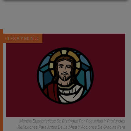
IGLESIA Y MUNDO
Mensis Eucharisticus Se Distingue Por Pequeñas Y Profundas
Reflexiones Para Antes De La Misa Y Acciones De Gracias Para