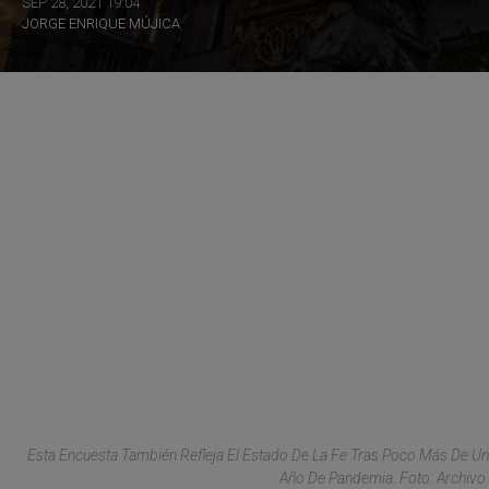
SEP 28, 2021 19:04
JORGE ENRIQUE MÚJICA
Esta Encuesta También Refleja El Estado De La Fe Tras Poco Más De Un
Año De Pandemia. Foto: Archivo.