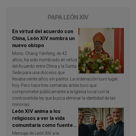
PAPA LEÓN XIV
En virtud del acuerdo con
China, León XIV nombra un
nuevo obispo
Mons. Chang Yanfeng, de 42
años, ha sido nombrado en virtud
del Acuerdo entre China y la Santa
Sede para una diócesis que
llevaba veinte años sin pastor. La ordenación tuvo lugar
hoy. Pero hace tres semanas antes tuvo que
comprometer públicamente a la Iglesia local con la
controvertida ley que busca eliminar la identidad de las
minorías.
León XIV anima a los
religiosos a ver la vida
comunitaria como fuente
de inspiración y
Mensaje de León XIV a la