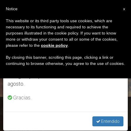
ES
Notice
×
x
Aviso importante
This website or its third party tools use cookies, which are
necessary to its functioning and required to achieve the
Del 27 de julio al 7 de agosto haremos la pausa
DÍA
purposes illustrated in the cookie policy. If you want to know
anual, aprovechando que en el periodo de verano
Septiembre 28th, 2021
more or withdraw your consent to all or some of the cookies,
please refer to the
cookie policy
.
se generan menos informaciones y también el
consumo de las mismas disminuye.
By closing this banner, scrolling this page, clicking a link or
continuing to browse otherwise, you agree to the use of cookies.
ÚLTIMAS NOTICIAS
Retomamos el trabajo ordinario de las ediciones
en inglés y español de ZENIT el lunes 10 de
agosto.
Gracias.
Poco más de la mitad de la población francesas ya no cree
en Dios, según encuesta de 2021
Entendido