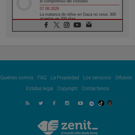
el compromiso del cristiano"
07.08.2026
La matanza de niños en Gaza no cesa: 300
muertos en 300 días
07.08.2026
Tagle: La guerra desfigura el mundo, solo la
revelación de Dios lo transfigura
07.08.2026
Presentada la Trienal de Arte de las
Universidades Católicas: «Exercises in
Empathy»
07.08.2026
Fortunatus Nwachukwu: la comunicación
como misión al servicio del Evangelio
Quiénes somos
FAQ
La Propiedad
Los servicios
Difusión
07.08.2026
Estatus legal
Copyright
Contáctenos
SIGNIS 2026, dar voz a las religiosas en el
espacio público
07.08.2026
Lanzan un proyecto de empoderamiento
digital para mujeres líderes en África
07.08.2026
Programa oficial del Viaje Apostólico del
Papa León XIV a Francia