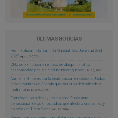
ÚLTIMAS NOTICIAS
Himno oficial de la Jornada Mundial de la Juventud Seúl
2027
agosto 3, 2026
ONU se pronuncia ante caso de obispo católico
desaparecido por la dictadura nicaragüense
julio 25, 2026
Aumenta el interés por la beatificación en Estados Unidos
de los mártires de Georgia que murieron defendiendo el
matrimonio
julio 25, 2026
Franciscanos piden ayuda a Marco Rubio ante
persecución de colonos judíos que afecta a cristianos (y
no sólo) en Tierra Santa
julio 25, 2026
Sacerdotes alemanes fieles al Papa contestan a su propio