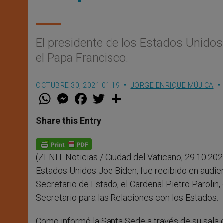
El presidente de los Estados Unidos 
el Papa Francisco.
OCTUBRE 30, 2021 01:19
JORGE ENRIQUE MÚJICA
W
M
F
T
S
h
e
a
w
h
a
s
c
i
a
t
s
e
t
r
Share this Entry
s
e
b
t
e
A
n
o
e
p
g
o
r
p
e
k
(ZENIT Noticias / Ciudad del Vaticano, 29.10.202
r
Estados Unidos Joe Biden, fue recibido en audie
Secretario de Estado, el Cardenal Pietro Paroli
Secretario para las Relaciones con los Estados.
Como informó la Santa Sede a través de su sala d