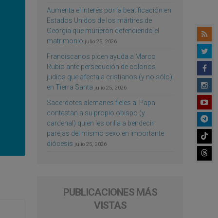
Aumenta el interés por la beatificación en
Estados Unidos de los mártires de
Georgia que murieron defendiendo el
matrimonio
julio 25, 2026
Franciscanos piden ayuda a Marco
Rubio ante persecución de colonos
judíos que afecta a cristianos (y no sólo)
en Tierra Santa
julio 25, 2026
Sacerdotes alemanes fieles al Papa
contestan a su propio obispo (y
cardenal) quien les orilla a bendecir
parejas del mismo sexo en importante
diócesis
julio 25, 2026
PUBLICACIONES MÁS
VISTAS