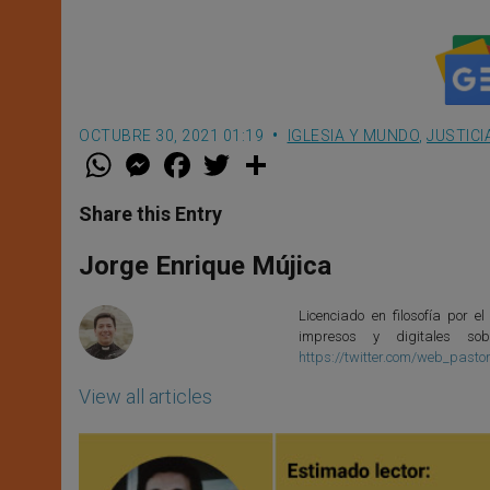
OCTUBRE 30, 2021 01:19
IGLESIA Y MUNDO
,
JUSTICI
W
M
F
T
S
h
e
a
w
h
a
s
c
i
a
t
s
e
t
r
Share this Entry
s
e
b
t
e
A
n
o
e
p
g
o
r
Jorge Enrique Mújica
p
e
k
r
Licenciado en filosofía por el
impresos y digitales so
https://twitter.com/web_pasto
View all articles