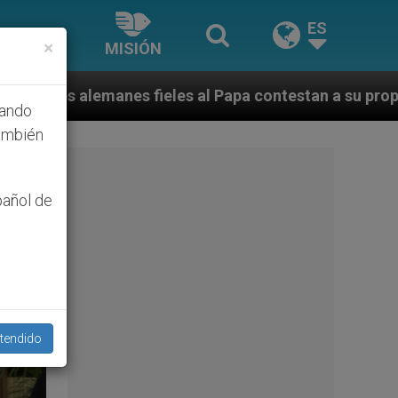
ES
×
MISIÓN
l Papa contestan a su propio obispo (y cardenal) quien
hando
ambién
pañol de
tendido