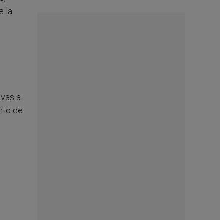
e la
ivas a
nto de