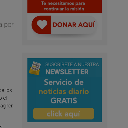
a por
de los
o el
agher,
s,