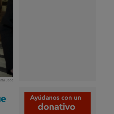
anta Sede
ue