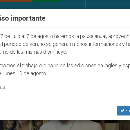
IGLESIA Y MUNDO
DOCUMENTOS
DONATIVOS
iso importante
) en Tierra Santa
Sacerdotes alemanes fieles a
7 de julio al 7 de agosto haremos la pausa anual, aprovec
el periodo de verano se generan menos informaciones y t
umo de las mismas disminuye.
amos el trabajo ordinario de las ediciones en inglés y es
l lunes 10 de agosto.
as.
En