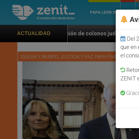
PAPA LEÓN XIV
ROMA
Av
 de colonos judíos que afecta a cristianos (y no sólo
ACTUALIDAD
Del 2
que en 
el cons
,
,
IGLESIA Y MUNDO
JUSTICIA Y PAZ
PAPA FRANCISCO
Retom
ZENIT e
Graci