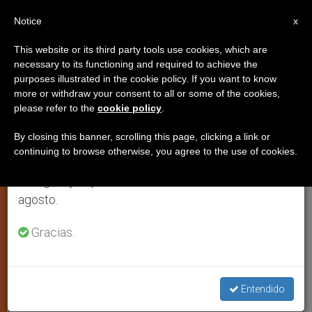
ES
Notice
×
x
Aviso importante
This website or its third party tools use cookies, which are
necessary to its functioning and required to achieve the
Del 27 de julio al 7 de agosto haremos la pausa
CRISTIANOS PERSEGUIDOS
purposes illustrated in the cookie policy. If you want to know
anual, aprovechando que en el periodo de verano
more or withdraw your consent to all or some of the cookies,
please refer to the
cookie policy
.
se generan menos informaciones y también el
consumo de las mismas disminuye.
By closing this banner, scrolling this page, clicking a link or
continuing to browse otherwise, you agree to the use of cookies.
Retomamos el trabajo ordinario de las ediciones
en inglés y español de ZENIT el lunes 10 de
agosto.
Gracias.
Entendido
Violencia Contra Cristianos. Fuente: ACN