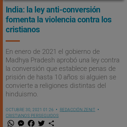
India: la ley anti-conversión
fomenta la violencia contra los
cristianos
En enero de 2021 el gobierno de
Madhya Pradesh aprobó una ley contra
la conversión que establece penas de
prisión de hasta 10 años si alguien se
convierte a religiones distintas del
hinduismo.
OCTUBRE 30, 2021 01:26
REDACCIÓN ZENIT
CRISTIANOS PERSEGUIDOS
W
M
F
T
S
h
e
a
w
h