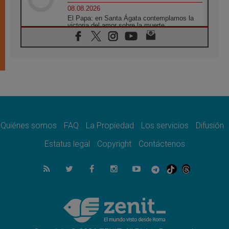
08.08.2026
El Papa: en Santa Ágata contemplamos la
victoria del amor sobre la muerte
08.08.2026
León XIV visitará el Santuario de la Madre
del Buen Consejo de Genazzano
07.08.2026
Filipinas: el Vicariato Apostólico de Calapán
se convierte en diócesis
07.08.2026
Honduras: Los desplazados invisibles de una
crisis olvidada
Quiénes somos
FAQ
La Propiedad
Los servicios
Difusión
07.08.2026
Bokalic: "En Argentina el Papa León señalará
Estatus legal
Copyright
Contáctenos
el compromiso del cristiano"
07.08.2026
La matanza de niños en Gaza no cesa: 300
muertos en 300 días
07.08.2026
Tagle: La guerra desfigura el mundo, solo la
revelación de Dios lo transfigura