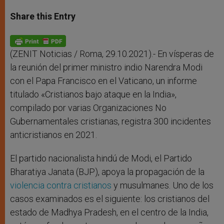
a
s
c
i
a
t
s
e
t
r
Share this Entry
s
e
b
t
e
A
n
o
e
p
g
o
r
p
e
k
r
(ZENIT Noticias / Roma, 29.10.2021).- En vísperas de
la reunión del primer ministro indio Narendra Modi
con el Papa Francisco en el Vaticano, un informe
titulado «Cristianos bajo ataque en la India»,
compilado por varias Organizaciones No
Gubernamentales cristianas, registra 300 incidentes
anticristianos en 2021.
El partido nacionalista hindú de Modi, el Partido
Bharatiya Janata (BJP), apoya la propagación de la
violencia contra cristianos
y musulmanes. Uno de los
casos examinados es el siguiente: los cristianos del
estado de Madhya Pradesh, en el centro de la India,