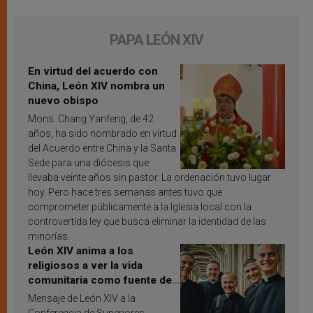
PAPA LEÓN XIV
En virtud del acuerdo con
China, León XIV nombra un
nuevo obispo
Mons. Chang Yanfeng, de 42
años, ha sido nombrado en virtud
del Acuerdo entre China y la Santa
Sede para una diócesis que
llevaba veinte años sin pastor. La ordenación tuvo lugar
hoy. Pero hace tres semanas antes tuvo que
comprometer públicamente a la Iglesia local con la
controvertida ley que busca eliminar la identidad de las
minorías.
León XIV anima a los
religiosos a ver la vida
comunitaria como fuente de
inspiración y santificación
Mensaje de León XIV a la
Conferencia de Superiores