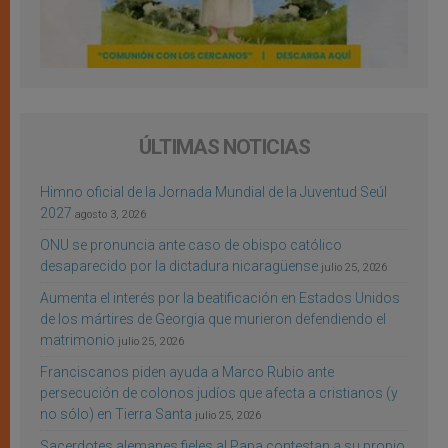
ÚLTIMAS NOTICIAS
Himno oficial de la Jornada Mundial de la Juventud Seúl
2027
agosto 3, 2026
ONU se pronuncia ante caso de obispo católico
desaparecido por la dictadura nicaragüense
julio 25, 2026
Aumenta el interés por la beatificación en Estados Unidos
de los mártires de Georgia que murieron defendiendo el
matrimonio
julio 25, 2026
Franciscanos piden ayuda a Marco Rubio ante
persecución de colonos judíos que afecta a cristianos (y
no sólo) en Tierra Santa
julio 25, 2026
Sacerdotes alemanes fieles al Papa contestan a su propio