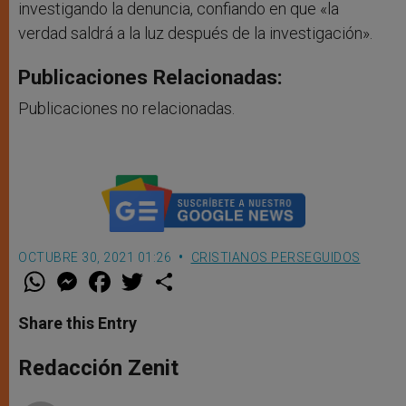
investigando la denuncia, confiando en que «la
verdad saldrá a la luz después de la investigación».
Publicaciones Relacionadas:
Publicaciones no relacionadas.
OCTUBRE 30, 2021 01:26
CRISTIANOS PERSEGUIDOS
W
M
F
T
S
h
e
a
w
h
a
s
c
i
a
t
s
e
t
r
Share this Entry
s
e
b
t
e
A
n
o
e
p
g
o
r
Redacción Zenit
p
e
k
r