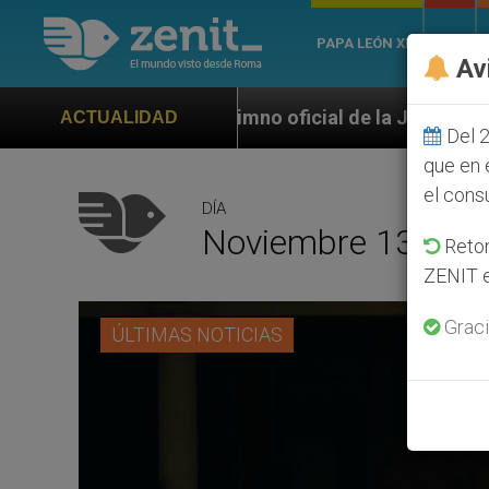
PAPA LEÓN XIV
ROMA
Av
Himno oficial de la Jornada Mundial de la Juventu
ACTUALIDAD
Del 2
que en 
el cons
DÍA
Noviembre 13th, 2
Retom
ZENIT e
Graci
ÚLTIMAS NOTICIAS