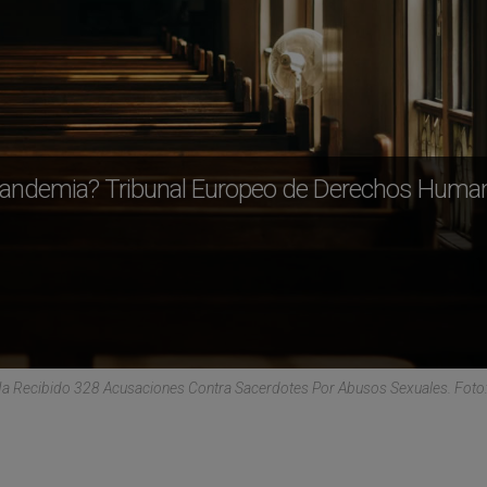
te pandemia? Tribunal Europeo de Derechos Hum
Ha Recibido 328 Acusaciones Contra Sacerdotes Por Abusos Sexuales. Foto: