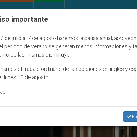
IGLESIA Y MUNDO
DOCUMENTOS
DONATIVOS
iso importante
d Seúl 2027
ONU se pronuncia ante caso de obi
7 de julio al 7 de agosto haremos la pausa anual, aprovec
el periodo de verano se generan menos informaciones y t
umo de las mismas disminuye.
021
amos el trabajo ordinario de las ediciones en inglés y es
l lunes 10 de agosto.
as.
En