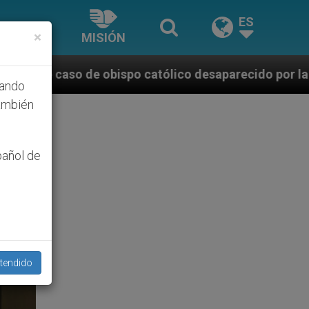
ES
×
MISIÓN
spo católico desaparecido por la dictadura nicaragüe
hando
ambién
pañol de
tendido