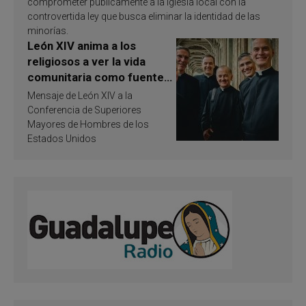
comprometer públicamente a la Iglesia local con la
controvertida ley que busca eliminar la identidad de las
minorías.
León XIV anima a los
religiosos a ver la vida
comunitaria como fuente
de inspiración y
Mensaje de León XIV a la
santificación
Conferencia de Superiores
Mayores de Hombres de los
Estados Unidos