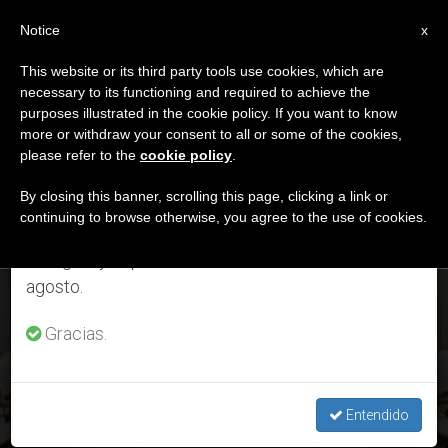
ES
Notice
×
x
Aviso importante
This website or its third party tools use cookies, which are
necessary to its functioning and required to achieve the
Del 27 de julio al 7 de agosto haremos la pausa
MES
purposes illustrated in the cookie policy. If you want to know
anual, aprovechando que en el periodo de verano
Diciembre, 2021
more or withdraw your consent to all or some of the cookies,
please refer to the
cookie policy
.
se generan menos informaciones y también el
consumo de las mismas disminuye.
By closing this banner, scrolling this page, clicking a link or
continuing to browse otherwise, you agree to the use of cookies.
ÚLTIMAS NOTICIAS
Retomamos el trabajo ordinario de las ediciones
en inglés y español de ZENIT el lunes 10 de
agosto.
El periódico no leído del Vaticano y los obispos
estadounidenses
Gracias.
DEC 19, 2021 06:32
REDACCIÓN ZENIT
Entendido