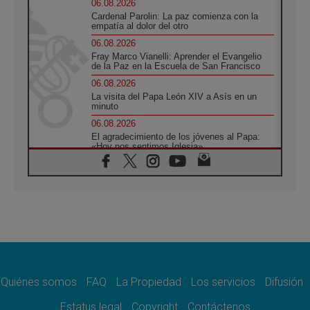
06.08.2026
Cardenal Parolin: La paz comienza con la
empatía al dolor del otro
06.08.2026
Fray Marco Vianelli: Aprender el Evangelio
de la Paz en la Escuela de San Francisco
06.08.2026
La visita del Papa León XIV a Asís en un
minuto
06.08.2026
El agradecimiento de los jóvenes al Papa:
«Hoy nos sentimos Iglesia»
06.08.2026
Líbano: Reanudan los coloquios en Roma en
medio de tensiones y ataques en el sur del
país
06.08.2026
Hiroshima y Nagasaki, 81 años después.
Comienzan "Diez Días Oración por la Paz"
06.08.2026
Pizzaballa en Asís: los cristianos quieren
paz
Quiénes somos
FAQ
La Propiedad
Los servicios
Difusión
06.08.2026
Estatus legal
Copyright
Contáctenos
Sturla: La visita de León XIV será una buena