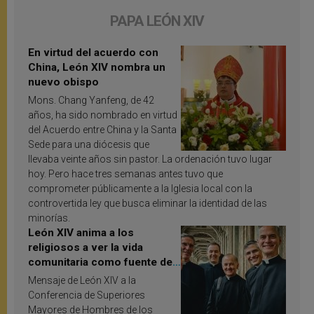
PAPA LEÓN XIV
En virtud del acuerdo con
China, León XIV nombra un
nuevo obispo
Mons. Chang Yanfeng, de 42
años, ha sido nombrado en virtud
del Acuerdo entre China y la Santa
Sede para una diócesis que
llevaba veinte años sin pastor. La ordenación tuvo lugar
hoy. Pero hace tres semanas antes tuvo que
comprometer públicamente a la Iglesia local con la
controvertida ley que busca eliminar la identidad de las
minorías.
León XIV anima a los
religiosos a ver la vida
comunitaria como fuente de
inspiración y santificación
Mensaje de León XIV a la
Conferencia de Superiores
Mayores de Hombres de los