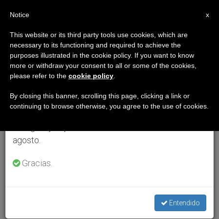
ES
Notice
×
x
Aviso importante
This website or its third party tools use cookies, which are
necessary to its functioning and required to achieve the
Del 27 de julio al 7 de agosto haremos la pausa
purposes illustrated in the cookie policy. If you want to know
anual, aprovechando que en el periodo de verano
more or withdraw your consent to all or some of the cookies,
please refer to the
cookie policy
.
se generan menos informaciones y también el
consumo de las mismas disminuye.
By closing this banner, scrolling this page, clicking a link or
continuing to browse otherwise, you agree to the use of cookies.
Retomamos el trabajo ordinario de las ediciones
en inglés y español de ZENIT el lunes 10 de
agosto.
Gracias.
Entendido