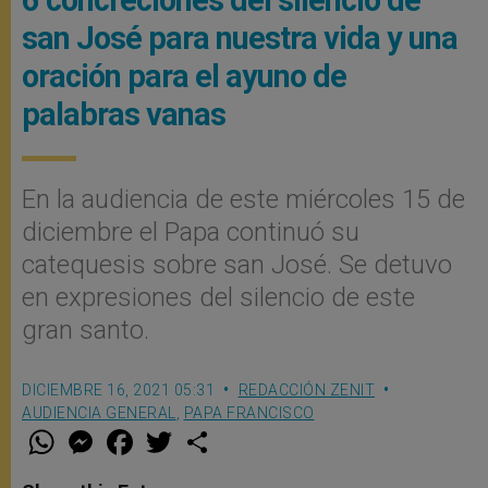
san José para nuestra vida y una
oración para el ayuno de
palabras vanas
En la audiencia de este miércoles 15 de
diciembre el Papa continuó su
catequesis sobre san José. Se detuvo
en expresiones del silencio de este
gran santo.
DICIEMBRE 16, 2021 05:31
REDACCIÓN ZENIT
AUDIENCIA GENERAL
,
PAPA FRANCISCO
W
M
F
T
S
h
e
a
w
h
a
s
c
i
a
t
s
e
t
r