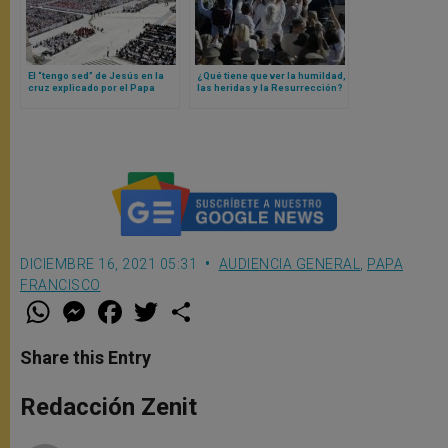
El “tengo sed” de Jesús en la
¿Qué tiene que ver la humildad,
cruz explicado por el Papa
las heridas y la Resurrección?
León XIV
Así lo explica el Papa León XIV
DICIEMBRE 16, 2021 05:31
AUDIENCIA GENERAL
,
PAPA
FRANCISCO
W
M
F
T
S
h
e
a
w
h
a
s
c
i
a
t
s
e
t
r
Share this Entry
s
e
b
t
e
A
n
o
e
p
g
o
r
Redacción Zenit
p
e
k
r