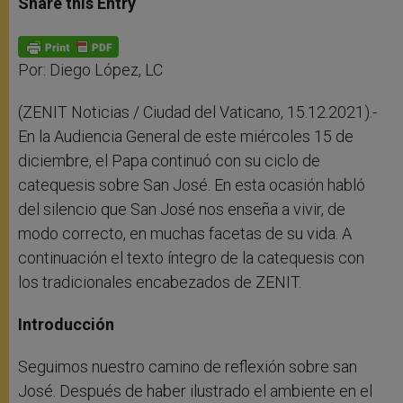
Share this Entry
s
e
b
t
e
A
n
o
e
p
g
o
r
p
e
k
r
Por: Diego López, LC
(ZENIT Noticias / Ciudad del Vaticano, 15.12.2021).-
En la Audiencia General de este miércoles 15 de
diciembre, el Papa continuó con su ciclo de
catequesis sobre San José. En esta ocasión habló
del silencio que San José nos enseña a vivir, de
modo correcto, en muchas facetas de su vida. A
continuación el texto íntegro de la catequesis con
los tradicionales encabezados de ZENIT.
Introducción
Seguimos nuestro camino de reflexión sobre san
José. Después de haber ilustrado el ambiente en el