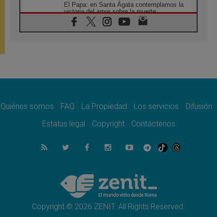
El Papa: en Santa Ágata contemplamos la
victoria del amor sobre la muerte
08.08.2026
León XIV visitará el Santuario de la Madre
del Buen Consejo de Genazzano
07.08.2026
Filipinas: el Vicariato Apostólico de Calapán
se convierte en diócesis
07.08.2026
Honduras: Los desplazados invisibles de una
crisis olvidada
Quiénes somos
FAQ
La Propiedad
Los servicios
Difusión
07.08.2026
Bokalic: "En Argentina el Papa León señalará
Estatus legal
Copyright
Contáctenos
el compromiso del cristiano"
07.08.2026
La matanza de niños en Gaza no cesa: 300
muertos en 300 días
07.08.2026
Tagle: La guerra desfigura el mundo, solo la
revelación de Dios lo transfigura
Copyright © 2026 ZENIT. All Rights Reserved.