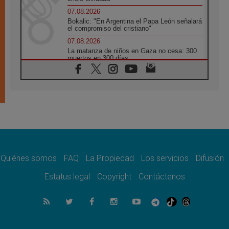
07.08.2026
Bokalic: "En Argentina el Papa León señalará
el compromiso del cristiano"
07.08.2026
La matanza de niños en Gaza no cesa: 300
muertos en 300 días
07.08.2026
Tagle: La guerra desfigura el mundo, solo la
revelación de Dios lo transfigura
07.08.2026
Presentada la Trienal de Arte de las
Universidades Católicas: «Exercises in
Empathy»
07.08.2026
Fortunatus Nwachukwu: la comunicación
como misión al servicio del Evangelio
Quiénes somos
FAQ
La Propiedad
Los servicios
Difusión
07.08.2026
Estatus legal
Copyright
Contáctenos
SIGNIS 2026, dar voz a las religiosas en el
espacio público
07.08.2026
Lanzan un proyecto de empoderamiento
digital para mujeres líderes en África
07.08.2026