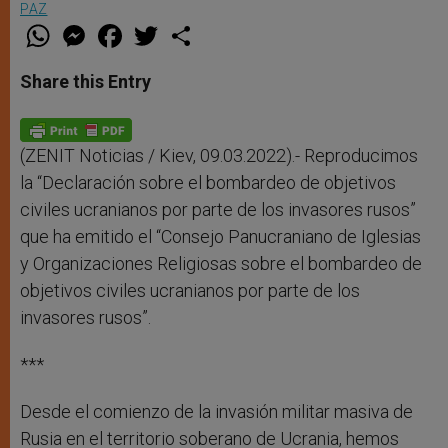
PAZ
W
M
F
T
S
h
e
a
w
h
a
s
c
i
a
t
s
e
t
r
Share this Entry
s
e
b
t
e
A
n
o
e
p
g
o
r
p
e
k
r
(ZENIT Noticias / Kiev, 09.03.2022).- Reproducimos
la “Declaración sobre el bombardeo de objetivos
civiles ucranianos por parte de los invasores rusos”
que ha emitido el “Consejo Panucraniano de Iglesias
y Organizaciones Religiosas sobre el bombardeo de
objetivos civiles ucranianos por parte de los
invasores rusos”.
***
Desde el comienzo de la invasión militar masiva de
Rusia en el territorio soberano de Ucrania, hemos