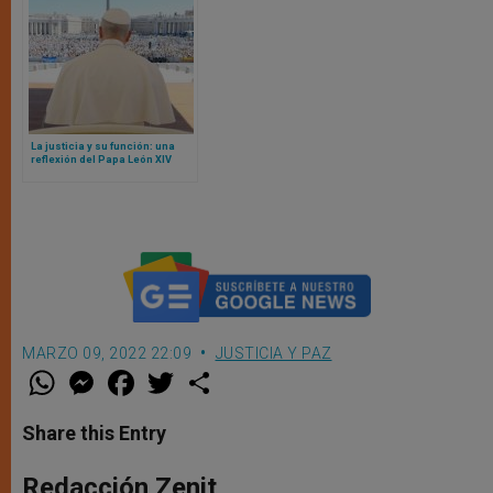
La justicia y su función: una
reflexión del Papa León XIV
ante jueces de todo el mundo
en ocasión del Jubileo
MARZO 09, 2022 22:09
JUSTICIA Y PAZ
W
M
F
T
S
h
e
a
w
h
a
s
c
i
a
t
s
e
t
r
Share this Entry
s
e
b
t
e
A
n
o
e
p
g
o
r
Redacción Zenit