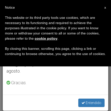
ES
Notice
×
x
Aviso importante
This website or its third party tools use cookies, which are
necessary to its functioning and required to achieve the
Del 27 de julio al 7 de agosto haremos la pausa
purposes illustrated in the cookie policy. If you want to know
anual, aprovechando que en el periodo de verano
more or withdraw your consent to all or some of the cookies,
please refer to the
cookie policy
.
se generan menos informaciones y también el
consumo de las mismas disminuye.
By closing this banner, scrolling this page, clicking a link or
continuing to browse otherwise, you agree to the use of cookies.
Retomamos el trabajo ordinario de las ediciones
en inglés y español de ZENIT el lunes 10 de
agosto.
Gracias.
Entendido