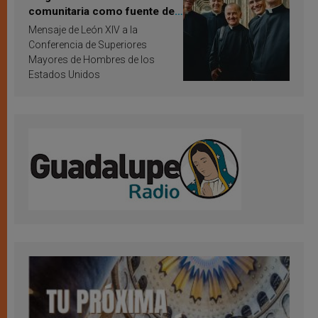
comunitaria como fuente de
inspiración y santificación
Mensaje de León XIV a la
Conferencia de Superiores
Mayores de Hombres de los
Estados Unidos