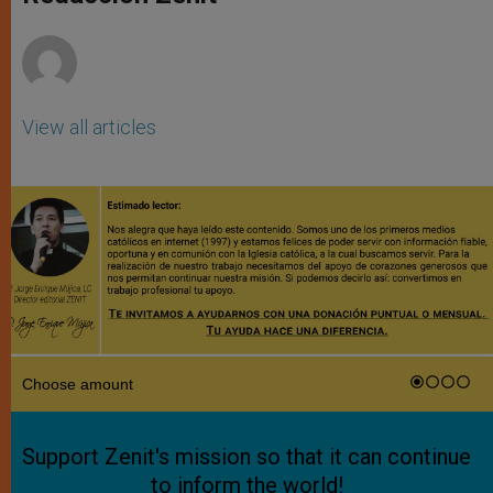
p
e
k
r
View all articles