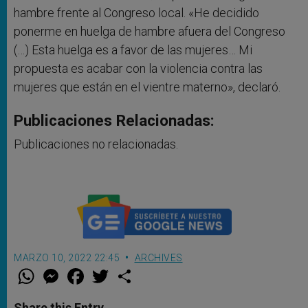
hambre frente al Congreso local.
«He decidido
ponerme en huelga de hambre afuera del Congreso
(…) Esta huelga es a favor de las mujeres… Mi
propuesta es acabar con la violencia contra las
mujeres que están en el vientre materno», declaró.
Publicaciones Relacionadas:
Publicaciones no relacionadas.
MARZO 10, 2022 22:45
ARCHIVES
W
M
F
T
S
h
e
a
w
h
a
s
c
i
a
t
s
e
t
r
Share this Entry