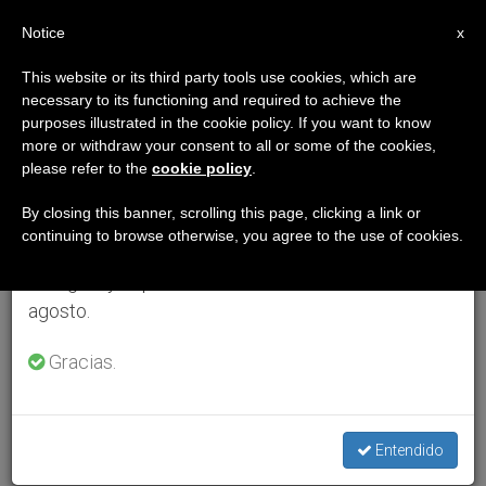
ES
Notice
×
x
Aviso importante
This website or its third party tools use cookies, which are
necessary to its functioning and required to achieve the
Del 27 de julio al 7 de agosto haremos la pausa
purposes illustrated in the cookie policy. If you want to know
anual, aprovechando que en el periodo de verano
more or withdraw your consent to all or some of the cookies,
please refer to the
cookie policy
.
se generan menos informaciones y también el
consumo de las mismas disminuye.
By closing this banner, scrolling this page, clicking a link or
continuing to browse otherwise, you agree to the use of cookies.
Retomamos el trabajo ordinario de las ediciones
en inglés y español de ZENIT el lunes 10 de
agosto.
Gracias.
Entendido