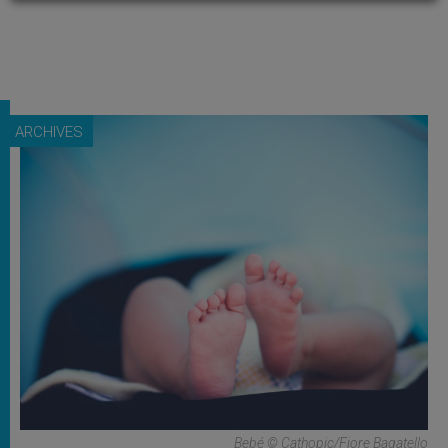
ARCHIVES
Bebé © Cathopic/Fiore Bagatello