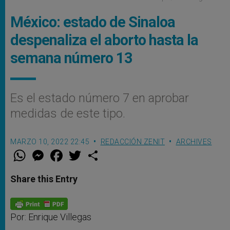
México: estado de Sinaloa
despenaliza el aborto hasta la
semana número 13
Es el estado número 7 en aprobar
medidas de este tipo.
MARZO 10, 2022 22:45
REDACCIÓN ZENIT
ARCHIVES
W
M
F
T
S
h
e
a
w
h
a
s
c
i
a
t
s
e
t
r
Share this Entry
s
e
b
t
e
A
n
o
e
p
g
o
r
p
e
k
r
Por: Enrique Villegas