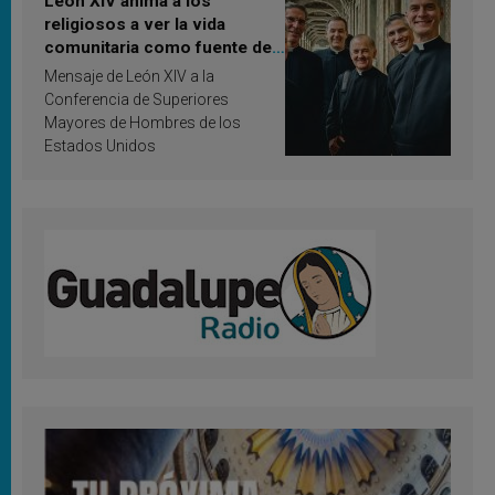
León XIV anima a los
religiosos a ver la vida
comunitaria como fuente de
inspiración y santificación
Mensaje de León XIV a la
Conferencia de Superiores
Mayores de Hombres de los
Estados Unidos