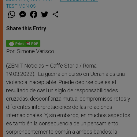
TESTIMONIOS
W
M
F
T
S
h
e
a
w
h
a
s
c
i
a
t
s
e
t
r
Share this Entry
s
e
b
t
e
A
n
o
e
p
g
o
r
p
e
k
r
Por: Simone Varisco
(ZENIT Noticias – Caffe Storia / Roma,
19.03.2022).- La guerra en curso en Ucrania es una
violencia inaceptable. Puede decirse que es el
resultado de casi un siglo de responsabilidades
cruzadas, desconfianza mutua, compromisos rotos y
diferentes interpretaciones de las relaciones
internacionales. Y, sin embargo, en muchos aspectos
es también la consecuencia de un pensamiento
sorprendentemente común a ambos bandos: la