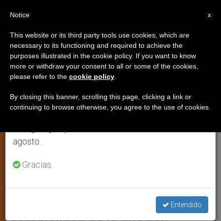
ES
Notice
×
x
Aviso importante
This website or its third party tools use cookies, which are
necessary to its functioning and required to achieve the
Del 27 de julio al 7 de agosto haremos la pausa
TESTIMONIOS
purposes illustrated in the cookie policy. If you want to know
anual, aprovechando que en el periodo de verano
more or withdraw your consent to all or some of the cookies,
please refer to the
cookie policy
.
se generan menos informaciones y también el
consumo de las mismas disminuye.
By closing this banner, scrolling this page, clicking a link or
continuing to browse otherwise, you agree to the use of cookies.
Retomamos el trabajo ordinario de las ediciones
en inglés y español de ZENIT el lunes 10 de
agosto.
Gracias.
Monumento Kiev Guerra Ucrania. Foto: Archivo
En Ucrania la guerra es contra el
hombre. «La inmensa
Entendido