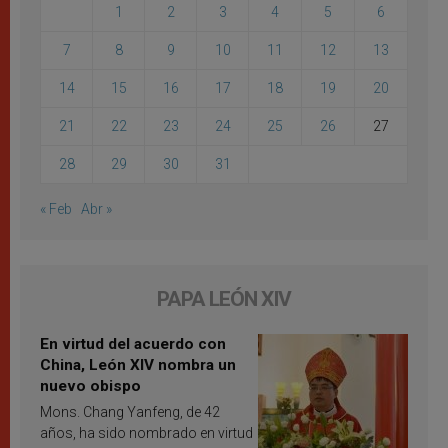
1
2
3
4
5
6
7
8
9
10
11
12
13
14
15
16
17
18
19
20
21
22
23
24
25
26
27
28
29
30
31
« Feb
Abr »
PAPA LEÓN XIV
En virtud del acuerdo con
China, León XIV nombra un
nuevo obispo
Mons. Chang Yanfeng, de 42
años, ha sido nombrado en virtud