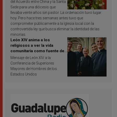
del Acuerdo entre China y la Santa
Sede para una diócesis que
llevaba veinte años sin pastor. La ordenación tuvo lugar
hoy. Pero hace tres semanas antes tuvo que
comprometer públicamente a la Iglesia local con la
controvertida ley que busca eliminar la identidad de las
minorías.
León XIV anima a los
religiosos a ver la vida
comunitaria como fuente de
inspiración y santificación
Mensaje de León XIV a la
Conferencia de Superiores
Mayores de Hombres de los
Estados Unidos