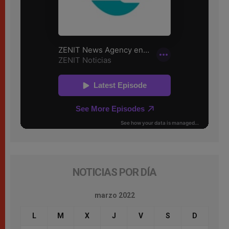
NOTICIAS POR DÍA
marzo 2022
L
M
X
J
V
S
D