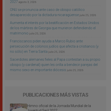
2027
agosto 3, 2026
ONU se pronuncia ante caso de obispo católico
desaparecido por la dictadura nicaragüense
julio 25, 2026
Aumenta el interés por la beatificación en Estados Unidos
de los mártires de Georgia que murieron defendiendo el
matrimonio
julio 25, 2026
Franciscanos piden ayuda a Marco Rubio ante
persecución de colonos judíos que afecta a cristianos (y
no sólo) en Tierra Santa
julio 25, 2026
Sacerdotes alemanes fieles al Papa contestan a su propio
obispo (y cardenal) quien les orilla a bendecir parejas del
mismo sexo en importante diócesis
julio 25, 2026
PUBLICACIONES MÁS VISTAS
Himno oficial de la Jornada Mundial de la
Juventud Seúl 2027