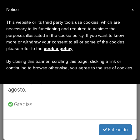
ES
Notice
×
x
Aviso importante
This website or its third party tools use cookies, which are
necessary to its functioning and required to achieve the
Del 27 de julio al 7 de agosto haremos la pausa
purposes illustrated in the cookie policy. If you want to know
anual, aprovechando que en el periodo de verano
more or withdraw your consent to all or some of the cookies,
please refer to the
cookie policy
.
se generan menos informaciones y también el
consumo de las mismas disminuye.
By closing this banner, scrolling this page, clicking a link or
continuing to browse otherwise, you agree to the use of cookies.
Retomamos el trabajo ordinario de las ediciones
en inglés y español de ZENIT el lunes 10 de
agosto.
Gracias.
Entendido