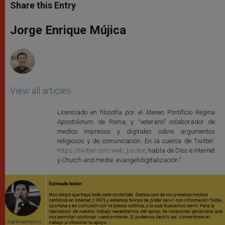
t
s
e
t
r
Share this Entry
s
e
b
t
e
A
n
o
e
p
g
o
r
Jorge Enrique Mújica
p
e
k
r
View all articles
Licenciado en filosofía por el Ateneo Pontificio
Regina
Apostolorum
, de Roma, y “veterano” colaborador de
medios impresos y digitales sobre argumentos
religiosos y de comunicación. En la cuenta de Twitter:
https://twitter.com/web_pastor
, habla de Dios e internet
y
Church and media
: evangelidigitalización."