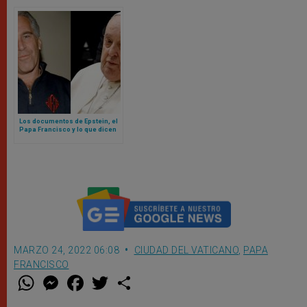
Los documentos de Epstein, el
Papa Francisco y lo que dicen
sobre el Vaticano
MARZO 24, 2022 06:08
CIUDAD DEL VATICANO
,
PAPA
FRANCISCO
W
M
F
T
S
h
e
a
w
h
a
s
c
i
a