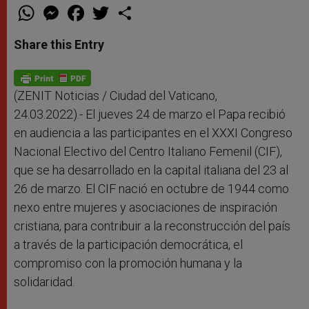
W
M
F
T
S
h
e
a
w
h
a
s
c
i
a
t
s
e
t
r
Share this Entry
s
e
b
t
e
A
n
o
e
p
g
o
r
p
e
k
r
(ZENIT Noticias / Ciudad del Vaticano,
24.03.2022).- El jueves 24 de marzo el Papa recibió
en audiencia a las participantes en el XXXI Congreso
Nacional Electivo del Centro Italiano Femenil (CIF),
que se ha desarrollado en la capital italiana del 23 al
26 de marzo. El CIF nació en octubre de 1944 como
nexo entre mujeres y asociaciones de inspiración
cristiana, para contribuir a la reconstrucción del país
a través de la participación democrática, el
compromiso con la promoción humana y la
solidaridad.