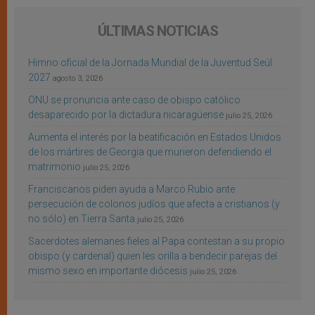
ÚLTIMAS NOTICIAS
Himno oficial de la Jornada Mundial de la Juventud Seúl
2027
agosto 3, 2026
ONU se pronuncia ante caso de obispo católico
desaparecido por la dictadura nicaragüense
julio 25, 2026
Aumenta el interés por la beatificación en Estados Unidos
de los mártires de Georgia que murieron defendiendo el
matrimonio
julio 25, 2026
Franciscanos piden ayuda a Marco Rubio ante
persecución de colonos judíos que afecta a cristianos (y
no sólo) en Tierra Santa
julio 25, 2026
Sacerdotes alemanes fieles al Papa contestan a su propio
obispo (y cardenal) quien les orilla a bendecir parejas del
mismo sexo en importante diócesis
julio 25, 2026