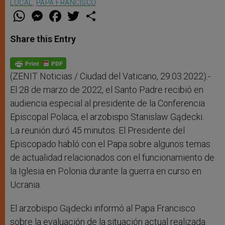
LOCAL
,
PAPA FRANCISCO
W
M
F
T
S
h
e
a
w
h
a
s
c
i
a
t
s
e
t
r
Share this Entry
s
e
b
t
e
A
n
o
e
p
g
o
r
p
e
k
r
(ZENIT Noticias / Ciudad del Vaticano, 29.03.2022).-
El 28 de marzo de 2022, el Santo Padre recibió en
audiencia especial al presidente de la Conferencia
Episcopal Polaca, el arzobispo Stanislaw Gądecki.
La reunión duró 45 minutos. El Presidente del
Episcopado habló con el Papa sobre algunos temas
de actualidad relacionados con el funcionamiento de
la Iglesia en Polonia durante la guerra en curso en
Ucrania.
El arzobispo Gądecki informó al Papa Francisco
sobre la evaluación de la situación actual realizada