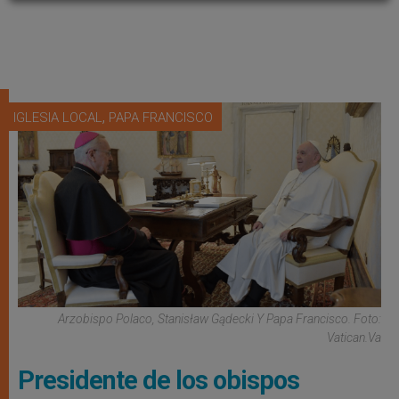
,
IGLESIA LOCAL
PAPA FRANCISCO
Arzobispo Polaco, Stanisław Gądecki Y Papa Francisco. Foto:
Vatican.va
Presidente de los obispos