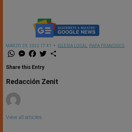
Roma
MARZO 29, 2022 17:41
IGLESIA LOCAL
,
PAPA FRANCISCO
W
M
F
T
S
h
e
a
w
h
a
s
c
i
a
t
s
e
t
r
Share this Entry
s
e
b
t
e
A
n
o
e
p
g
o
r
Redacción Zenit
p
e
k
r
View all articles