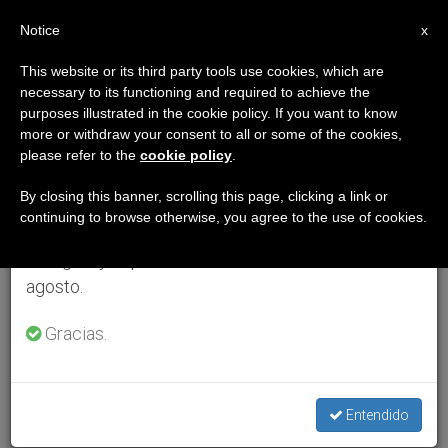
ES
Notice
×
x
Aviso importante
This website or its third party tools use cookies, which are
necessary to its functioning and required to achieve the
Del 27 de julio al 7 de agosto haremos la pausa
purposes illustrated in the cookie policy. If you want to know
anual, aprovechando que en el periodo de verano
more or withdraw your consent to all or some of the cookies,
please refer to the
cookie policy
.
se generan menos informaciones y también el
consumo de las mismas disminuye.
By closing this banner, scrolling this page, clicking a link or
continuing to browse otherwise, you agree to the use of cookies.
Retomamos el trabajo ordinario de las ediciones
en inglés y español de ZENIT el lunes 10 de
agosto.
Gracias.
Entendido