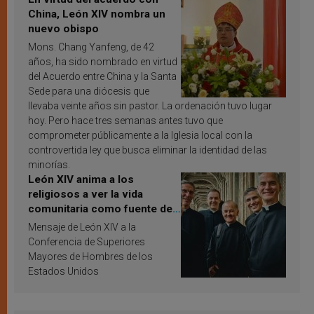
China, León XIV nombra un
nuevo obispo
Mons. Chang Yanfeng, de 42
años, ha sido nombrado en virtud
del Acuerdo entre China y la Santa
Sede para una diócesis que
llevaba veinte años sin pastor. La ordenación tuvo lugar
hoy. Pero hace tres semanas antes tuvo que
comprometer públicamente a la Iglesia local con la
controvertida ley que busca eliminar la identidad de las
minorías.
León XIV anima a los
religiosos a ver la vida
comunitaria como fuente de
inspiración y santificación
Mensaje de León XIV a la
Conferencia de Superiores
Mayores de Hombres de los
Estados Unidos