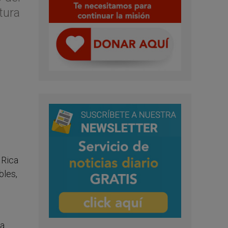
tura
 Rica
bles,
la