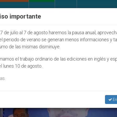
IGLESIA Y MUNDO
DOCUMENTOS
DONATIVOS
iso importante
os que afecta a cristianos (y no sólo) en Tierra Santa
7 de julio al 7 de agosto haremos la pausa anual, aprovec
el periodo de verano se generan menos informaciones y t
umo de las mismas disminuye.
amos el trabajo ordinario de las ediciones en inglés y es
l lunes 10 de agosto.
as.
En