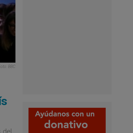
Foto: BBC
ís
 del