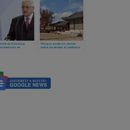
ente de Palestina
Obispos asiáticos alertan
a inversión en
sobre las visitas al santuario
ración del lugar donde
coreano de Naju: incluso con
 Jesucristo
ex comunión