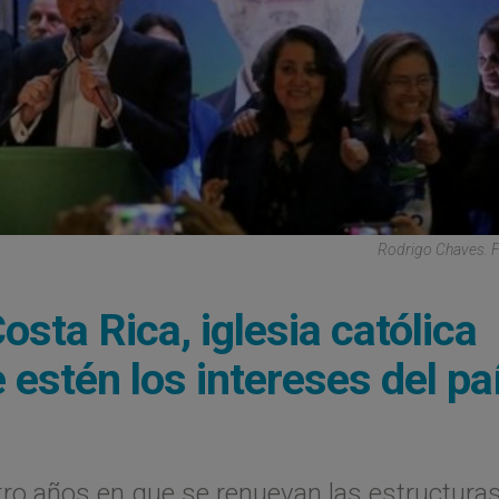
Rodrigo Chaves. 
sta Rica, iglesia católica
 estén los intereses del pa
ro años en que se renuevan las estructuras