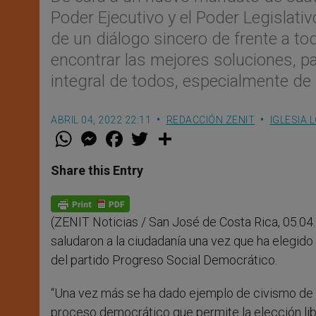
Poder Ejecutivo y el Poder Legislativ
de un diálogo sincero de frente a to
encontrar las mejores soluciones, par
integral de todos, especialmente de
ABRIL 04, 2022 22:11
REDACCIÓN ZENIT
IGLESIA 
W
M
F
T
S
h
e
a
w
h
a
s
c
i
a
t
s
e
t
r
Share this Entry
s
e
b
t
e
A
n
o
e
p
g
o
r
p
e
k
(ZENIT Noticias / San José de Costa Rica, 05.04
r
saludaron a la ciudadanía una vez que ha elegido
del partido Progreso Social Democrático.
“Una vez más se ha dado ejemplo de civismo de
proceso democrático que permite la elección lib