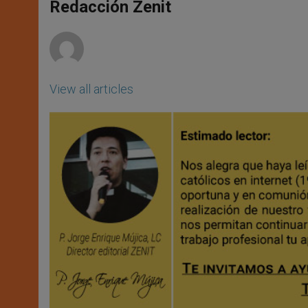
p
g
o
r
Redacción Zenit
p
e
k
r
View all articles