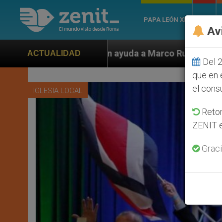
PAPA LEÓN XIV
ROMA
Av
 ayuda a Marco Rubio ante persecución de colonos judí
ACTUALIDAD
Del 2
que en 
el cons
IGLESIA LOCAL
Retom
ZENIT e
Graci