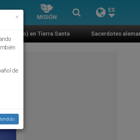
ES
×
MISIÓN
Sacerdotes alemanes fieles al Papa contestan 
hando
ambién
pañol de
tendido