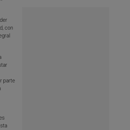
oder
d, con
egral
a
star
r parte
n
tes
osta