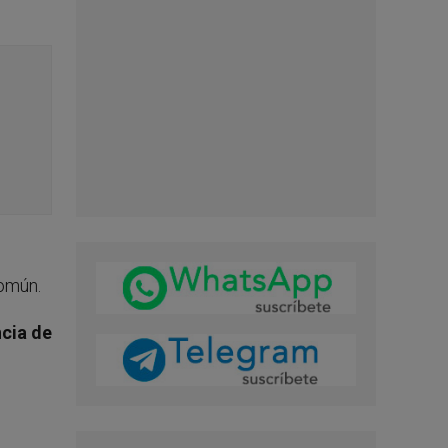
común.
ncia de