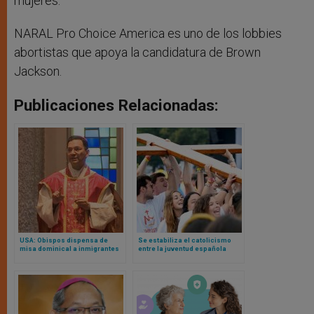
mujeres.
NARAL Pro Choice America es uno de los lobbies
abortistas que apoya la candidatura de Brown
Jackson.
Publicaciones Relacionadas:
USA: Obispos dispensa de
Se estabiliza el catolicismo
misa dominical a inmigrantes
entre la juventud española
que teman ser arrestados:
según la encuestadora del
¿qué diócesis es y hasta qué
gobierno
fecha?