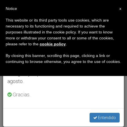
ES
Notice
×
x
Aviso importante
This website or its third party tools use cookies, which are
necessary to its functioning and required to achieve the
Del 27 de julio al 7 de agosto haremos la pausa
purposes illustrated in the cookie policy. If you want to know
anual, aprovechando que en el periodo de verano
more or withdraw your consent to all or some of the cookies,
please refer to the
cookie policy
.
se generan menos informaciones y también el
consumo de las mismas disminuye.
By closing this banner, scrolling this page, clicking a link or
continuing to browse otherwise, you agree to the use of cookies.
Retomamos el trabajo ordinario de las ediciones
en inglés y español de ZENIT el lunes 10 de
agosto.
Gracias.
Entendido