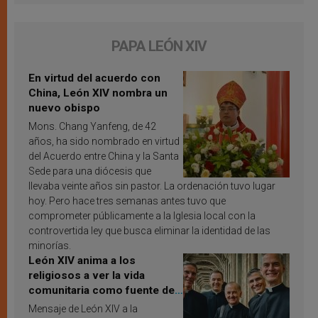
PAPA LEÓN XIV
En virtud del acuerdo con
China, León XIV nombra un
nuevo obispo
Mons. Chang Yanfeng, de 42
años, ha sido nombrado en virtud
del Acuerdo entre China y la Santa
Sede para una diócesis que
llevaba veinte años sin pastor. La ordenación tuvo lugar
hoy. Pero hace tres semanas antes tuvo que
comprometer públicamente a la Iglesia local con la
controvertida ley que busca eliminar la identidad de las
minorías.
León XIV anima a los
religiosos a ver la vida
comunitaria como fuente de
inspiración y santificación
Mensaje de León XIV a la