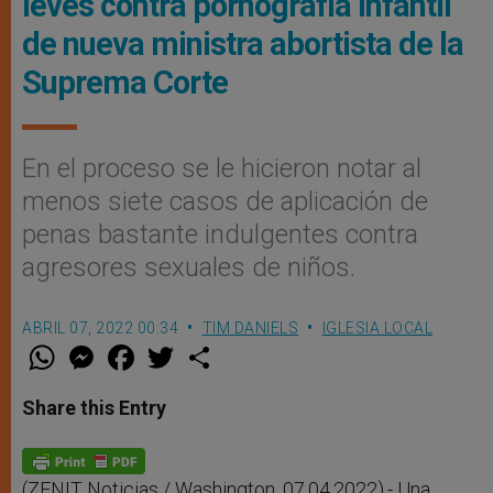
leves contra pornografía infantil
de nueva ministra abortista de la
Suprema Corte
En el proceso se le hicieron notar al
menos siete casos de aplicación de
penas bastante indulgentes contra
agresores sexuales de niños.
ABRIL 07, 2022 00:34
TIM DANIELS
IGLESIA LOCAL
W
M
F
T
S
h
e
a
w
h
a
s
c
i
a
t
s
e
t
r
Share this Entry
s
e
b
t
e
A
n
o
e
p
g
o
r
p
e
k
r
(ZENIT Noticias / Washington, 07.04.2022).- Una