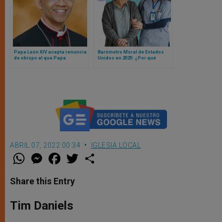
Papa León XIV acepta renuncia
Barómetro Moral de Estados
de obispo al que Papa
Unidos en 2025: ¿Por qué
Francisco nombró cardenal,
enfermeras siguen liderando y
pero “no quiso” recibir el
qué revela el declive de la
nombramiento
confianza en el clero?
ABRIL 07, 2022 00:34
IGLESIA LOCAL
W
M
F
T
S
h
e
a
w
h
a
s
c
i
a
t
s
e
t
r
Share this Entry
s
e
b
t
e
A
n
o
e
p
g
o
r
Tim Daniels
p
e
k
r