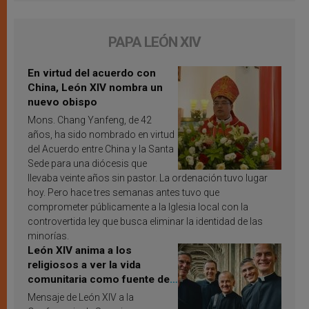
PAPA LEÓN XIV
En virtud del acuerdo con
China, León XIV nombra un
nuevo obispo
Mons. Chang Yanfeng, de 42
años, ha sido nombrado en virtud
del Acuerdo entre China y la Santa
Sede para una diócesis que
llevaba veinte años sin pastor. La ordenación tuvo lugar
hoy. Pero hace tres semanas antes tuvo que
comprometer públicamente a la Iglesia local con la
controvertida ley que busca eliminar la identidad de las
minorías.
León XIV anima a los
religiosos a ver la vida
comunitaria como fuente de
inspiración y santificación
Mensaje de León XIV a la