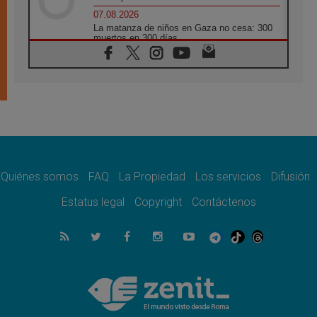
07.08.2026
La matanza de niños en Gaza no cesa: 300
muertos en 300 días
07.08.2026
Tagle: La guerra desfigura el mundo, solo la
revelación de Dios lo transfigura
07.08.2026
Presentada la Trienal de Arte de las
Universidades Católicas: «Exercises in
Empathy»
07.08.2026
Fortunatus Nwachukwu: la comunicación
como misión al servicio del Evangelio
Quiénes somos
FAQ
La Propiedad
Los servicios
Difusión
07.08.2026
Estatus legal
Copyright
Contáctenos
SIGNIS 2026, dar voz a las religiosas en el
espacio público
07.08.2026
Lanzan un proyecto de empoderamiento
digital para mujeres líderes en África
07.08.2026
Programa oficial del Viaje Apostólico del
Papa León XIV a Francia