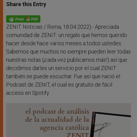
t
s
e
t
r
Share this Entry
s
e
b
t
e
A
n
o
e
p
g
o
r
p
e
k
r
ZENIT Noticias / Roma, 18.04.2022).- Apreciada
comunidad de ZENIT: un regalo que hemos querido
hacer desde hace varios meses a todos ustedes.
Sabemos que muchos no siempre pueden leer todas
nuestras notas (¡cada vez publicamos más!) así que
decidimos darles un servicio por el cual ZENIT
también se puede escuchar. Fue así que nació el
Podcast de ZENIT, el cual es gratuito de fácil
acceso en Spotify.