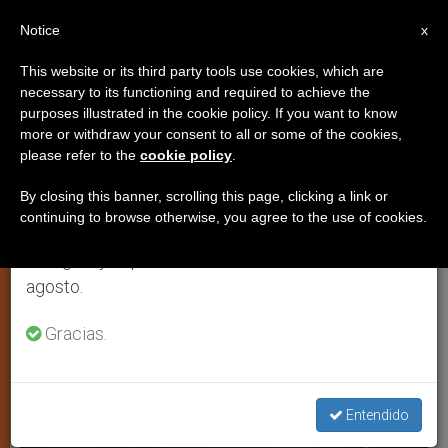
ES
Notice
×
x
Aviso importante
This website or its third party tools use cookies, which are
necessary to its functioning and required to achieve the
Del 27 de julio al 7 de agosto haremos la pausa
ANÁLISIS
purposes illustrated in the cookie policy. If you want to know
anual, aprovechando que en el periodo de verano
more or withdraw your consent to all or some of the cookies,
please refer to the
cookie policy
.
se generan menos informaciones y también el
consumo de las mismas disminuye.
By closing this banner, scrolling this page, clicking a link or
continuing to browse otherwise, you agree to the use of cookies.
Retomamos el trabajo ordinario de las ediciones
en inglés y español de ZENIT el lunes 10 de
agosto.
Gracias.
Entendido