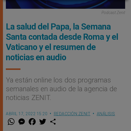
Podcast Zenit
La salud del Papa, la Semana
Santa contada desde Roma y el
Vaticano y el resumen de
noticias en audio
Ya están online los dos programas
semanales en audio de la agencia de
noticias ZENIT.
ABRIL 17, 2022 15:20
REDACCIÓN ZENIT
ANÁLISIS
W
M
F
T
S
h
e
a
w
h
a
s
c
i
a