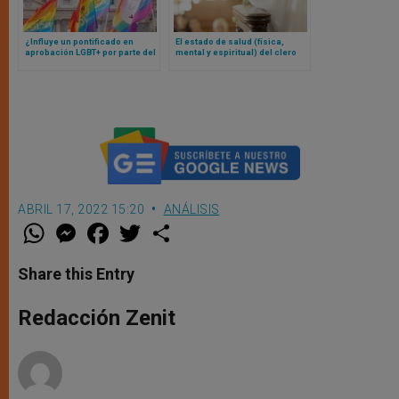
¿Influye un pontificado en
El estado de salud (física,
aprobación LGBT+ por parte del
mental y espiritual) del clero
clero? Un estudio responde
australiano 2025: Lo que revela
una interesante investigación
ABRIL 17, 2022 15:20
ANÁLISIS
W
M
F
T
S
h
e
a
w
h
a
s
c
i
a
t
s
e
t
r
Share this Entry
s
e
b
t
e
A
n
o
e
p
g
o
r
Redacción Zenit
p
e
k
r