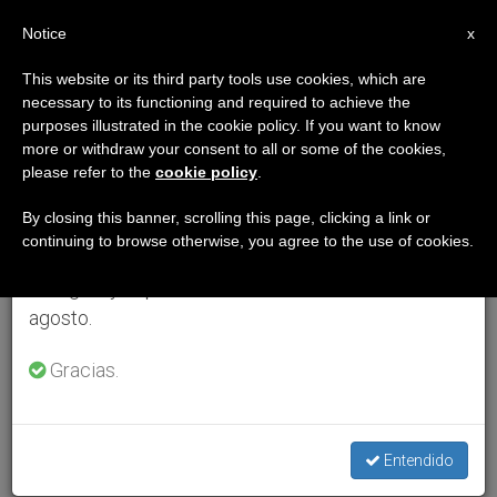
ES
Notice
×
x
Aviso importante
This website or its third party tools use cookies, which are
necessary to its functioning and required to achieve the
Del 27 de julio al 7 de agosto haremos la pausa
purposes illustrated in the cookie policy. If you want to know
anual, aprovechando que en el periodo de verano
more or withdraw your consent to all or some of the cookies,
please refer to the
cookie policy
.
se generan menos informaciones y también el
consumo de las mismas disminuye.
By closing this banner, scrolling this page, clicking a link or
continuing to browse otherwise, you agree to the use of cookies.
Retomamos el trabajo ordinario de las ediciones
en inglés y español de ZENIT el lunes 10 de
agosto.
Gracias.
Entendido