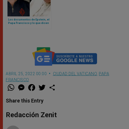
Los documentos de Epstein, el
Papa Francisco y lo que dicen
sobre el Vaticano
ABRIL 25, 2022 00:00
CIUDAD DEL VATICANO
,
PAPA
FRANCISCO
W
M
F
T
S
h
e
a
w
h
a
s
c
i
a
t
s
e
t
r
Share this Entry
s
e
b
t
e
A
n
o
e
p
g
o
r
Redacción Zenit
p
e
k
r