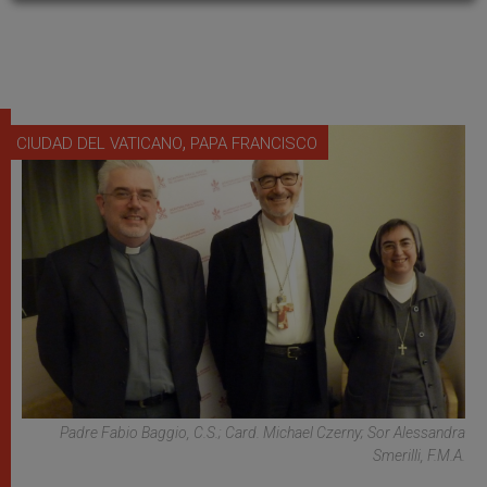
,
CIUDAD DEL VATICANO
PAPA FRANCISCO
Padre Fabio Baggio, C.S.; Card. Michael Czerny; Sor Alessandra
Smerilli, F.M.A.