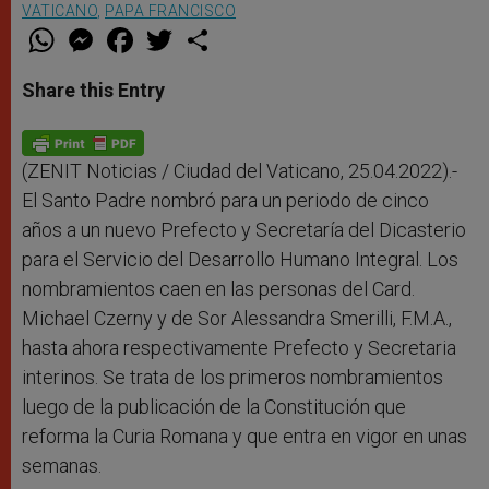
VATICANO
,
PAPA FRANCISCO
W
M
F
T
S
h
e
a
w
h
a
s
c
i
a
t
s
e
t
r
Share this Entry
s
e
b
t
e
A
n
o
e
p
g
o
r
p
e
k
r
(ZENIT Noticias / Ciudad del Vaticano, 25.04.2022).-
El Santo Padre nombró para un periodo de cinco
años a un nuevo Prefecto y Secretaría del Dicasterio
para el Servicio del Desarrollo Humano Integral. Los
nombramientos caen en las personas del Card.
Michael Czerny y de Sor Alessandra Smerilli, F.M.A.,
hasta ahora respectivamente Prefecto y Secretaria
interinos. Se trata de los primeros nombramientos
luego de la publicación de la Constitución que
reforma la Curia Romana y que entra en vigor en unas
semanas.