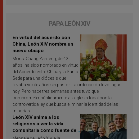
PAPA LEÓN XIV
En virtud del acuerdo con
China, León XIV nombra un
nuevo obispo
Mons. Chang Yanfeng, de 42
años, ha sido nombrado en virtud
del Acuerdo entre China y la Santa
Sede para una diócesis que
llevaba veinte años sin pastor. La ordenación tuvo lugar
hoy. Pero hace tres semanas antes tuvo que
comprometer públicamente a la Iglesia local con la
controvertida ley que busca eliminar la identidad de las
minorías.
León XIV anima a los
religiosos a ver la vida
comunitaria como fuente de
inspiración y santificación
Mensaje de León XIV a la