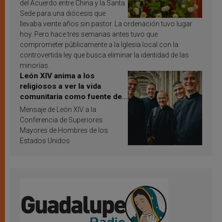
del Acuerdo entre China y la Santa
Sede para una diócesis que
llevaba veinte años sin pastor. La ordenación tuvo lugar
hoy. Pero hace tres semanas antes tuvo que
comprometer públicamente a la Iglesia local con la
controvertida ley que busca eliminar la identidad de las
minorías.
León XIV anima a los
religiosos a ver la vida
comunitaria como fuente de
inspiración y santificación
Mensaje de León XIV a la
Conferencia de Superiores
Mayores de Hombres de los
Estados Unidos