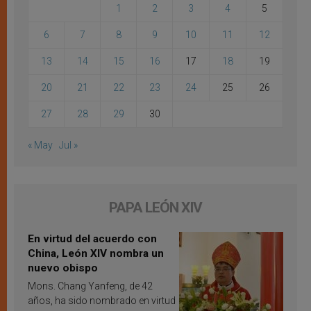
1
2
3
4
5
6
7
8
9
10
11
12
13
14
15
16
17
18
19
20
21
22
23
24
25
26
27
28
29
30
« May
Jul »
PAPA LEÓN XIV
En virtud del acuerdo con
China, León XIV nombra un
nuevo obispo
Mons. Chang Yanfeng, de 42
años, ha sido nombrado en virtud