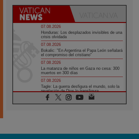
07.08.2026
Honduras: Los desplazados invisibles de una
crisis olvidada
07.08.2026
Bokalic: "En Argentina el Papa León señalará
el compromiso del cristiano"
07.08.2026
La matanza de niños en Gaza no cesa: 300
muertos en 300 días
07.08.2026
Tagle: La guerra desfigura el mundo, solo la
revelación de Dios lo transfigura
07.08.2026
Presentada la Trienal de Arte de las
Universidades Católicas: «Exercises in
Empathy»
07.08.2026
Fortunatus Nwachukwu: la comunicación
como misión al servicio del Evangelio
07.08.2026