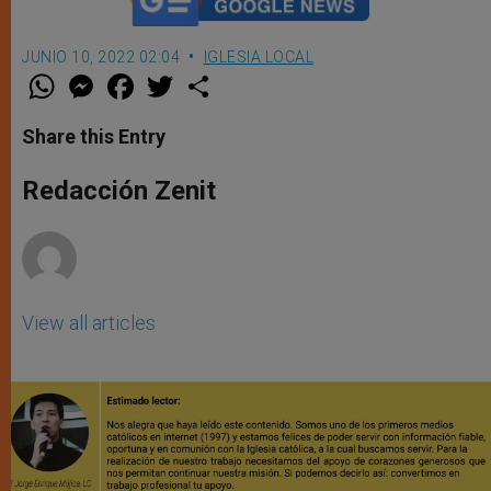
JUNIO 10, 2022 02:04
IGLESIA LOCAL
W
M
F
T
S
h
e
a
w
h
a
s
c
i
a
t
s
e
t
r
Share this Entry
s
e
b
t
e
A
n
o
e
p
g
o
r
Redacción Zenit
p
e
k
r
View all articles