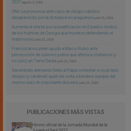
2027
agosto 3, 2026
ONU se pronuncia ante caso de obispo católico
desaparecido por la dictadura nicaragüense
julio 25, 2026
Aumenta el interés por la beatificación en Estados Unidos
de los mártires de Georgia que murieron defendiendo el
matrimonio
julio 25, 2026
Franciscanos piden ayuda a Marco Rubio ante
persecución de colonos judíos que afecta a cristianos (y
no sólo) en Tierra Santa
julio 25, 2026
Sacerdotes alemanes fieles al Papa contestan a su propio
obispo (y cardenal) quien les orilla a bendecir parejas del
mismo sexo en importante diócesis
julio 25, 2026
PUBLICACIONES MÁS VISTAS
Himno oficial de la Jornada Mundial de la
Juventud Seúl 2027