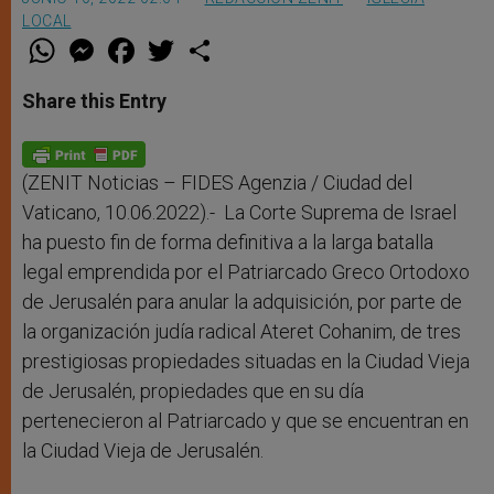
LOCAL
W
M
F
T
S
h
e
a
w
h
a
s
c
i
a
t
s
e
t
r
Share this Entry
s
e
b
t
e
A
n
o
e
p
g
o
r
p
e
k
r
(ZENIT Noticias – FIDES Agenzia / Ciudad del
Vaticano, 10.06.2022).- La Corte Suprema de Israel
ha puesto fin de forma definitiva a la larga batalla
legal emprendida por el Patriarcado Greco Ortodoxo
de Jerusalén para anular la adquisición, por parte de
la organización judía radical Ateret Cohanim, de tres
prestigiosas propiedades situadas en la Ciudad Vieja
de Jerusalén, propiedades que en su día
pertenecieron al Patriarcado y que se encuentran en
la Ciudad Vieja de Jerusalén.