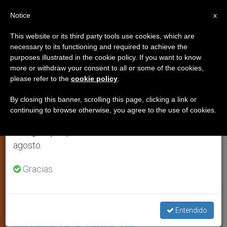
ES
Notice
×
x
Aviso importante
This website or its third party tools use cookies, which are
necessary to its functioning and required to achieve the
Del 27 de julio al 7 de agosto haremos la pausa
IGLESIA LOCAL
purposes illustrated in the cookie policy. If you want to know
anual, aprovechando que en el periodo de verano
more or withdraw your consent to all or some of the cookies,
please refer to the
cookie policy
.
se generan menos informaciones y también el
consumo de las mismas disminuye.
By closing this banner, scrolling this page, clicking a link or
continuing to browse otherwise, you agree to the use of cookies.
Retomamos el trabajo ordinario de las ediciones
en inglés y español de ZENIT el lunes 10 de
agosto.
Gracias.
Hotel Petra En Jerusalem Vieja. Foto: Wikipedia
Israel: Corte Suprema confirma
Entendido
sentencia a favor de