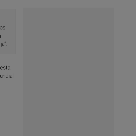
dos
n
a”.
esta.
undial