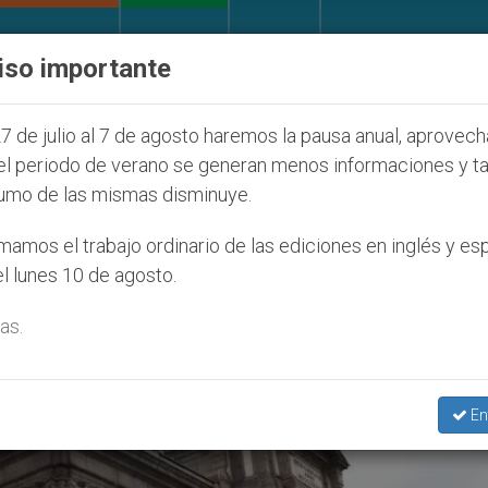
IGLESIA Y MUNDO
DOCUMENTOS
DONATIVOS
iso importante
íos que afecta a cristianos (y no sólo) en Tierra Sant
7 de julio al 7 de agosto haremos la pausa anual, aprovec
el periodo de verano se generan menos informaciones y t
umo de las mismas disminuye.
amos el trabajo ordinario de las ediciones en inglés y es
l lunes 10 de agosto.
as.
En