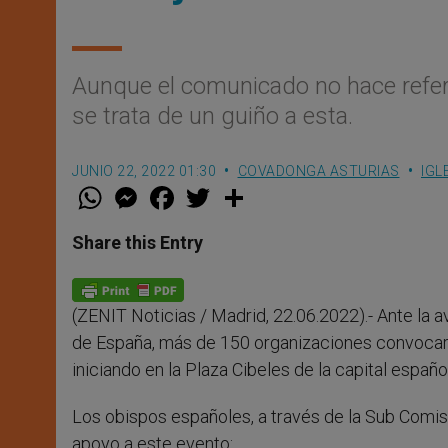
Aunque el comunicado no hace refere
se trata de un guiño a esta.
JUNIO 22, 2022 01:30
COVADONGA ASTURIAS
IGL
W
M
F
T
S
h
e
a
w
h
a
s
c
i
a
t
s
e
t
r
Share this Entry
s
e
b
t
e
A
n
o
e
p
g
o
r
p
e
k
(ZENIT Noticias / Madrid, 22.06.2022).- Ante la 
r
de España, más de 150 organizaciones convocaro
iniciando en la Plaza Cibeles de la capital españo
Los obispos españoles, a través de la Sub Comisi
apoyo a este evento: