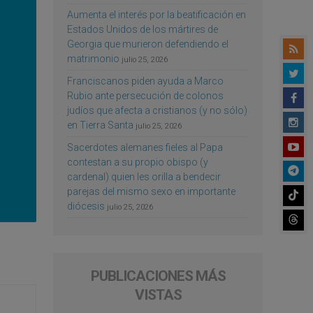
Aumenta el interés por la beatificación en
Estados Unidos de los mártires de
Georgia que murieron defendiendo el
matrimonio
julio 25, 2026
Franciscanos piden ayuda a Marco
Rubio ante persecución de colonos
judíos que afecta a cristianos (y no sólo)
en Tierra Santa
julio 25, 2026
Sacerdotes alemanes fieles al Papa
contestan a su propio obispo (y
cardenal) quien les orilla a bendecir
parejas del mismo sexo en importante
diócesis
julio 25, 2026
PUBLICACIONES MÁS
VISTAS