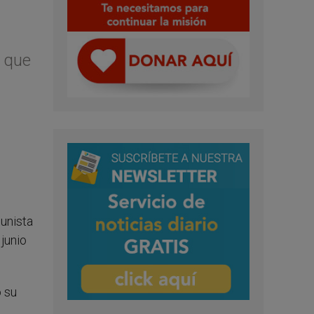
e que
munista
junio
o su