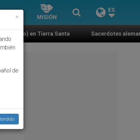
ES
×
MISIÓN
a
Sacerdotes alemanes fieles al Papa contestan
hando
ambién
pañol de
tendido