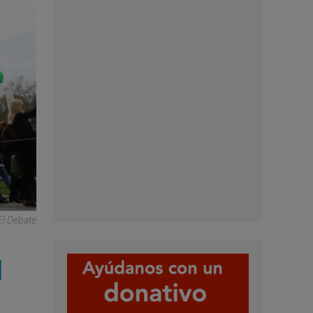
El Debate
l