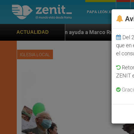
PAPA LEÓN XIV
ROMA
Av
n ayuda a Marco Rubio ante persecución de colonos jud
ACTUALIDAD
Del 2
que en 
el cons
IGLESIA LOCAL
Retom
ZENIT e
Graci