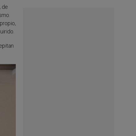
, de
ismo.
propio,
uirido.
epitan