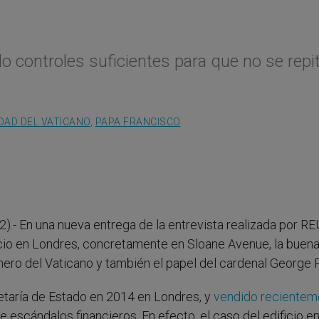
o controles suficientes para que no se repi
DAD DEL VATICANO
,
PAPA FRANCISCO
2).- En una nueva entrega de la entrevista realizada por 
icio en Londres, concretamente en Sloane Avenue, la buena
nero del Vaticano y también el papel del cardenal George P
retaría de Estado en 2014 en Londres, y
vendido recientem
e escándalos financieros. En efecto, el caso del edificio e