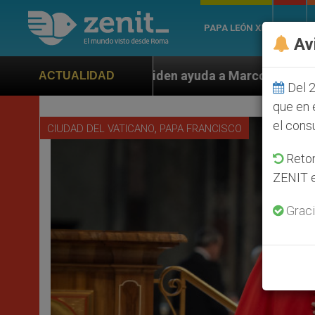
PAPA LEÓN XIV
ROMA
Av
yuda a Marco Rubio ante persecución de colonos judíos 
ACTUALIDAD
Del 2
que en 
el cons
,
CIUDAD DEL VATICANO
PAPA FRANCISCO
Retom
ZENIT e
Graci