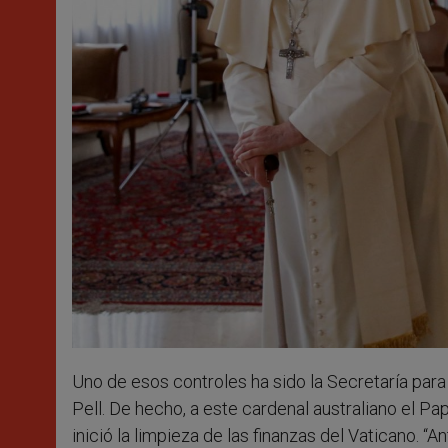
Uno de esos controles ha sido la Secretaría para
Pell. De hecho, a este cardenal australiano el Pa
inició la limpieza de las finanzas del Vaticano. “A