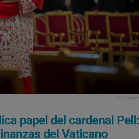
Cardenal Ge
ca papel del cardenal Pell:
inanzas del Vaticano