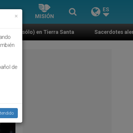
ES
×
MISIÓN
Sacerdotes alemanes fieles al Papa contestan a 
hando
ambién
pañol de
tendido