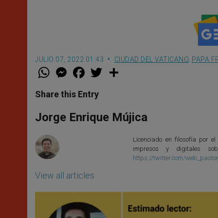
JULIO 07, 2022 01:43
CIUDAD DEL VATICANO
,
PAPA F
W
M
F
T
S
h
e
a
w
h
a
s
c
i
a
t
s
e
t
r
Share this Entry
s
e
b
t
e
A
n
o
e
p
g
o
r
Jorge Enrique Mújica
p
e
k
r
Licenciado en filosofía por el
impresos y digitales so
https://twitter.com/web_pasto
View all articles