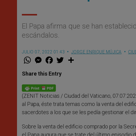
El Papa afirma que se han establecid
escándalos.
JULIO 07, 2022 01:43
JORGE ENRIQUE MÚJICA
CIU
W
M
F
T
S
h
e
a
w
h
a
s
c
i
a
t
s
e
t
r
Share this Entry
s
e
b
t
e
A
n
o
e
p
g
o
r
p
e
k
(ZENIT Noticias / Ciudad del Vaticano, 07.07.202
r
al Papa, éste trata temas como la venta del edif
sacerdotes a los que se les pedía gestionar el di
Sobre la venta del edificio comprado por la Sec
el Papa augura que se trate del último episodio d