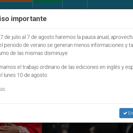
IGLESIA Y MUNDO
DOCUMENTOS
DONATIVOS
iso importante
que afecta a cristianos (y no sólo) en Tierra Santa
7 de julio al 7 de agosto haremos la pausa anual, aprovec
el periodo de verano se generan menos informaciones y t
umo de las mismas disminuye.
amos el trabajo ordinario de las ediciones en inglés y es
l lunes 10 de agosto.
as.
En