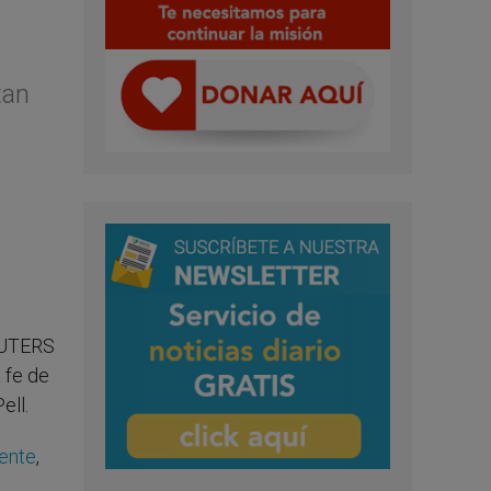
tan
REUTERS
 fe de
ell.
ente
,
n