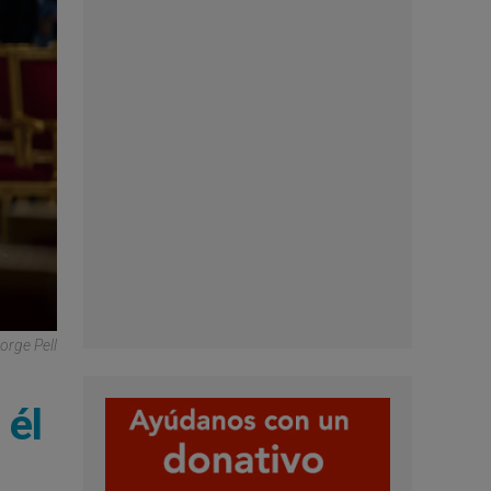
orge Pell
 él