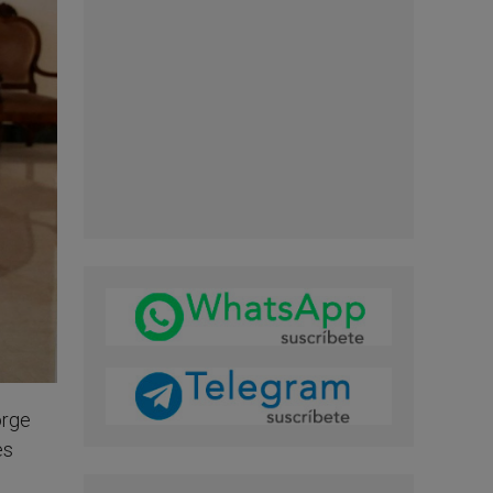
orge
es