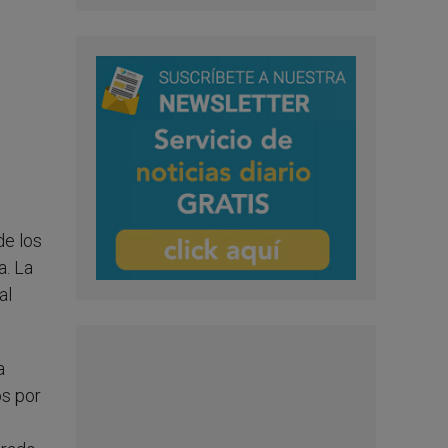
de los
a. La
al
a
os por