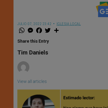
JULIO 07, 2022 23:42
IGLESIA LOCAL
W
M
F
T
S
h
e
a
w
h
a
s
c
i
a
t
s
e
t
r
Share this Entry
s
e
b
t
e
A
n
o
e
p
g
o
r
Tim Daniels
p
e
k
r
View all articles