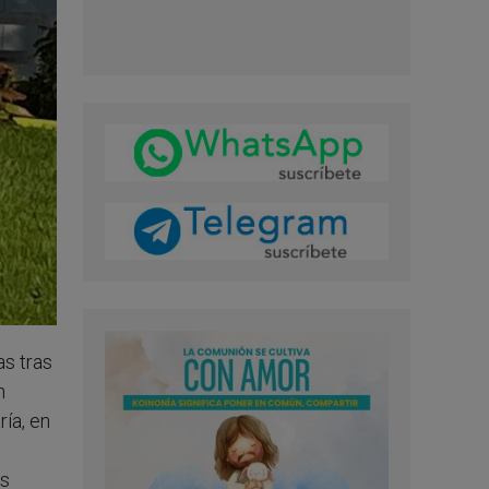
as tras
n
ría, en
es