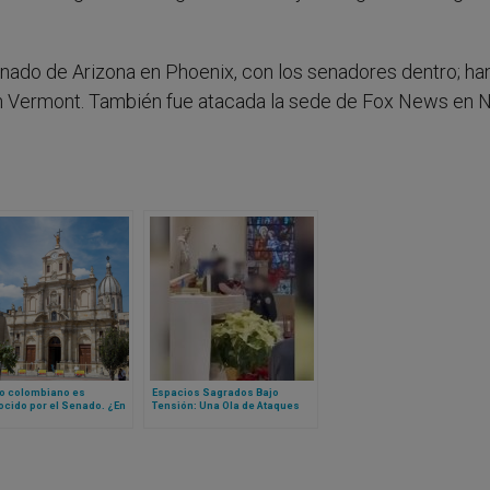
enado de Arizona en Phoenix, con los senadores dentro; ha
en Vermont. También fue atacada la sede de Fox News en 
o colombiano es
Espacios Sagrados Bajo
cido por el Senado. ¿En
Tensión: Una Ola de Ataques
nsiste el
Sacude Parroquias Católicas
ocimiento y cuál es?
en Nueva York