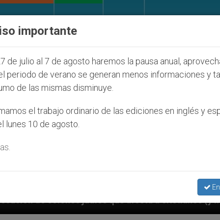
IGLESIA Y MUNDO
DOCUMENTOS
DONATIVOS
iso importante
7 de julio al 7 de agosto haremos la pausa anual, aprovec
el periodo de verano se generan menos informaciones y t
umo de las mismas disminuye.
amos el trabajo ordinario de las ediciones en inglés y es
l lunes 10 de agosto.
as.
En
cta a cristianos (y no sólo) en Tierra Santa
S