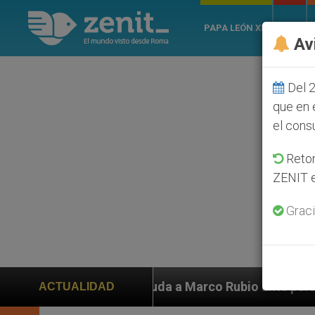
PAPA LEÓN XIV
ROMA
Av
Del 2
que en 
el cons
Retom
ZENIT e
Graci
arco Rubio ante persecución de colonos judíos que afe
ACTUALIDAD