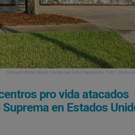
Clínica En Winter Haven, Florida Que Sufrió Vandalismo. Foto: LifeChoic
 centros pro vida atacados
rte Suprema en Estados Uni