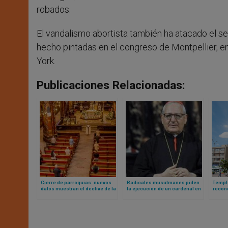
robados.
El vandalismo abortista también ha atacado el s
hecho pintadas en el congreso de Montpellier, 
York.
Publicaciones Relacionadas:
Cierre de parroquias: nuevos
Radicales musulmanes piden
Templ
datos muestran el declive de la
la ejecución de un cardenal en
recono
iglesia católica en Alemania, la
Irak
qué co
más progresista… y “sinodal”
recon