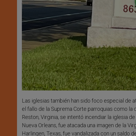
Las iglesias también han sido foco especial de a
el fallo de la Suprema Corte parroquias como la 
Reston, Virginia, se intentó incendiar la iglesia
Nueva Orleans, fue atacada una imagen de la Virg
Harlingen, Texas, fue vandalizada con un saldo d