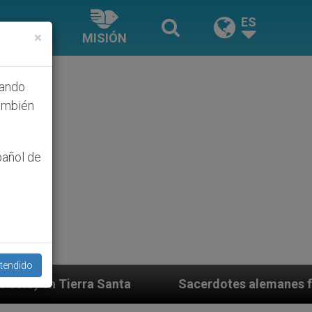
ES
×
MISIÓN
hando
ambién
pañol de
tendido
acerdotes alemanes fieles al Papa contestan a su propi