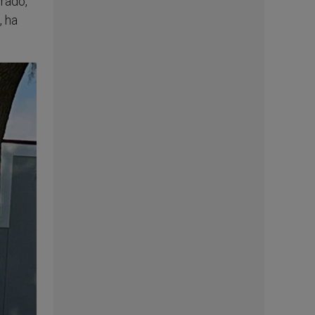
rado,
, ha