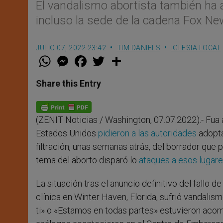
El vandalismo abortista también ha 
incluso la sede de la cadena Fox Ne
JULIO 07, 2022 23:42
TIM DANIELS
IGLESIA LOCAL
W
M
F
T
S
h
e
a
w
h
a
s
c
i
a
t
s
e
t
r
Share this Entry
s
e
b
t
e
A
n
o
e
p
g
o
r
p
e
k
(ZENIT Noticias / Washington, 07.07.2022).- Fua
r
Estados Unidos
pidieron a las autoridades
adopta
filtración, unas semanas atrás, del borrador que 
tema del aborto disparó lo
ataques a esos lugare
La situación tras el anuncio definitivo del fallo 
clínica en Winter Haven, Florida, sufrió vandali
ti» o «Estamos en todas partes» estuvieron aco