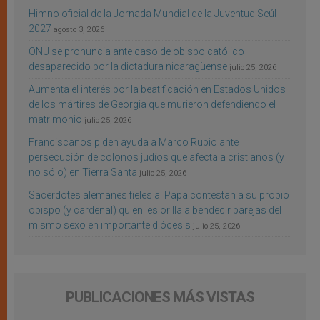
Himno oficial de la Jornada Mundial de la Juventud Seúl
2027
agosto 3, 2026
ONU se pronuncia ante caso de obispo católico
desaparecido por la dictadura nicaragüense
julio 25, 2026
Aumenta el interés por la beatificación en Estados Unidos
de los mártires de Georgia que murieron defendiendo el
matrimonio
julio 25, 2026
Franciscanos piden ayuda a Marco Rubio ante
persecución de colonos judíos que afecta a cristianos (y
no sólo) en Tierra Santa
julio 25, 2026
Sacerdotes alemanes fieles al Papa contestan a su propio
obispo (y cardenal) quien les orilla a bendecir parejas del
mismo sexo en importante diócesis
julio 25, 2026
PUBLICACIONES MÁS VISTAS