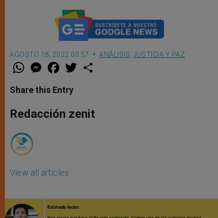
AGOSTO 18, 2022 00:57
ANÁLISIS
,
JUSTICIA Y PAZ
W
M
F
T
S
h
e
a
w
h
a
s
c
i
a
t
s
e
t
r
Share this Entry
s
e
b
t
e
A
n
o
e
p
g
o
r
Redacción zenit
p
e
k
r
View all articles