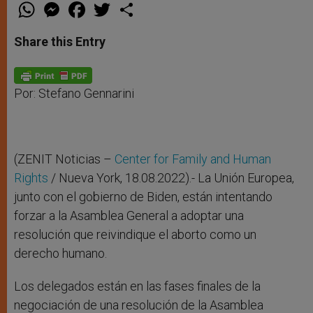
W
M
F
T
S
h
e
a
w
h
a
s
c
i
a
t
s
e
t
r
Share this Entry
s
e
b
t
e
A
n
o
e
p
g
o
r
p
e
k
r
Por: Stefano Gennarini
(ZENIT Noticias –
Center for Family and Human
Rights
/ Nueva York, 18.08.2022).- La Unión Europea,
junto con el gobierno de Biden, están intentando
forzar a la Asamblea General a adoptar una
resolución que reivindique el aborto como un
derecho humano.
Los delegados están en las fases finales de la
negociación de una resolución de la Asamblea