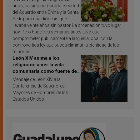
años, ha sido nombrado en virtud
del Acuerdo entre China y la Santa
Sede para una diócesis que
llevaba veinte años sin pastor. La ordenación tuvo lugar
hoy. Pero hace tres semanas antes tuvo que
comprometer públicamente a la Iglesia local con la
controvertida ley que busca eliminar la identidad de las
minorías.
León XIV anima a los
religiosos a ver la vida
comunitaria como fuente de
inspiración y santificación
Mensaje de León XIV a la
Conferencia de Superiores
Mayores de Hombres de los
Estados Unidos