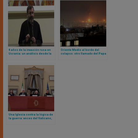
4 años de la invasión rusa en
Oriente Medio al borde del
Ucrania: un análisis desde la
colapso: otro llamado del Papa
Iglesia
a la paz, la muerte de miembro
de la Orden de Malta en Líbano
y bombas en campos de los
pastores de Belén
Una Iglesia contra la lógica de
la guerra: voces del Vaticano,
realidades de Oriente Medio y
el riesgo de la desaparición del
cristianismo