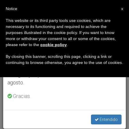
ES
Notice
×
x
Aviso importante
This website or its third party tools use cookies, which are
necessary to its functioning and required to achieve the
Del 27 de julio al 7 de agosto haremos la pausa
purposes illustrated in the cookie policy. If you want to know
anual, aprovechando que en el periodo de verano
more or withdraw your consent to all or some of the cookies,
please refer to the
cookie policy
.
se generan menos informaciones y también el
consumo de las mismas disminuye.
By closing this banner, scrolling this page, clicking a link or
continuing to browse otherwise, you agree to the use of cookies.
Retomamos el trabajo ordinario de las ediciones
en inglés y español de ZENIT el lunes 10 de
agosto.
Gracias.
Entendido