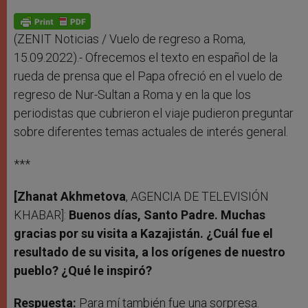
A
n
o
e
p
g
o
r
p
e
k
r
(ZENIT Noticias / Vuelo de regreso a Roma,
15.09.2022).- Ofrecemos el texto en español de la
rueda de prensa que el Papa ofreció en el vuelo de
regreso de Nur-Sultan a Roma y en la que los
periodistas que cubrieron el viaje pudieron preguntar
sobre diferentes temas actuales de interés general.
***
[Zhanat Akhmetova
, AGENCIA DE TELEVISIÓN
KHABAR]:
Buenos días, Santo Padre. Muchas
gracias por su visita a Kazajistán. ¿Cuál fue el
resultado de su visita, a los orígenes de nuestro
pueblo? ¿Qué le inspiró?
Respuesta:
Para mí también fue una sorpresa.