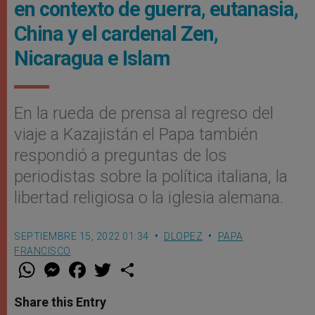
en contexto de guerra, eutanasia,
China y el cardenal Zen,
Nicaragua e Islam
En la rueda de prensa al regreso del
viaje a Kazajistán el Papa también
respondió a preguntas de los
periodistas sobre la política italiana, la
libertad religiosa o la iglesia alemana.
SEPTIEMBRE 15, 2022 01:34
DLOPEZ
PAPA
FRANCISCO
W
M
F
T
S
h
e
a
w
h
a
s
c
i
a
t
s
e
t
r
Share this Entry
s
e
b
t
e