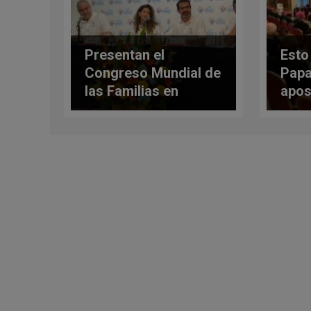
Presentan el
Esto 
Congreso Mundial de
Papa
las Familias en
apos
Ciudad de México
obse
perm