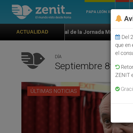
PAPA LEÓN XIV
ROMA
Av
l de la Jornada Mundial de la Juventud Seúl 2027
ACTUALIDAD
Del 2
que en 
el cons
DÍA
Septiembre 8th, 2
Retom
ZENIT e
Graci
ÚLTIMAS NOTICIAS