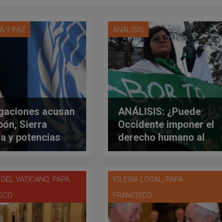
A Y PAZ
ANÁLISIS
gaciones acusan
ANÁLISIS: ¿Puede
pón, Sierra
Occidente imponer el
a y potencias
derecho humano al
dentales de
aborto y a la
pular debate en
homosexualidad?
NU a favor del
,
,
 DEL VATICANO
PAPA
IGLESIA LOCAL
PAPA
to
SCO
FRANCISCO