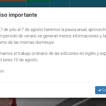
IGLESIA Y MUNDO
DOCUMENTOS
DONATIVOS
iso importante
ONU se pronuncia ante caso de obispo católico des
7 de julio al 7 de agosto haremos la pausa anual, aprovec
el periodo de verano se generan menos informaciones y t
umo de las mismas disminuye.
022
amos el trabajo ordinario de las ediciones en inglés y es
l lunes 10 de agosto.
as.
En