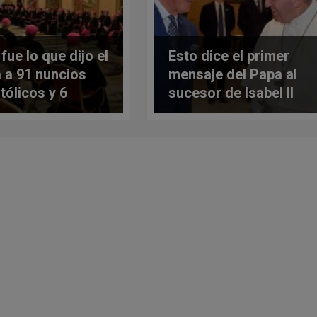
fue lo que dijo el
Esto dice el primer
 a 91 nuncios
mensaje del Papa al
tólicos y 6
sucesor de Isabel II
rvadores
de Inglaterra: el rey
anentes
Carlos III