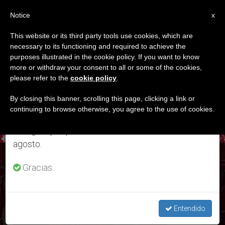
ES
Notice
×
x
Aviso importante
This website or its third party tools use cookies, which are
necessary to its functioning and required to achieve the
Del 27 de julio al 7 de agosto haremos la pausa
DÍA
purposes illustrated in the cookie policy. If you want to know
anual, aprovechando que en el periodo de verano
Septiembre 23rd, 2022
more or withdraw your consent to all or some of the cookies,
please refer to the
cookie policy
.
se generan menos informaciones y también el
consumo de las mismas disminuye.
By closing this banner, scrolling this page, clicking a link or
continuing to browse otherwise, you agree to the use of cookies.
ÚLTIMAS NOTICIAS
Retomamos el trabajo ordinario de las ediciones
en inglés y español de ZENIT el lunes 10 de
agosto.
Cumbre de Educación de la ONU quiere acabar con los
Gracias.
valores tradicionales
SEP 23, 2022 01:58
Entendido
REDACCIÓN ZENIT