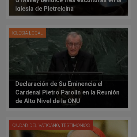
O’Malley bendice tres esculturas en la
iglesia de Pietrelcina
IGLESIA LOCAL
Declaración de Su Eminencia el
Cardenal Pietro Parolin en la Reunión
de Alto Nivel de la ONU
,
CIUDAD DEL VATICANO
TESTIMONIOS