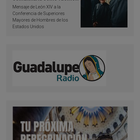
de inspiración y
Mensaje de León XIV a la
santificación
Conferencia de Superiores
Mayores de Hombres de los
Estados Unidos