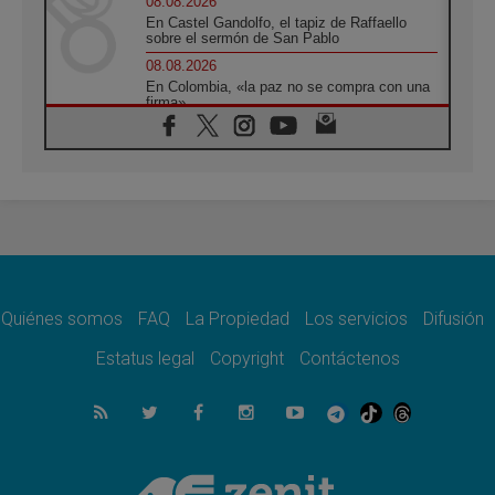
08.08.2026
En Castel Gandolfo, el tapiz de Raffaello
sobre el sermón de San Pablo
08.08.2026
En Colombia, «la paz no se compra con una
firma»
08.08.2026
En Venezuela celebraron los 416 años del
Santo Cristo de La Grita
08.08.2026
El Papa: en Santa Ágata contemplamos la
victoria del amor sobre la muerte
08.08.2026
León XIV visitará el Santuario de la Madre
del Buen Consejo de Genazzano
Quiénes somos
FAQ
La Propiedad
Los servicios
Difusión
07.08.2026
Filipinas: el Vicariato Apostólico de Calapán
Estatus legal
Copyright
Contáctenos
se convierte en diócesis
07.08.2026
Honduras: Los desplazados invisibles de una
crisis olvidada
07.08.2026
Bokalic: "En Argentina el Papa León señalará
el compromiso del cristiano"