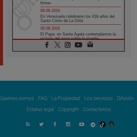
firma»
08.08.2026
En Venezuela celebraron los 416 años del
Santo Cristo de La Grita
08.08.2026
El Papa: en Santa Ágata contemplamos la
victoria del amor sobre la muerte
08.08.2026
León XIV visitará el Santuario de la Madre
del Buen Consejo de Genazzano
07.08.2026
Filipinas: el Vicariato Apostólico de Calapán
se convierte en diócesis
07.08.2026
Honduras: Los desplazados invisibles de una
crisis olvidada
Quiénes somos
FAQ
La Propiedad
Los servicios
Difusión
07.08.2026
Bokalic: "En Argentina el Papa León señalará
Estatus legal
Copyright
Contáctenos
el compromiso del cristiano"
07.08.2026
La matanza de niños en Gaza no cesa: 300
muertos en 300 días
07.08.2026