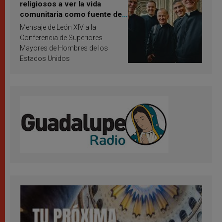
religiosos a ver la vida
comunitaria como fuente de
inspiración y santificación
Mensaje de León XIV a la
Conferencia de Superiores
Mayores de Hombres de los
Estados Unidos