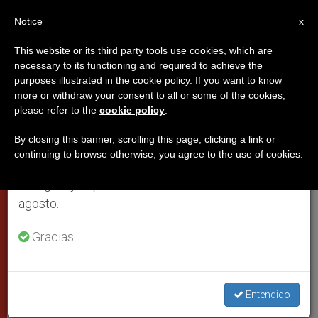
ES
Notice
×
x
Aviso importante
This website or its third party tools use cookies, which are
necessary to its functioning and required to achieve the
Del 27 de julio al 7 de agosto haremos la pausa
,
CIUDAD DEL VATICANO
DICASTERIOS
purposes illustrated in the cookie policy. If you want to know
anual, aprovechando que en el periodo de verano
more or withdraw your consent to all or some of the cookies,
please refer to the
cookie policy
.
se generan menos informaciones y también el
consumo de las mismas disminuye.
By closing this banner, scrolling this page, clicking a link or
continuing to browse otherwise, you agree to the use of cookies.
Retomamos el trabajo ordinario de las ediciones
en inglés y español de ZENIT el lunes 10 de
agosto.
Gracias.
Cambios en Vaticano tras
reforma de la Curia: nuevo
Entendido
prefecto y nuevo bibliotecario