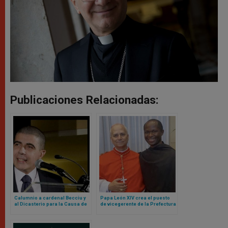
Publicaciones Relacionadas:
Calumnio a cardenal Becciu y
Papa León XIV crea el puesto
al Dicasterio para la Causa de
de vicegerente de la Prefectura
los Santos: Tribunal del
de la Casa Pontificia para un
Vaticano lo declara culpable
agustino africano