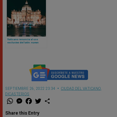
Vaticano renuncia al uso
exclusivo del latín: nuevo
Reglamento admite actas en
otras lenguas
SEPTIEMBRE 26, 2022 23:34
CIUDAD DEL VATICANO
,
DICASTERIOS
W
M
F
T
S
h
e
a
w
h
a
s
c
i
a
t
s
e
t
r
Share this Entry
s
e
b
t
e