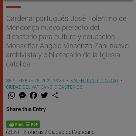
Cardenal portugués José Tolentino de
Mendonça nuevo prefecto del
dicasterio para cultura y educación.
Monseñor Angelo Vincenzo Zani nuevo
archivista y bibliotecario de la Iglesia
católica.
SEPTIEMBRE 26, 2022 23:34
VALENTINA DI GIORGIO
CIUDAD DEL VATICANO
,
DICASTERIOS
W
M
F
T
S
h
e
a
w
h
a
s
c
i
a
t
s
e
t
r
Share this Entry
s
e
b
t
e
A
n
o
e
p
g
o
r
p
e
k
r
(ZENIT Noticias / Ciudad del Vaticano,