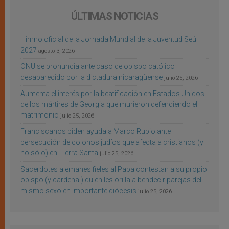
ÚLTIMAS NOTICIAS
Himno oficial de la Jornada Mundial de la Juventud Seúl
2027
agosto 3, 2026
ONU se pronuncia ante caso de obispo católico
desaparecido por la dictadura nicaragüense
julio 25, 2026
Aumenta el interés por la beatificación en Estados Unidos
de los mártires de Georgia que murieron defendiendo el
matrimonio
julio 25, 2026
Franciscanos piden ayuda a Marco Rubio ante
persecución de colonos judíos que afecta a cristianos (y
no sólo) en Tierra Santa
julio 25, 2026
Sacerdotes alemanes fieles al Papa contestan a su propio
obispo (y cardenal) quien les orilla a bendecir parejas del
mismo sexo en importante diócesis
julio 25, 2026