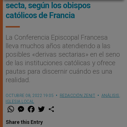
secta, según los obispos
católicos de Francia
La Conferencia Episcopal Francesa
lleva muchos años atendiendo a las
posibles «derivas sectarias» en el seno
de las instituciones católicas y ofrece
pautas para discernir cuándo es una
realidad.
OCTUBRE 08, 2022 19:05
REDACCIÓN ZENIT
ANÁLISIS
,
IGLESIA LOCAL
W
M
F
T
S
h
e
a
w
h
a
s
c
i
a
t
s
e
t
r
Share this Entry
s
e
b
t
e