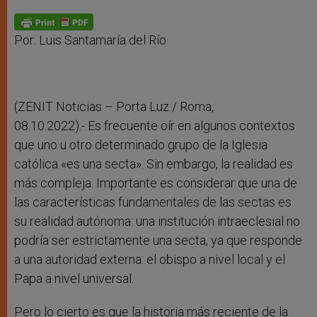
A
n
o
e
p
g
o
r
p
e
k
r
Por: Luis Santamaría del Río
(ZENIT Noticias – Porta Luz / Roma,
08.10.2022).- Es frecuente oír en algunos contextos
que uno u otro determinado grupo de la Iglesia
católica «es una secta». Sin embargo, la realidad es
más compleja. Importante es considerar que una de
las características fundamentales de las sectas es
su realidad autónoma: una institución intraeclesial no
podría ser estrictamente una secta, ya que responde
a una autoridad externa: el obispo a nivel local y el
Papa a nivel universal.
Pero lo cierto es que la historia más reciente de la