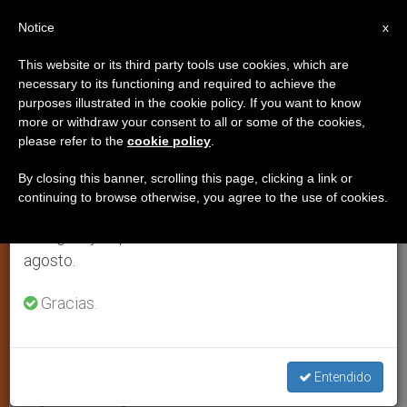
ES
Notice
×
x
Aviso importante
This website or its third party tools use cookies, which are
necessary to its functioning and required to achieve the
Del 27 de julio al 7 de agosto haremos la pausa
,
ANÁLISIS
IGLESIA LOCAL
purposes illustrated in the cookie policy. If you want to know
anual, aprovechando que en el periodo de verano
more or withdraw your consent to all or some of the cookies,
please refer to the
cookie policy
.
se generan menos informaciones y también el
consumo de las mismas disminuye.
By closing this banner, scrolling this page, clicking a link or
continuing to browse otherwise, you agree to the use of cookies.
Retomamos el trabajo ordinario de las ediciones
en inglés y español de ZENIT el lunes 10 de
agosto.
Gracias.
Integrantes De La Secta De Judíos Ortodoxos 'Lev Tahor'. Foto: EFE
Entendido
4 puntos para identificar una