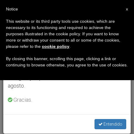
ES
Notice
×
x
Aviso importante
This website or its third party tools use cookies, which are
necessary to its functioning and required to achieve the
Del 27 de julio al 7 de agosto haremos la pausa
purposes illustrated in the cookie policy. If you want to know
anual, aprovechando que en el periodo de verano
more or withdraw your consent to all or some of the cookies,
please refer to the
cookie policy
.
se generan menos informaciones y también el
consumo de las mismas disminuye.
By closing this banner, scrolling this page, clicking a link or
continuing to browse otherwise, you agree to the use of cookies.
Retomamos el trabajo ordinario de las ediciones
en inglés y español de ZENIT el lunes 10 de
agosto.
Gracias.
Entendido