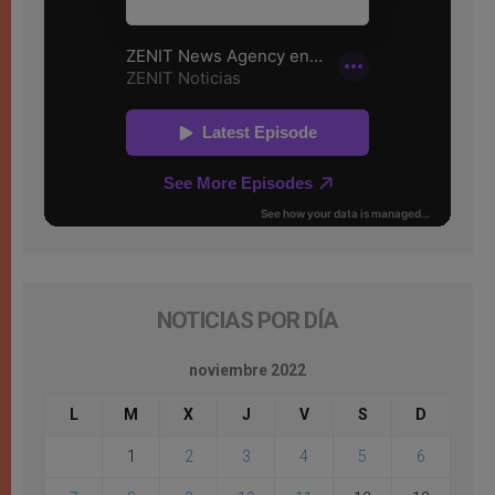
NOTICIAS POR DÍA
noviembre 2022
L
M
X
J
V
S
D
1
2
3
4
5
6