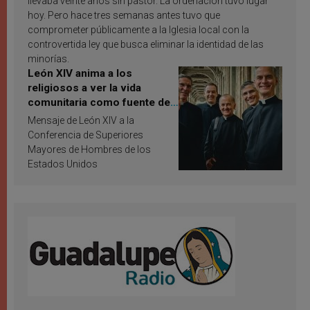
llevaba veinte años sin pastor. La ordenación tuvo lugar
hoy. Pero hace tres semanas antes tuvo que
comprometer públicamente a la Iglesia local con la
controvertida ley que busca eliminar la identidad de las
minorías.
León XIV anima a los
religiosos a ver la vida
comunitaria como fuente de
inspiración y santificación
Mensaje de León XIV a la
Conferencia de Superiores
Mayores de Hombres de los
Estados Unidos