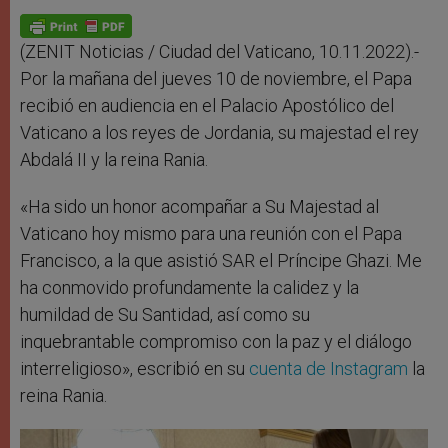
A
n
o
e
p
g
o
r
p
e
k
r
(ZENIT Noticias / Ciudad del Vaticano, 10.11.2022).-
Por la mañana del jueves 10 de noviembre, el Papa
recibió en audiencia en el Palacio Apostólico del
Vaticano a los reyes de Jordania, su majestad el rey
Abdalá II y la reina Rania.
«Ha sido un honor acompañar a Su Majestad al
Vaticano hoy mismo para una reunión con el Papa
Francisco, a la que asistió SAR el Príncipe Ghazi. Me
ha conmovido profundamente la calidez y la
humildad de Su Santidad, así como su
inquebrantable compromiso con la paz y el diálogo
interreligioso», escribió en su
cuenta de Instagram
la
reina Rania.