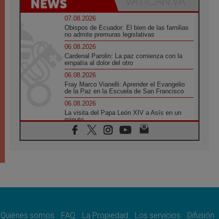
07.08.2026
Obispos de Ecuador: El bien de las familias
no admite premuras legislativas
06.08.2026
Cardenal Parolin: La paz comienza con la
empatía al dolor del otro
06.08.2026
Fray Marco Vianelli: Aprender el Evangelio
de la Paz en la Escuela de San Francisco
06.08.2026
La visita del Papa León XIV a Asís en un
minuto
06.08.2026
El agradecimiento de los jóvenes al Papa:
«Hoy nos sentimos Iglesia»
06.08.2026
Líbano: Reanudan los coloquios en Roma en
medio de tensiones y ataques en el sur del
país
06.08.2026
Hiroshima y Nagasaki, 81 años después.
Comienzan "Diez Días Oración por la Paz"
Quiénes somos
FAQ
La Propiedad
Los servicios
Difusión