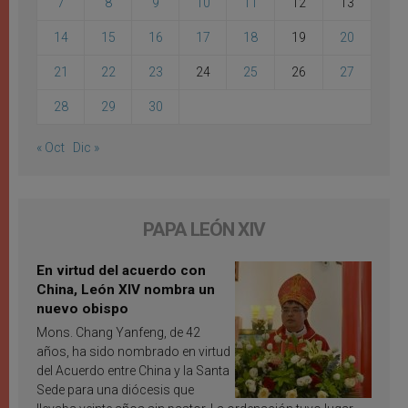
7
8
9
10
11
12
13
14
15
16
17
18
19
20
21
22
23
24
25
26
27
28
29
30
« Oct
Dic »
PAPA LEÓN XIV
En virtud del acuerdo con
China, León XIV nombra un
nuevo obispo
Mons. Chang Yanfeng, de 42
años, ha sido nombrado en virtud
del Acuerdo entre China y la Santa
Sede para una diócesis que