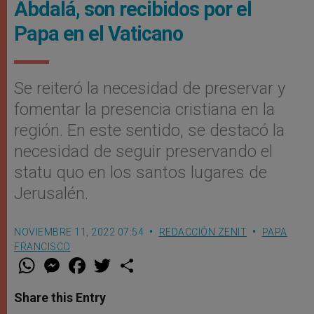
Abdalá, son recibidos por el
Papa en el Vaticano
Se reiteró la necesidad de preservar y
fomentar la presencia cristiana en la
región. En este sentido, se destacó la
necesidad de seguir preservando el
statu quo en los santos lugares de
Jerusalén.
NOVIEMBRE 11, 2022 07:54
REDACCIÓN ZENIT
PAPA
FRANCISCO
W
M
F
T
S
h
e
a
w
h
a
s
c
i
a
t
s
e
t
r
Share this Entry
s
e
b
t
e