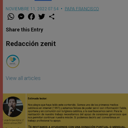
NOVIEMBRE 11, 2022 07:54
PAPA FRANCISCO
W
M
F
T
S
h
e
a
w
h
a
s
c
i
a
t
s
e
t
r
Share this Entry
s
e
b
t
e
A
n
o
e
p
g
o
r
Redacción zenit
p
e
k
r
View all articles