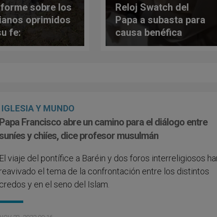
nforme sobre los
Reloj Swatch del
tianos oprimidos
Papa a subasta para
u fe:
causa benéfica
seguidos y
dados?
IGLESIA Y MUNDO
Papa Francisco abre un camino para el diálogo entre
suníes y chiíes, dice profesor musulmán
El viaje del pontífice a Baréin y dos foros interreligiosos h
reavivado el tema de la confrontación entre los distintos
credos y en el seno del Islam.