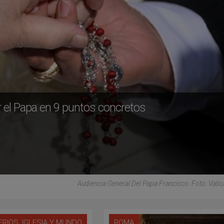
or el Papa en 9 puntos concretos
Audiencia General Del Papa Francisco. Foto: Vati
,
ERIOS
IGLESIA Y MUNDO
ROMA