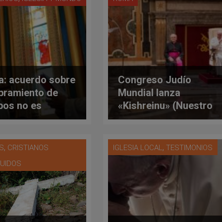
a: acuerdo sobre
Congreso Judío
ramiento de
Mundial lanza
pos no es
«Kishreinu» (Nuestro
dad, dice
vínculo): respuesta
ionario vaticano
hebrea al Concilio
Vaticano II
,
,
IS
CRISTIANOS
IGLESIA LOCAL
TESTIMONIOS
UIDOS