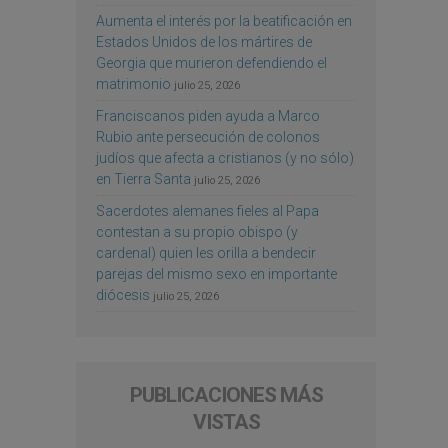
Aumenta el interés por la beatificación en
Estados Unidos de los mártires de
Georgia que murieron defendiendo el
matrimonio
julio 25, 2026
Franciscanos piden ayuda a Marco
Rubio ante persecución de colonos
judíos que afecta a cristianos (y no sólo)
en Tierra Santa
julio 25, 2026
Sacerdotes alemanes fieles al Papa
contestan a su propio obispo (y
cardenal) quien les orilla a bendecir
parejas del mismo sexo en importante
diócesis
julio 25, 2026
PUBLICACIONES MÁS
VISTAS