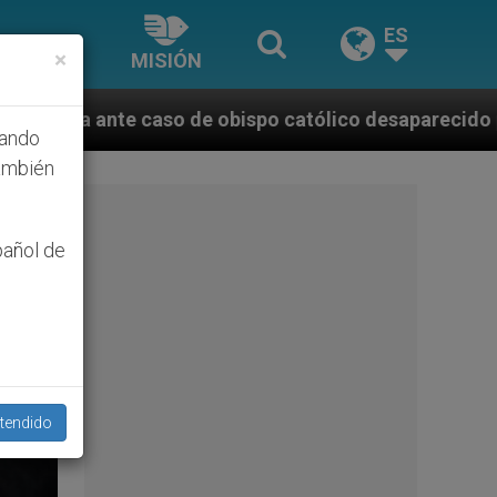
ES
×
MISIÓN
obispo católico desaparecido por la dictadura nicara
hando
ambién
pañol de
tendido