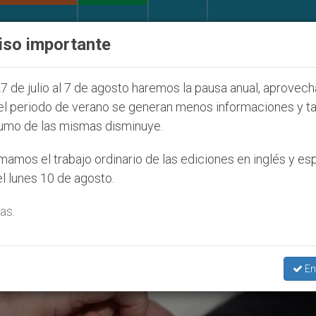
IGLESIA Y MUNDO
DOCUMENTOS
DONATIVOS
iso importante
ntud Seúl 2027
ONU se pronuncia ante caso de 
7 de julio al 7 de agosto haremos la pausa anual, aprovec
el periodo de verano se generan menos informaciones y t
umo de las mismas disminuye.
2022
amos el trabajo ordinario de las ediciones en inglés y es
l lunes 10 de agosto.
as.
En