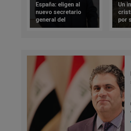
España: eligen al
Un i
nuevo secretario
cris
general del
por s
Episcopado Español
¿Per
olvi