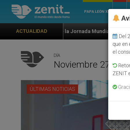
PAPA LEÓN XIV
ROMA
Av
e la Jornada Mundial de la Juventud Seúl 2027
ACTUALIDAD
Del 2
que en 
el cons
DÍA
Noviembre 27th, 2
Retom
ZENIT e
Graci
ÚLTIMAS NOTICIAS