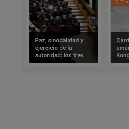
IGLESI
Paz, sinodalidad y
Card
ejercicio de la
emér
autoridad: los tres
Kong
temas del Papa a
sent
superiores de
gobi
congregaciones
chin
masculinas