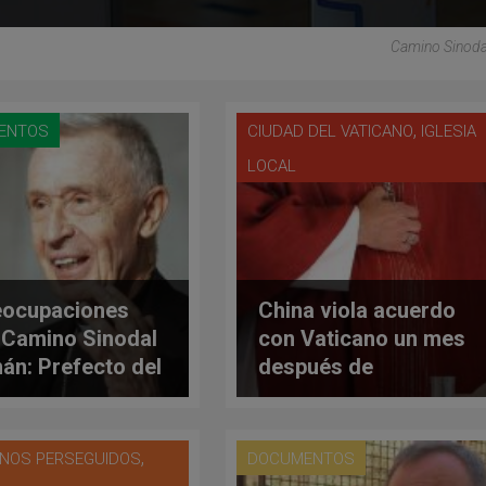
Camino Sinoda
,
ENTOS
CIUDAD DEL VATICANO
IGLESIA
LOCAL
eocupaciones
China viola acuerdo
 Camino Sinodal
con Vaticano un mes
án: Prefecto del
después de
sterio para
«renovarlo»
rina de la Fe a
copado alemán
,
ANOS PERSEGUIDOS
DOCUMENTOS