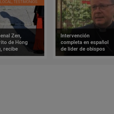
,
A LOCAL
TESTIMONIOS
enal Zen,
Intervención
ito de Hong
completa en español
, recibe
de líder de obispos
encia del
alemanes ante jefes
erno comunista
de dicasterio en
o
Vaticano