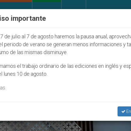
IGLESIA Y MUNDO
DOCUMENTOS
DONATIVOS
iso importante
ONU se pronuncia ante caso de obispo católico desap
7 de julio al 7 de agosto haremos la pausa anual, aprovec
el periodo de verano se generan menos informaciones y t
umo de las mismas disminuye.
022
amos el trabajo ordinario de las ediciones en inglés y es
l lunes 10 de agosto.
as.
En